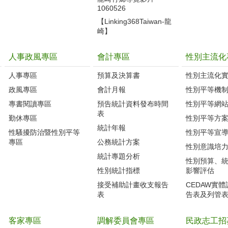
1060526
【Linking368Taiwan-龍
崎】
人事政風專區
會計專區
性別主流化
人事專區
預算及決算書
性別主流化
政風專區
會計月報
性別平等機
專書閱讀專區
預告統計資料發布時間
性別平等網
表
勤休專區
性別平等方
統計年報
性騷擾防治暨性別平等
性別平等宣
專區
公務統計方案
性別意識培
統計專題分析
性別預算、
性別統計指標
影響評估
接受補助計畫收支報告
CEDAW實
表
告表及列管
客家專區
調解委員會專區
民政志工招