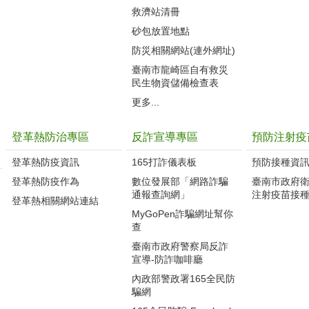
救濟站清冊
砂包放置地點
防災相關網站(連外網址)
臺南市龍崎區自有救災
民生物資儲備檢查表
更多...
登革熱防治專區
反詐宣導專區
預防注射疫
登革熱防疫資訊
165打詐儀表板
預防接種資
登革熱防疫作為
數位發展部「網路詐騙
臺南市政府
通報查詢網」
注射疫苗接
登革熱相關網站連結
MyGoPen詐騙網址幫你
查
臺南市政府警察局反詐
宣導-防詐咖啡廳
內政部警政署165全民防
騙網