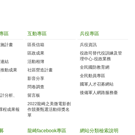
專區
互動專區
兵役專區
實施計畫
區長信箱
兵役資訊
制
區政成果
役政司替代役訓練及管
理中心-役政業務
站連結
活動相簿
全民國防教育網
案推動成果
社區營造計畫
全民動員專區
導
影音分享
國軍人才召募網站
力
問卷調查
後備軍人網路服務臺
統計分析、
留言板
2022龍崎之美微電影創
體課程成果報
作競賽甄選活動得獎名
表
單
募
龍崎facebook專區
網站分類檢索說明