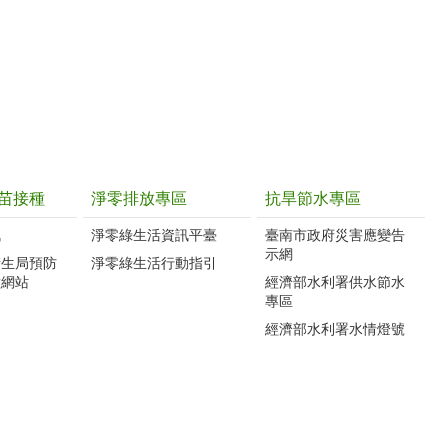
苗接種
淨零排放專區
抗旱節水專區
訊
淨零綠生活資訊平臺
臺南市政府災害應變告
示網
衛生局預防
淨零綠生活行動指引
種網站
經濟部水利署供水節水
專區
經濟部水利署水情燈號