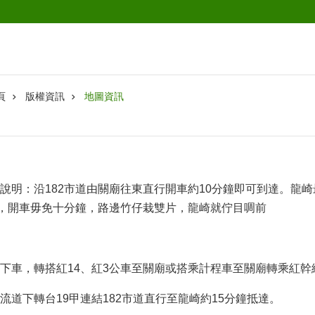
頁
版權資訊
地圖資訊
說明：沿182市道由關廟往東直行開車約10分鐘即可到達。龍
明，開車毋免十分鐘，路邊竹仔栽雙片，龍崎就佇目啁前
下車，轉搭紅14、紅3公車至關廟或搭乘計程車至關廟轉乘紅幹線
流道下轉台19甲連結182市道直行至龍崎約15分鐘抵達。