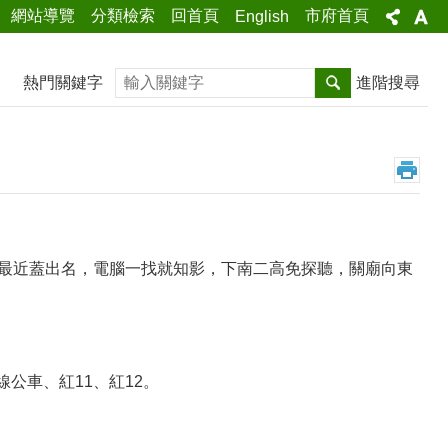
網站導覽
分類檢索
回首頁
市府首頁
English
搜尋
熱門關鍵字
進階搜尋
崎最近蓋出名，電腦一找就知影，下南二高免探聽，關廟向東
公車、紅11、紅12。