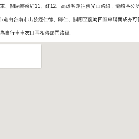
車、關廟轉乘紅11、紅12、高雄客運往佛光山路線，龍崎區公
2市道由台南市出發經仁德、歸仁、關廟至龍崎四區串聯而成亦可
行車車友口耳相傳熱門路徑。