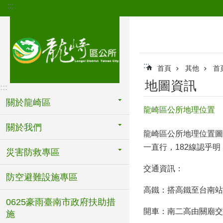
:::
跳到主要內容區塊
:::
首頁
其他
首
地圖資訊
:::
關於龍崎區
龍崎區公所地理位置
關於我們
龍崎區公所地理位置圖
一直行，182線認乎
災害防救專區
交通資訊：
防空避難設施專區
高鐵：搭高鐵至台南站
0625豪雨臺南市政府扶助措
開車：南二高由關廟交
施