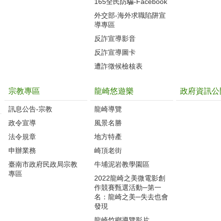
165全民防騙-Facebook
外交部-海外求職陷阱宣
導專區
反詐宣導影音
反詐宣導圖卡
遭詐徵候檢核表
宗教專區
龍崎悠遊樂
政府資訊公
訊息公告-宗教
龍崎導覽
政令宣導
風景名勝
法令規章
地方特產
申辦業務
崎頂老街
臺南市政府民政局宗教
牛埔泥岩教學園區
專區
2022龍崎之美微電影創
作競賽甄選活動─第一
名：龍崎之美─失去也會
發現
龍崎竹鄉導覽影片