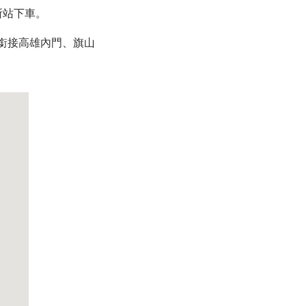
所站下車。
銜接高雄內門、旗山