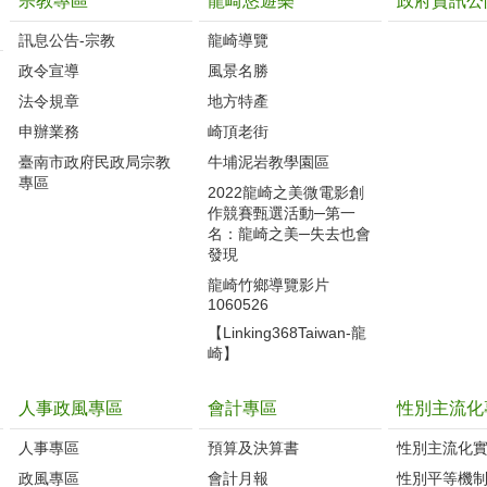
宗教專區
龍崎悠遊樂
政府資訊公
訊息公告-宗教
龍崎導覽
政令宣導
風景名勝
法令規章
地方特產
申辦業務
崎頂老街
臺南市政府民政局宗教
牛埔泥岩教學園區
專區
2022龍崎之美微電影創
作競賽甄選活動─第一
名：龍崎之美─失去也會
發現
龍崎竹鄉導覽影片
1060526
【Linking368Taiwan-龍
崎】
人事政風專區
會計專區
性別主流化
人事專區
預算及決算書
性別主流化
政風專區
會計月報
性別平等機