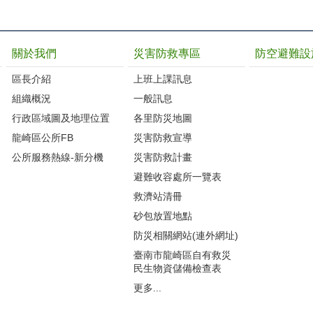
關於我們
災害防救專區
防空避難設
區長介紹
上班上課訊息
組織概況
一般訊息
行政區域圖及地理位置
各里防災地圖
龍崎區公所FB
災害防救宣導
公所服務熱線-新分機
災害防救計畫
避難收容處所一覽表
救濟站清冊
砂包放置地點
防災相關網站(連外網址)
臺南市龍崎區自有救災
民生物資儲備檢查表
更多...