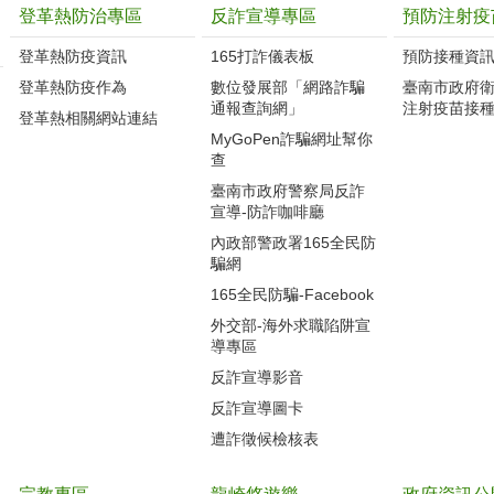
登革熱防治專區
反詐宣導專區
預防注射疫
登革熱防疫資訊
165打詐儀表板
預防接種資
登革熱防疫作為
數位發展部「網路詐騙
臺南市政府
通報查詢網」
注射疫苗接
登革熱相關網站連結
MyGoPen詐騙網址幫你
查
臺南市政府警察局反詐
宣導-防詐咖啡廳
內政部警政署165全民防
騙網
165全民防騙-Facebook
外交部-海外求職陷阱宣
導專區
反詐宣導影音
反詐宣導圖卡
遭詐徵候檢核表