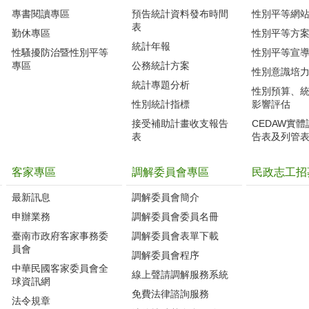
專書閱讀專區
預告統計資料發布時間
性別平等網
表
勤休專區
性別平等方
統計年報
性騷擾防治暨性別平等
性別平等宣
專區
公務統計方案
性別意識培
統計專題分析
性別預算、
性別統計指標
影響評估
接受補助計畫收支報告
CEDAW實
表
告表及列管
客家專區
調解委員會專區
民政志工招
最新訊息
調解委員會簡介
申辦業務
調解委員會委員名冊
臺南市政府客家事務委
調解委員會表單下載
員會
調解委員會程序
中華民國客家委員會全
線上聲請調解服務系統
球資訊網
免費法律諮詢服務
法令規章