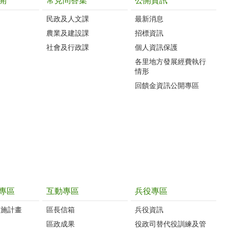
開
常見問答集
公開資訊
民政及人文課
最新消息
農業及建設課
招標資訊
社會及行政課
個人資訊保護
各里地方發展經費執行
情形
回饋金資訊公開專區
專區
互動專區
兵役專區
實施計畫
區長信箱
兵役資訊
制
區政成果
役政司替代役訓練及管