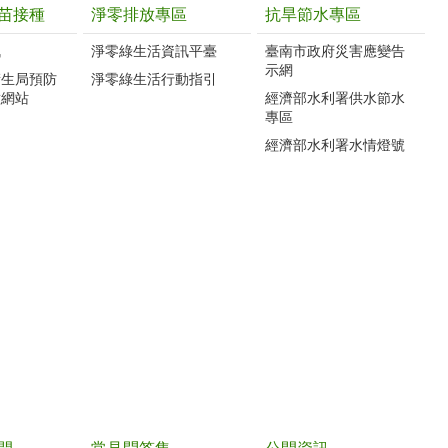
苗接種
淨零排放專區
抗旱節水專區
訊
淨零綠生活資訊平臺
臺南市政府災害應變告
示網
衛生局預防
淨零綠生活行動指引
種網站
經濟部水利署供水節水
專區
經濟部水利署水情燈號