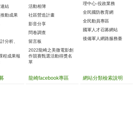
理中心-役政業務
站連結
活動相簿
全民國防教育網
案推動成果
社區營造計畫
全民動員專區
導
影音分享
國軍人才召募網站
力
問卷調查
後備軍人網路服務臺
統計分析、
留言板
2022龍崎之美微電影創
體課程成果報
作競賽甄選活動得獎名
表
單
募
龍崎facebook專區
網站分類檢索說明