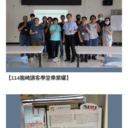
【114龍崎講客學堂畢業囉】