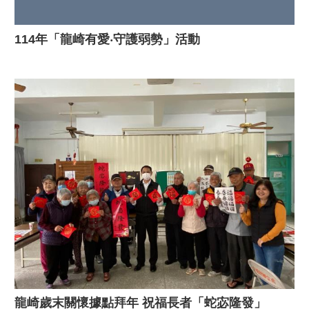
114年「龍崎有愛‧守護弱勢」活動
龍崎歲末關懷據點拜年 祝福長者「蛇宓隆發」