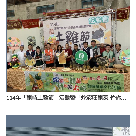
114年「龍崎土雞節」活動暨「蛇宓旺龍萊 竹你炭大崎」農業產業文化活動記者會