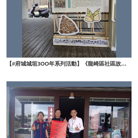
【#府城城垣3OO年系列活動】《龍崎區社區故事展覽》隆重開展