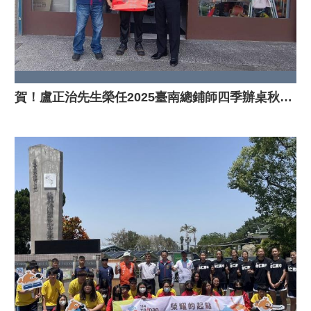
賀！盧正治先生榮任2025臺南總鋪師四季辦桌秋季場南關線地區辦桌總鋪師