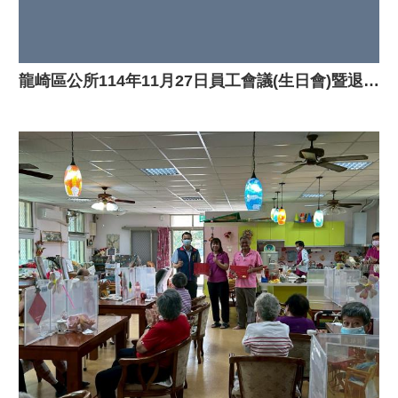
龍崎區公所114年11月27日員工會議(生日會)暨退休歡送會