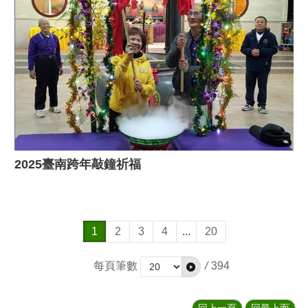
2025臺南跨年敲鐘祈福
1
2
3
4
...
20
每頁筆數
/
394
回上一頁
回最上面