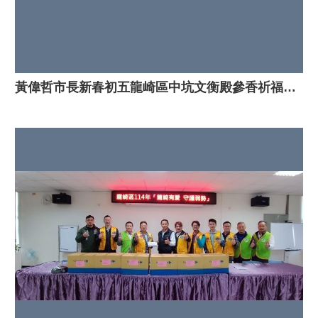
黃偉哲市長新春初五龍崎區中坑文衡殿參香祈福，向民眾拜年、發紅包！