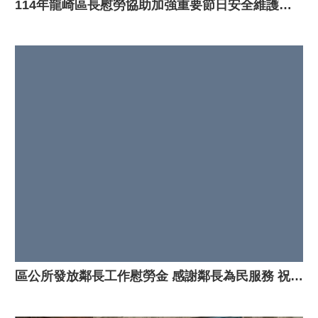
114年龍崎區長慰勞協助加強重要節日安全維護工作的警義消
區公所發放鄰長工作慰勞金 感謝鄰長為民服務 祝賀新春愉快