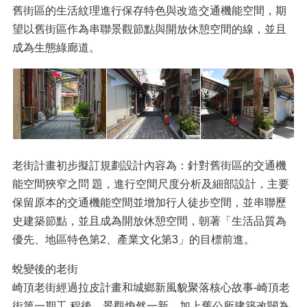
舊街區的生活紋理進行保存特色與改造交通機能空間，期
望以舊街區作為串聯景觀節點與開放休憩空間的線，並且
成為生態綠廊道。
老街計畫初步擬訂規劃設計內容為：針對舊街區的交通機
能空間狹窄之問 題，進行空間尺度分析及細部設計，主要
保留原本的交通機能空間並增加行人徒步空間，並串聯歷
史建築節點，並且成為開放休憩空間，朝著「生活品質為
優先、地區特色第2、產業文化第3」的目標前進。
蛻變後的老街
崎頂老街經過拉皮計畫和城鄉新風貌聚落核心故事-崎頂老
街第一期工 程後，景觀煥然一新，加上舊公所建築改闢為