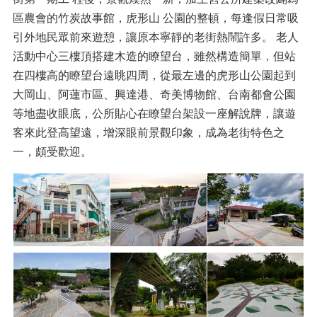
區農會的竹炭故事館，虎形山 公園的整頓，每逢假日常吸
引外地民眾前來遊憩，讓原本寧靜的老街熱鬧許多。 老人
活動中心三樓頂搭建木造的瞭望台，雖然構造簡單，但站
在四樓高的瞭望台遠眺四周，從最左邊的虎形山公園起到
大岡山、阿蓮市區、興達港、奇美博物館、台南都會公園
等地盡收眼底，公所貼心在瞭望台架設一座解說牌，讓遊
客來此登高望遠，增深眼前景觀印象，成為老街特色之
一，頗受歡迎。