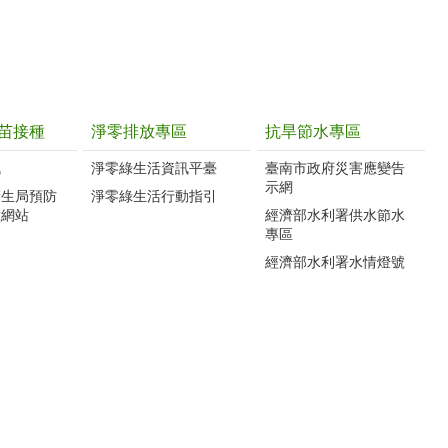
苗接種
淨零排放專區
抗旱節水專區
訊
淨零綠生活資訊平臺
臺南市政府災害應變告
示網
衛生局預防
淨零綠生活行動指引
種網站
經濟部水利署供水節水
專區
經濟部水利署水情燈號