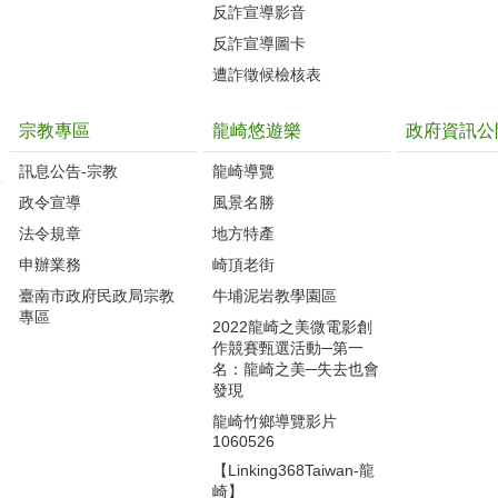
反詐宣導影音
反詐宣導圖卡
遭詐徵候檢核表
宗教專區
龍崎悠遊樂
政府資訊公
訊息公告-宗教
龍崎導覽
政令宣導
風景名勝
法令規章
地方特產
申辦業務
崎頂老街
臺南市政府民政局宗教
牛埔泥岩教學園區
專區
2022龍崎之美微電影創
作競賽甄選活動─第一
名：龍崎之美─失去也會
發現
龍崎竹鄉導覽影片
1060526
【Linking368Taiwan-龍
崎】