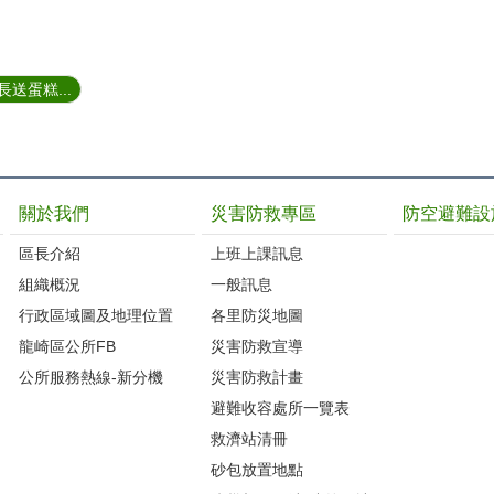
送蛋糕...
關於我們
災害防救專區
防空避難設
區長介紹
上班上課訊息
組織概況
一般訊息
行政區域圖及地理位置
各里防災地圖
龍崎區公所FB
災害防救宣導
公所服務熱線-新分機
災害防救計畫
避難收容處所一覽表
救濟站清冊
砂包放置地點