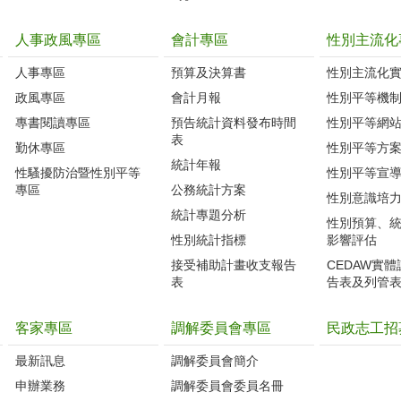
人事政風專區
會計專區
性別主流化
人事專區
預算及決算書
性別主流化
政風專區
會計月報
性別平等機
專書閱讀專區
預告統計資料發布時間
性別平等網
表
勤休專區
性別平等方
統計年報
性騷擾防治暨性別平等
性別平等宣
專區
公務統計方案
性別意識培
統計專題分析
性別預算、
性別統計指標
影響評估
接受補助計畫收支報告
CEDAW實
表
告表及列管
客家專區
調解委員會專區
民政志工招
最新訊息
調解委員會簡介
申辦業務
調解委員會委員名冊