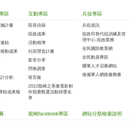
專區
互動專區
兵役專區
實施計畫
區長信箱
兵役資訊
制
區政成果
役政司替代役訓練及管
理中心-役政業務
站連結
活動相簿
全民國防教育網
案推動成果
社區營造計畫
全民動員專區
導
影音分享
國軍人才召募網站
力
問卷調查
後備軍人網路服務臺
統計分析、
留言板
2022龍崎之美微電影創
體課程成果報
作競賽甄選活動得獎名
表
單
募
龍崎facebook專區
網站分類檢索說明