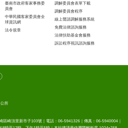
臺南市政府客家事務委
調解委員會表單下載
員會
調解委員會程序
中華民國客家委員會全
線上聲請調解服務系統
球資訊網
免費法律諮詢服務
法令規章
法律扶助基金會服務
訴訟程序視訊諮詢服務
區公所
崎區崎頂里新市子103號｜電話：06-5941326｜傳真：06-5940004｜
8時至12時、下午1時至5時｜本站建議最佳瀏覽解析度 1024x768