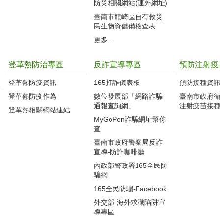
防災相關網站(連外網址)
臺南市龍崎區自有救災
民生物資儲備檢查表
更多...
登革熱防治專區
反詐宣導專區
預防注射疫
登革熱防疫資訊
165打詐儀表板
預防接種資
登革熱防疫作為
數位發展部「網路詐騙
臺南市政府
通報查詢網」
注射疫苗接
登革熱相關網站連結
MyGoPen詐騙網址幫你
查
臺南市政府警察局反詐
宣導-防詐咖啡廳
內政部警政署165全民防
騙網
165全民防騙-Facebook
外交部-海外求職陷阱宣
導專區