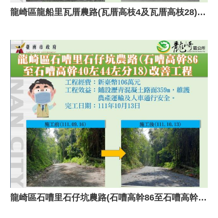
龍崎區龍船里瓦厝農路(瓦厝高枝4及瓦厝高枝28)改善工程
龍崎區石嘈里石仔坑農路(石嘈高幹86至石嘈高幹40左44左分18)改善工程