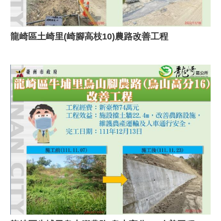
龍崎區土崎里(崎腳高枝10)農路改善工程