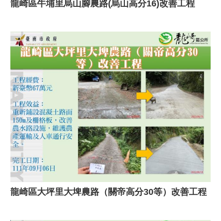
龍崎區牛埔里烏山腳農路(烏山高分16)改善工程
龍崎區大坪里大埤農路（關帝高分30等）改善工程