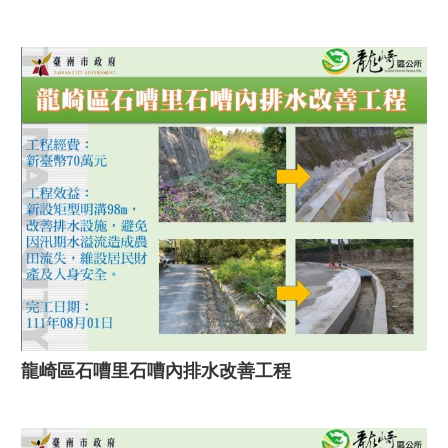
龍崎區石嘈里石嘈內排水改善工程