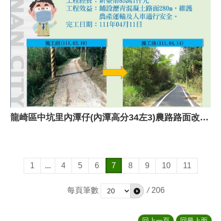
龍崎區中坑里內潭仔(內潭高分34左3)農路路面改善工程
1
...
4
5
6
7
8
9
10
11
每頁筆數
/
206
回上一頁
回最上面