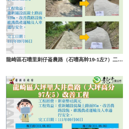
龍崎區石嘈里刺仔崙農路（石嘈高幹19-1左7）二期改善工程