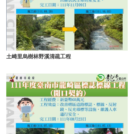
土崎里烏樹林野溪清疏工程