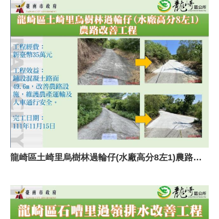
龍崎區土崎里烏樹林過輪仔(水廠高分8左1)農路改善工程