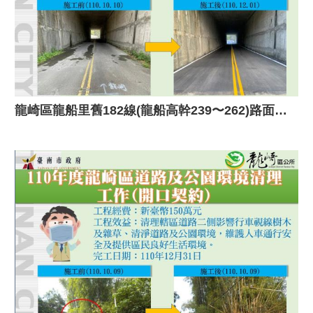
龍崎區龍船里舊182線(龍船高幹239〜262)路面改善工程