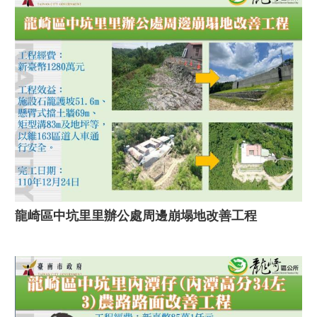
龍崎區中坑里里辦公處周邊崩塌地改善工程