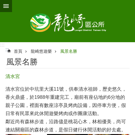
跳到主要內容區塊
:::
:::
首頁
龍崎悠遊樂
風景名勝
風景名勝
清水宮
清水宮位於中坑里大溪11號，供奉清水祖師，歷史悠久，
香火鼎盛，於1988年重建完工，廟前有座佔地約6分地的
親子公園，裡面有數座涼亭及烤肉設備，因停車方便，假
日常有民眾來此休閒遊樂烤肉或作團康活動。
鄰近尚有森林步道，沿路儘是桃花心木，林相優美，尚可
連結關廟區的森林步道，是假日健行休閒活動的好去處。