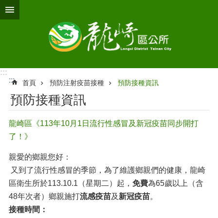
跳到主要內容區塊
:::
:::
首頁
預防注射疫苗接種
預防接種資訊
預防接種資訊
龍崎區《113年10月1日流行性感冒及新冠疫苗同步開打
了！》
親愛的鄉親您好：
又到了流行性感冒的季節，為了維護鄉親們的健康，龍崎
區衛生所於113.10.1（星期二）起，
免費
為65歲以上（含
48年次者）鄉親施打
流感疫苗
及
新冠疫苗
。
接種時間：