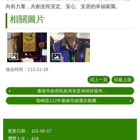
向前力量，共創全民安定、安心、安居的幸福家園。
相關圖片
修改時間：112-11-18
回上一頁
回最上面
臺南市政府民政局長姜淋煌於龍年...
龍崎區112年臺南市績優宗教團...
:::
更新日期：
115-08-07
瀏覽人次：
416