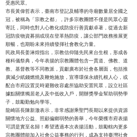
受惠民眾。
市長黃偉哲表示，臺南市登記及輔導的寺廟數量居全國之
冠，被稱為「宗教之都」，許多宗教團體不僅是民眾心靈
寄託，同時也對人心教化或防疫行善貢獻卓著，從過去新
冠防疫物資募捐或現在登革熱防疫，讓公部門政務推展更
順暢，也期盼未來持續發揮社會教化力量。
民政局長姜淋煌指出，宗教信仰隨先民來台生根，形成各
種科儀祭典，今年表揚的宗教團體包含一貫道、佛教、道
教、基督教等不同教派，貢獻廣布於社會各層面，包括推
廣減少紙錢燃燒及鞭炮施放，宣導環保永續扎根人心，或
配合市府設置災時避難收容處所協助安置民眾，設立社區
據點關懷獨居老人及中低收入戶，開辦獎學金幫助弱勢學
子，鼓勵勤勉向學等。
龍崎區長陳新澈表示，非常感謝乘聖門長期以來提供資源
關懷地方公益、照顧偏鄉弱勢的善舉，今年榮獲市府表揚
可謂是實至名歸！希望透過本次表揚活動，鼓勵轄內更多
宗教團體能加入社會公益事務的行列，成為支持臺灣社會