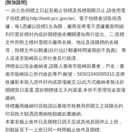
[附加說明]
一.自公告招標之日起至截止領標及投標期限日止,請使用電
子領標,網址http://web.pcc.gov.tw/。電子領標者須取得憑
據，每1憑據以投標1次為限，廠商並將電子憑據書面明細
列印置於標封內或於開標後依機關通知再行提出。二.投標
文件所附之標封需標示廠商名稱、地址及採購標的名稱
等，投標文件以郵遞(自行估計郵遞時間逾期恕不負責)、專
人送達至龍崎區公所社會及行政課。
押標金以現金繳納者,請匯入臺南市龍崎區農會，戶名：臺
南市龍崎區公所代收款專戶,帳號：56501040095010,並將
收據影本裝入證件封內或當場繳交,以此方式繳納者無法於
開標當日退還,需於開標後五天內退還,本所不受理現金當場
繳納。
得標廠商繳納印花稅請以臺南市稅務局所開立之採購合約
印花稅大額憑證應納稅額繳款書繳納。
本案若截止收件日及開標日因天災或其他原因停止上班，
則順延至下一上班日同一時間截止收件及開標。