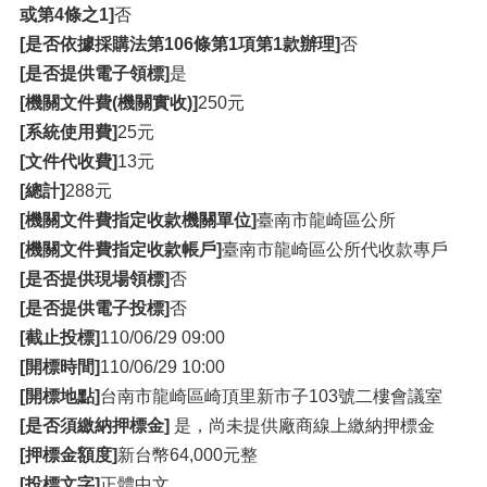
或第4條之1]
否
[是否依據採購法第106條第1項第1款辦理]
否
[是否提供電子領標]
是
[機關文件費(機關實收)]
250元
[系統使用費]
25元
[文件代收費]
13元
[總計]
288元
[機關文件費指定收款機關單位]
臺南市龍崎區公所
[機關文件費指定收款帳戶]
臺南市龍崎區公所代收款專戶
[是否提供現場領標]
否
[是否提供電子投標]
否
[截止投標]
110/06/29 09:00
[開標時間]
110/06/29 10:00
[開標地點]
台南市龍崎區崎頂里新市子103號二樓會議室
[是否須繳納押標金]
是，尚未提供廠商線上繳納押標金
[押標金額度]
新台幣64,000元整
[投標文字]
正體中文