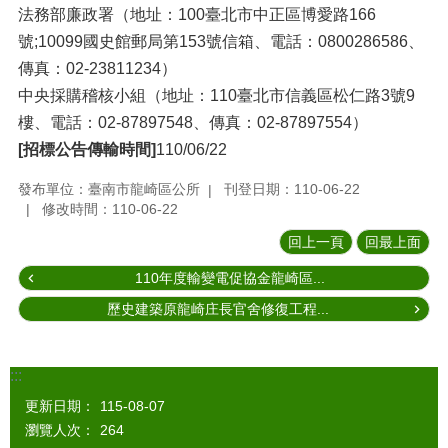
法務部廉政署（地址：100臺北市中正區博愛路166
號;10099國史館郵局第153號信箱、電話：0800286586、
傳真：02-23811234）
中央採購稽核小組（地址：110臺北市信義區松仁路3號9
樓、電話：02-87897548、傳真：02-87897554）
[招標公告傳輸時間]
110/06/22
發布單位：臺南市龍崎區公所
刊登日期：110-06-22
修改時間：110-06-22
回上一頁
回最上面
110年度輸變電促協金龍崎區...
歷史建築原龍崎庄長官舍修復工程...
:::
更新日期：
115-08-07
瀏覽人次：
264