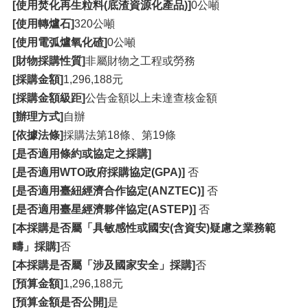
[使用焚化再生粒料(底渣資源化產品)]
0公噸
[使用轉爐石]
320公噸
[使用電弧爐氧化碴]
0公噸
[財物採購性質]
非屬財物之工程或勞務
[採購金額]
1,296,188元
[採購金額級距]
公告金額以上未達查核金額
[辦理方式]
自辦
[依據法條]
採購法第18條、第19條
[是否適用條約或協定之採購]
[是否適用WTO政府採購協定(GPA)]
否
[是否適用臺紐經濟合作協定(ANZTEC)]
否
[是否適用臺星經濟夥伴協定(ASTEP)]
否
[本採購是否屬「具敏感性或國安(含資安)疑慮之業務範
疇」採購]
否
[本採購是否屬「涉及國家安全」採購]
否
[預算金額]
1,296,188元
[預算金額是否公開]
是