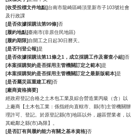
[收受投標文件地點]
台南市龍崎區崎頂里新市子103號社會
及行政課
[是否依據採購法第99條]
否
[履約地點]
臺南市(非原住民地區)
[履約期限]
自開工之日起30日曆天。
[是否刊登公報]
是
[是否依據採購法第11條之1，成立採購工作及審查小組]
否
[本案採購契約是否採用主管機關訂定之範本]
是
[本案採購契約是否採用主管機關訂定之最新版範本]
是
[是否屬災區重建工程]
否
[廠商資格摘要]
經政府登記合格之土木包工業及綜合營造業丙級（含）以
上廠商【土木包工業：係指經向直轄市、縣(市)主管機關辦
理許可、登記。於原登記縣(市)地區以外，越區營業者，以
其毗鄰之縣(市)為限】。
[是否訂有與履約能力有關之基本資格]
否