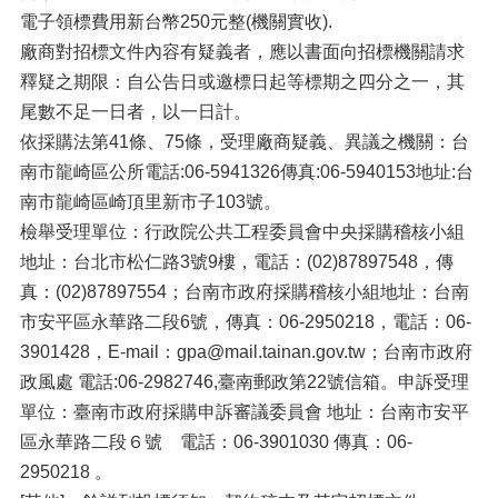
電子領標費用新台幣250元整(機關實收).
廠商對招標文件內容有疑義者，應以書面向招標機關請求
釋疑之期限：自公告日或邀標日起等標期之四分之一，其
尾數不足一日者，以一日計。
依採購法第41條、75條，受理廠商疑義、異議之機關：台
南市龍崎區公所電話:06-5941326傳真:06-5940153地址:台
南市龍崎區崎頂里新市子103號。
檢舉受理單位：行政院公共工程委員會中央採購稽核小組
地址：台北市松仁路3號9樓，電話：(02)87897548，傳
真：(02)87897554；台南市政府採購稽核小組地址：台南
市安平區永華路二段6號，傳真：06-2950218，電話：06-
3901428，E-mail：gpa@mail.tainan.gov.tw；台南市政府
政風處 電話:06-2982746,臺南郵政第22號信箱。申訴受理
單位：臺南市政府採購申訴審議委員會 地址：台南市安平
區永華路二段６號 電話：06-3901030 傳真：06-
2950218 。