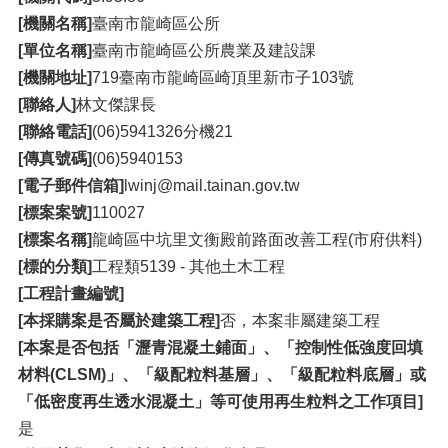
[機關名稱]
臺南市龍崎區公所
[單位名稱]
臺南市龍崎區公所農業及建設課
[機關地址]
719臺南市龍崎區崎頂里新市子103號
[聯絡人]
林文傑課長
[聯絡電話]
(06)5941326分機21
[傳真號碼]
(06)5940153
[電子郵件信箱]
lwinj@mail.tainan.gov.tw
[標案案號]
110027
[標案名稱]
龍崎區中坑里文衡殿前路面改善工程(市府供料)
[標的分類]
工程類5139 - 其他土木工程
[工程計畫編號]
[本採購案是否屬於建築工程]
否，本案非屬建築工程
[本案是否包括「瀝青混凝土鋪面」、「控制性低強度回填
材料(CLSM)」、「級配粒料基層」、「級配粒料底層」或
「低密度再生透水混凝土」等可使用再生粒料之工作項目]
是