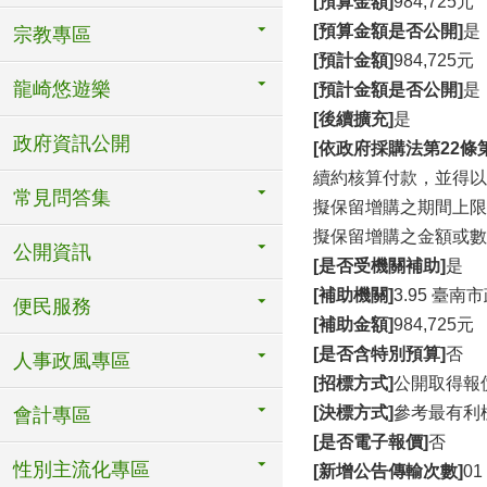
[預算金額]
984,725元
[預算金額是否公開]
是
宗教專區
[預計金額]
984,725元
龍崎悠遊樂
[預計金額是否公開]
是
[後續擴充]
是
政府資訊公開
[依政府採購法第22
續約核算付款，並得以
常見問答集
擬保留增購之期間上限：
擬保留增購之金額或數
公開資訊
[是否受機關補助]
是
[補助機關]
3.95 臺南
便民服務
[補助金額]
984,725元
[是否含特別預算]
否
人事政風專區
[招標方式]
公開取得報
[決標方式]
參考最有利
會計專區
[是否電子報價]
否
性別主流化專區
[新增公告傳輸次數]
01