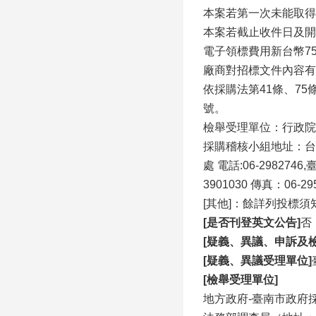
本案若第一次未能取得
本案若截止收件日及開
電子領標費用新台幣75
廠商對招標文件內容有
依採購法第41條、75條
號。
檢舉受理單位：行政院公
採購稽核小組地址：台南市安
處 電話:06-298
3901030 傳真：06-29
[其他]：餘詳列投標
[是否刊登英文公告]
否
[疑義、異議、申訴及
[疑義、異議受理單位]
[檢舉受理單位]
地方政府-臺南市政府採購