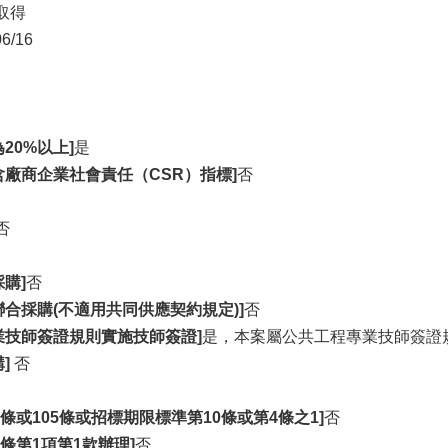
取得
06/16
20%以上]
是
含廠商企業社會責任（CSR）指標]
否
否
購]
否
合採購(不適用共同供應契約規定)]
否
業技師簽證規則實施技師簽證]
是，本案屬公共工程專業技師簽證
]
否
4條或105條或招標期限標準第10條或第4條之1]
否
6條第1項第1款辦理]
否