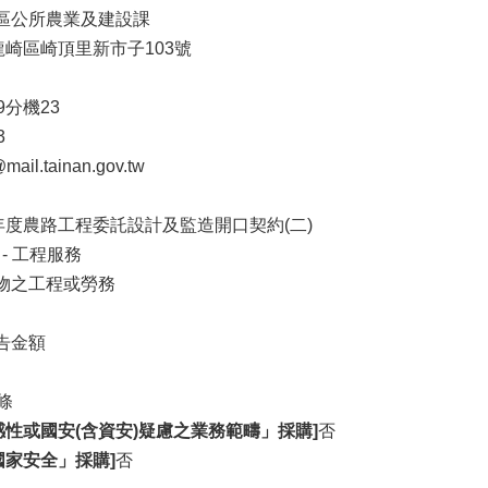
區公所農業及建設課
龍崎區崎頂里新市子103號
49分機23
3
mail.tainan.gov.tw
0年度農路工程委託設計及監造開口契約(二)
 - 工程服務
物之工程或勞務
告金額
條
感性或國安(含資安)疑慮之業務範疇」採購]
否
國家安全」採購]
否