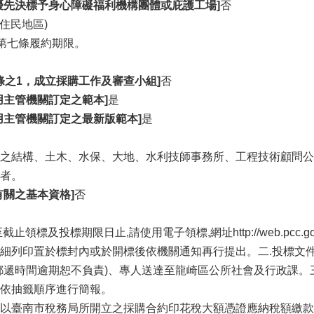
優先決標予身心障礙福利機構團體或庇護工場]
否
住民地區)
第七條履約期限。
條之1，成立採購工作及審查小組]
否
用主管機關訂定之範本]
是
用主管機關訂定之最新版範本]
是
之結構、土木、水保、大地、水利技師事務所、工程技術顧問公
者。
有關之基本資格]
否
止領標及投標期限日止,請使用電子領標,網址http://web.pcc
細列印置於標封內或於開標後依機關通知再行提出。二.投標文
郵遞時間逾期恕不負責)、專人送達至龍崎區公所社會及行政課。三
依抽籤順序進行簡報。
以臺南市稅務局所開立之採購合約印花稅大額憑證應納稅額繳款