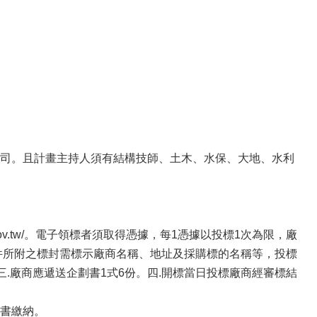
司。且計畫主持人須有結構技師、土木、水保、大地、水利
.gov.tw/。電子領標者須取得憑據，每1憑據以投標1次為限，廠
件所附之標封需標示廠商名稱、地址及採購標的名稱等，投標
.廠商應遞送企劃書1式6份。四.開標當日投標廠商經審標結
書繳納。