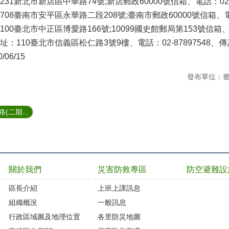
1新北市新店區中華路74號;新店郵政60000號信箱、電話：02-291
8臺南市安平區永華路二段208號;臺南市郵政60000號信箱、電話：
0臺北市中正區博愛路166號;10099國史館郵局第153號信箱、電話：
110臺北市信義區松仁路3號9樓、電話：02-87897548、傳真：0
0/06/15
發布單位：
(二期...
關於我們
災害防救專區
防空避難設
區長介紹
上班上課訊息
組織概況
一般訊息
行政區域圖及地理位置
各里防災地圖