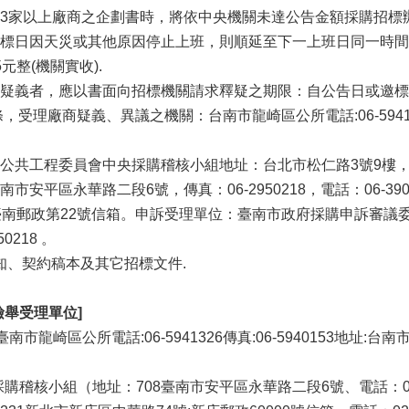
3家以上廠商之企劃書時，將依中央機關未達公告金額採購招標
標日因天災或其他原因停止上班，則順延至下一上班日同一時間
元整(機關實收).
疑義者，應以書面向招標機關請求釋疑之期限：自公告日或邀標
，受理廠商疑義、異議之機關：台南市龍崎區公所電話:06-594132
共工程委員會中央採購稽核小組地址：台北市松仁路3號9樓，電話：(02
平區永華路二段6號，傳真：06-2950218，電話：06-3901428，E
2746,臺南郵政第22號信箱。申訴受理單位：臺南市政府採購申訴審
50218 。
須知、契約稿本及其它招標文件.
檢舉受理單位]
臺南市龍崎區公所電話:06-5941326傳真:06-5940153地址:
稽核小組（地址：708臺南市安平區永華路二段6號、電話：06-299