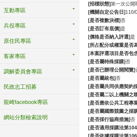
[招標狀態]
第一次公開
互動專區
[機關自定公告日]
110/
[是否複數決標]
否
兵役專區
[是否訂有底價]
是
[價格是否納入評選]
是
原住民專區
[所占配分或權重是否為
[本案評選項目是否包
客家專區
[是否屬特殊採購]
否
[是否已辦理公開閱覽]
調解委員會專區
[是否屬統包]
否
民政志工招募
[是否屬共同供應契約採
[是否屬二以上機關之聯
龍崎facebook專區
[是否應依公共工程專
[是否屬國際競圖之採購
網站分類檢索說明
[是否採行協商措施]
否
[是否適用採購法第10
[是否依據採購法第10