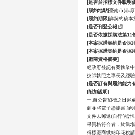
[是否於招標文件載明
[履約地點]
臺南市(非原
[履約期限]
詳契約稿本
[是否刊登公報]
是
[是否依據採購法第11
[本案採購契約是否採
[本案採購契約是否採
[廠商資格摘要]
經政府登記有案執業中
技師執照之專長及經驗
[是否訂有與履約能力
[附加說明]
一.自公告招標之日起至截
商並將電子憑據書面明
文件以郵遞(自行估計
果資格符合者，於當場
得標廠商繳納印花稅請