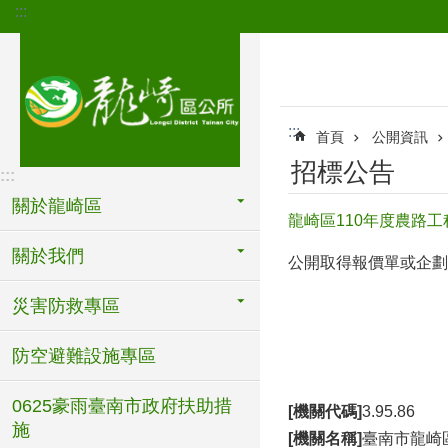
:::
跳到主要內容區塊
:::
首頁
公開資訊
招標公告
:::
關於龍崎區
龍崎區110年度農路工
關於我們
公開取得報價單或企劃
災害防救專區
防空避難設施專區
0625豪雨臺南市政府扶助措
[機關代碼]
3.95.86
施
[機關名稱]
臺南市龍崎