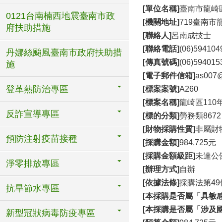
[單位名稱]
臺南市龍崎
0121台南楠西地震臺南市政
[機關地址]
719臺南市
府扶助措施
[聯絡人]
呂南成技士
[聯絡電話]
(06)59410
丹娜絲颱風臺南市政府扶助措
[傳真號碼]
(06)594015
施
[電子郵件信箱]
as007@
登革熱防治專區
[標案案號]
A260
[標案名稱]
龍崎區11
反詐宣導專區
[標的分類]
勞務類8672
[財物採購性質]
非屬財
預防注射疫苗接種
[採購金額]
984,725元
[採購金額級距]
未達公
淨零排放專區
[辦理方式]
自辦
[依據法條]
採購法第49
抗旱節水專區
[本採購是否屬「具敏
[本採購是否屬「涉及
新型冠狀病毒防疫專區