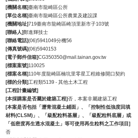
[機關名稱]
臺南市龍崎區公所
[單位名稱]
臺南市龍崎區公所農業及建設課
[機關地址]
719臺南市龍崎區崎頂里新市子103號
[聯絡人]
鄭進輝技士
[聯絡電話]
(06)5941049分機56
[傳真號碼]
(06)5940153
[電子郵件信箱]
CG350350@mail.tainan.gov.tw
[標案案號]
110025
[標案名稱]
110年度龍崎區楠坑里零星工程維修開口契約
[標的分類]
工程類5139 - 其他土木工程
[工程計畫編號]
[本採購案是否屬於建築工程]
否，本案非屬建築工程
[本案是否包括「瀝青混凝土鋪面」、「控制性低強度回填
材料(CLSM)」、「級配粒料基層」、「級配粒料底層」或
「低密度再生透水混凝土」等可使用再生粒料之工作項目]
否