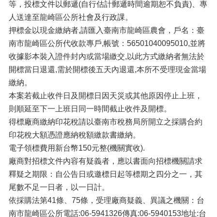
等，投標文件以郵遞(自行估計郵遞時間逾期恕不負責)、專
人送達至龍崎區公所社會及行政課。
押標金以現金繳納者,請匯入臺南市龍崎區農會，戶名：臺
南市龍崎區公所代收款專戶,帳號：56501040095010,並將
收據影本裝入證件封內或當場繳交,以此方式繳納者無法於
開標當日退還,需於開標後五天內退還,本所不受理現金當場
繳納。
本案若截止收件日及開標日因天災或其他原因停止上班，
則順延至下一上班日同一時間截止收件及開標。
得標廠商繳納印花稅請以臺南市稅務局所開立之採購合約
印花稅大額憑證應納稅額繳款書繳納。
電子領標費用新台幣150元整(機關實收).
廠商對招標文件內容有疑義者，應以書面向招標機關請求
釋疑之期限：自公告日或邀標日起等標期之四分之一，其
尾數不足一日者，以一日計。
依採購法第41條、75條，受理廠商疑義、異議之機關：台
南市龍崎區公所電話:06-5941326傳真:06-5940153地址:台