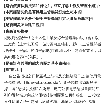
[是否依據採購法第11條之1，成立採購工作及審查小組]
否
[本案採購契約是否採用主管機關訂定之範本]
是
[本案採購契約是否採用主管機關訂定之最新版範本]
是
[是否屬災區重建工程]
否
[廠商資格摘要]
經政府登記合格之土木包工業及綜合營造業丙級（含）以
上廠商【土木包工業：係指經向直轄市、縣(市)主管機關辦
理許可、登記。於原登記縣(市)地區以外，越區營業者，以
其毗鄰之縣(市)為限】。
[是否訂有與履約能力有關之基本資格]
否
[附加說明]
一.自公告招標之日起至截止領標及投標期限日止,請使用電
子領標,網址http://web.pcc.gov.tw/。電子領標者須取得憑
據，每1憑據以投標1次為限，廠商並將電子憑據書面明細
列印置於標封內或於開標後依機關通知再行提出。二.投標
文件所附之標封需標示廠商名稱、地址及採購標的名稱