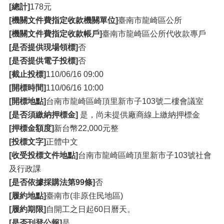
[總計]
178元
[機關文件費指定收款機關單位]
臺南市龍崎區公所
[機關文件費指定收款帳戶]
臺南市龍崎區公所代收款專戶
[是否提供現場領標]
否
[是否提供電子投標]
否
[截止投標]
110/06/16 09:00
[開標時間]
110/06/16 10:00
[開標地點]
台南市龍崎區崎頂里新市子103號二樓會議室
[是否須繳納押標金]
是，尚未提供廠商線上繳納押標金
[押標金額度]
新台幣22,000元整
[投標文字]
正體中文
[收受投標文件地點]
台南市龍崎區崎頂里新市子103號社會
及行政課
[是否依據採購法第99條]
否
[履約地點]
臺南市(非原住民地區)
[履約期限]
自開工之日起60日曆天。
[是否刊登公報]
是