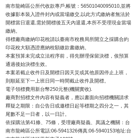
南市龍崎區公所代收款專戶,帳號：56501040095010,並將
收據影本裝入證件封內或當場繳交,以此方式繳納者無法於
開標當日退還,需於開標後五天內退還,本所不受理現金當場
繳納。
得標廠商繳納印花稅請以臺南市稅務局所開立之採購合約
印花稅大額憑證應納稅額繳款書繳納。
本案預算未完成立法程序前，得先辦理保留決標，俟預算
通過後始決標生效。
本案若截止收件日及開標日因天災或其他原因停止上班，
則順延至下一上班日同一時間截止收件及開標。
電子領標費用新台幣250元整(機關實收).
廠商對招標文件內容有疑義者，應以書面向招標機關請求
釋疑之期限：自公告日或邀標日起等標期之四分之一，其
尾數不足一日者，以一日計。
依採購法第41條、75條，受理廠商疑義、異議之機關：台
南市龍崎區公所電話:06-5941326傳真:06-5940153地址:台