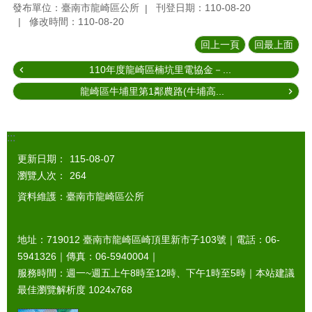
發布單位：臺南市龍崎區公所
刊登日期：110-08-20
修改時間：110-08-20
回上一頁
回最上面
110年度龍崎區楠坑里電協金－...
龍崎區牛埔里第1鄰農路(牛埔高...
:::
更新日期：
115-08-07
瀏覽人次：
264
資料維護：臺南市龍崎區公所
地址：719012 臺南市龍崎區崎頂里新市子103號｜電話：06-
5941326｜傳真：06-5940004｜
服務時間：週一~週五上午8時至12時、下午1時至5時｜本站建議
最佳瀏覽解析度 1024x768