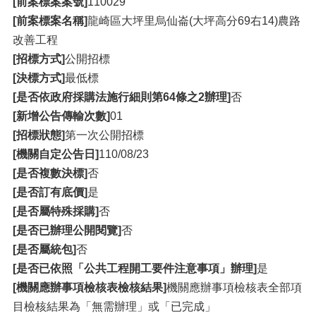
[前案標案案號]
110029
[前案標案名稱]
龍崎區大坪里烏仙崙(大坪高分69右14)農路
改善工程
[招標方式]
公開招標
[決標方式]
最低標
[是否依政府採購法施行細則第64條之2辦理]
否
[新增公告傳輸次數]
01
[招標狀態]
第一次公開招標
[機關自定公告日]
110/08/23
[是否複數決標]
否
[是否訂有底價]
是
[是否屬特殊採購]
否
[是否已辦理公開閱覽]
否
[是否屬統包]
否
[是否已依照「公共工程開工要件注意事項」辦理]
是
[機關應辦事項檢核表檢核結果]
機關應辦事項檢核表全部項
目檢核結果為「無需辦理」或「已完成」