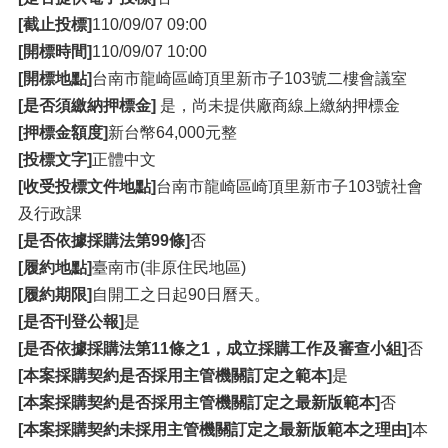
[截止投標]
110/09/07 09:00
[開標時間]
110/09/07 10:00
[開標地點]
台南市龍崎區崎頂里新市子103號二樓會議室
[是否須繳納押標金]
是，尚未提供廠商線上繳納押標金
[押標金額度]
新台幣64,000元整
[投標文字]
正體中文
[收受投標文件地點]
台南市龍崎區崎頂里新市子103號社會
及行政課
[是否依據採購法第99條]
否
[履約地點]
臺南市(非原住民地區)
[履約期限]
自開工之日起90日曆天。
[是否刊登公報]
是
[是否依據採購法第11條之1，成立採購工作及審查小組]
否
[本案採購契約是否採用主管機關訂定之範本]
是
[本案採購契約是否採用主管機關訂定之最新版範本]
否
[本案採購契約未採用主管機關訂定之最新版範本之理由]
本