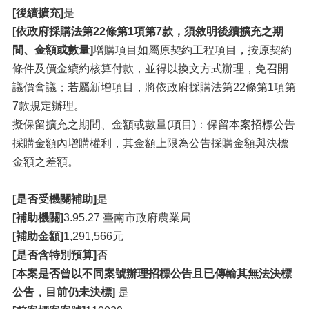
[後續擴充]
是
[依政府採購法第22條第1項第7款，須敘明後續擴充之期
間、金額或數量]
增購項目如屬原契約工程項目，按原契約
條件及價金續約核算付款，並得以換文方式辦理，免召開
議價會議；若屬新增項目，將依政府採購法第22條第1項第
7款規定辦理。
擬保留擴充之期間、金額或數量(項目)：保留本案招標公告
採購金額內增購權利，其金額上限為公告採購金額與決標
金額之差額。
[是否受機關補助]
是
[補助機關]
3.95.27 臺南市政府農業局
[補助金額]
1,291,566元
[是否含特別預算]
否
[本案是否曾以不同案號辦理招標公告且已傳輸其無法決標
公告，目前仍未決標]
是