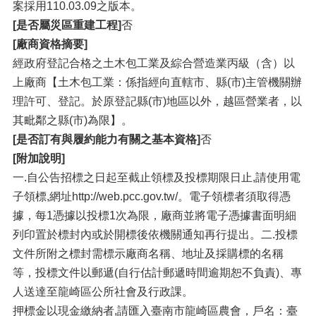
案採用110.03.09之版本。
[是否屬災區重建工程]
否
[廠商資格摘要]
經政府登記合格之土木包工業及綜合營造業丙級（含）以
上廠商【土木包工業：係指經向直轄市、縣(市)主管機關辦
理許可、登記。於原登記縣(市)地區以外，越區營業者，以
其毗鄰之縣(市)為限】。
[是否訂有與履約能力有關之基本資格]
否
[附加說明]
一.自公告招標之日起至截止領標及投標期限日止,請使用電
子領標,網址http://web.pcc.gov.tw/。電子領標者須取得憑
據，每1憑據以投標1次為限，廠商並將電子憑據書面明細
列印置於標封內或於開標後依機關通知再行提出。二.投標
文件所附之標封需標示廠商名稱、地址及採購標的名稱
等，投標文件以郵遞(自行估計郵遞時間逾期恕不負責)、專
人送達至龍崎區公所社會及行政課。
押標金以現金繳納者,請匯入臺南市龍崎區農會，戶名：臺