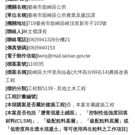
[機關名稱]
臺南市龍崎區公所
[單位名稱]
臺南市龍崎區公所農業及建設課
[機關地址]
719臺南市龍崎區崎頂里新市子103號
[聯絡人]
林文傑課長
[聯絡電話]
(06)5941326分機21
[傳真號碼]
(06)5940153
[電子郵件信箱]
lwinj@mail.tainan.gov.tw
[標案案號]
110035
[標案名稱]
龍崎區大坪里烏仙崙(大坪高分69右14)農路改善
工程
[標的分類]
工程類5139 - 其他土木工程
[工程計畫編號]
[本採購案是否屬於建築工程]
否，本案非屬建築工程
[本案是否包括「瀝青混凝土鋪面」、「控制性低強度回填
材料(CLSM)」、「級配粒料基層」、「級配粒料底層」或
「低密度再生透水混凝土」等可使用再生粒料之工作項目]