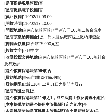
[是否提供現場領標]
否
[是否提供電子投標]
否
[截止投標]
110/02/17 09:00
[開標時間]
110/02/17 10:00
[開標地點]
台南市龍崎區崎頂里新市子103號二樓會議室
[是否須繳納押標金]
是，尚未提供廠商線上繳納押標金
[押標金額度]
新台幣75,000元整
[投標文字]
正體中文
[收受投標文件地點]
台南市龍崎區崎頂里新市子103號社會
及行政課
[是否依據採購法第99條]
否
[履約地點]
臺南市(非原住民地區)
[履約期限]
應於110年12月31日之期間內履行。
[是否刊登公報]
是
[是否依據採購法第11條之1，成立採購工作及審查小組]
否
[本案採購契約是否採用主管機關訂定之範本]
是
[本案採購契約是否採用主管機關訂定之最新版範本]
是