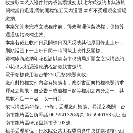
收據影本裝入證件封內或當場繳交,以此方式繳納者無法於
開標當日退還,需於開標後五天內退還,本所不受理現金當場
繳納。
本案預算未完成立法程序前，得先辦理保留決標，俟預算
通過後始決標生效。
本案若截止收件日及開標日因天災或其他原因停止上班，
則順延至下一上班日同一時間截止收件及開標。
得標廠商繳納印花稅請以臺南市稅務局所開立之採購合約
印花稅大額憑證應納稅額繳款書繳納。
電子領標費用新台幣250元整(機關實收).
廠商對招標文件內容有疑義者，應以書面向招標機關請求
釋疑之期限：自公告日或邀標日起等標期之四分之一，其
尾數不足一日者，以一日計。
依採購法第41條、75條，受理廠商疑義、異議之機關：台
南市龍崎區公所電話:06-5941326傳真:06-5940153地址:台
南市龍崎區崎頂里新市子103號。
檢舉受理單位：行政院公共工程委員會中央採購稽核小組