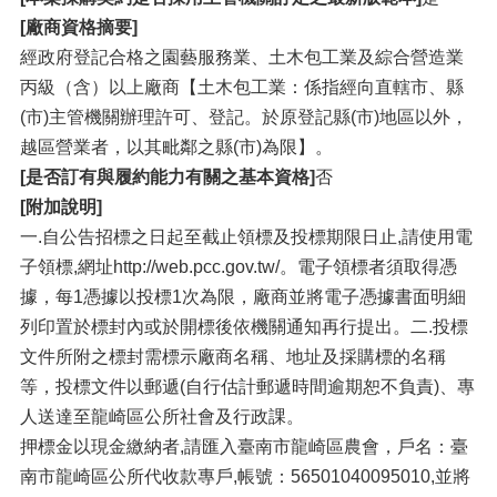
[廠商資格摘要]
經政府登記合格之園藝服務業、土木包工業及綜合營造業
丙級（含）以上廠商【土木包工業：係指經向直轄市、縣
(市)主管機關辦理許可、登記。於原登記縣(市)地區以外，
越區營業者，以其毗鄰之縣(市)為限】。
[是否訂有與履約能力有關之基本資格]
否
[附加說明]
一.自公告招標之日起至截止領標及投標期限日止,請使用電
子領標,網址http://web.pcc.gov.tw/。電子領標者須取得憑
據，每1憑據以投標1次為限，廠商並將電子憑據書面明細
列印置於標封內或於開標後依機關通知再行提出。二.投標
文件所附之標封需標示廠商名稱、地址及採購標的名稱
等，投標文件以郵遞(自行估計郵遞時間逾期恕不負責)、專
人送達至龍崎區公所社會及行政課。
押標金以現金繳納者,請匯入臺南市龍崎區農會，戶名：臺
南市龍崎區公所代收款專戶,帳號：56501040095010,並將