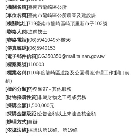
[機關名稱]
臺南市龍崎區公所
[單位名稱]
臺南市龍崎區公所農業及建設課
[機關地址]
719臺南市龍崎區崎頂里新市子103號
[聯絡人]
鄭進輝技士
[聯絡電話]
(06)5941049分機56
[傳真號碼]
(06)5940153
[電子郵件信箱]
CG350350@mail.tainan.gov.tw
[標案案號]
110003
[標案名稱]
110年度龍崎區道路及公園環境清理工作(開口契
約)
[標的分類]
勞務類97 - 其他服務
[財物採購性質]
非屬財物之工程或勞務
[採購金額]
1,500,000元
[採購金額級距]
公告金額以上未達查核金額
[辦理方式]
自辦
[依據法條]
採購法第18條、第19條