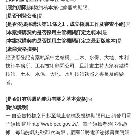
[履約期限]
詳契約稿本第七條履約期限。
[是否刊登公報]
是
[是否依據採購法第11條之1，成立採購工作及審查小組]
否
[本案採購契約是否採用主管機關訂定之範本]
是
[本案採購契約是否採用主管機關訂定之最新版範本]
是
[廠商資格摘要]
經政府登記有案執業中之結構、土木、水保、大地、水利
技師事務所、工程技術顧問公司。且計畫主持人須有結構
技師、土木、水保、大地、水利技師執照之專長及經驗
者。
[是否訂有與履約能力有關之基本資格]
否
[附加說明]
一.自公告招標之日起至截止領標及投標期限日止,請使用電
子領標,網址http://web.pcc.gov.tw/。電子領標者須取得憑
據，每1憑據以投標1次為限，廠商並將電子憑據書面明細