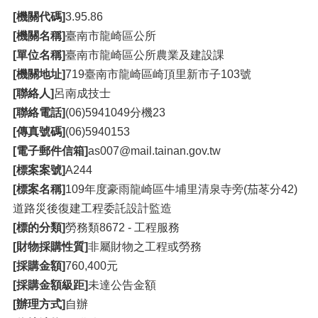
[機關代碼]
3.95.86
[機關名稱]
臺南市龍崎區公所
[單位名稱]
臺南市龍崎區公所農業及建設課
[機關地址]
719臺南市龍崎區崎頂里新市子103號
[聯絡人]
呂南成技士
[聯絡電話]
(06)5941049分機23
[傳真號碼]
(06)5940153
[電子郵件信箱]
as007@mail.tainan.gov.tw
[標案案號]
A244
[標案名稱]
109年度豪雨龍崎區牛埔里清泉寺旁(茄苳分42)
道路災後復建工程委託設計監造
[標的分類]
勞務類8672 - 工程服務
[財物採購性質]
非屬財物之工程或勞務
[採購金額]
760,400元
[採購金額級距]
未達公告金額
[辦理方式]
自辦