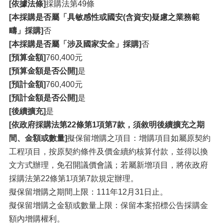
[依據法條]
採購法第49條
[本採購是否屬「具敏感性或國安(含資安)疑慮之業務範
疇」採購]
否
[本採購是否屬「涉及國家安全」採購]
否
[預算金額]
760,400元
[預算金額是否公開]
是
[預計金額]
760,400元
[預計金額是否公開]
是
[後續擴充]
是
[依政府採購法第22條第1項第7款，須敘明後續擴充之期
間、金額或數量]
擬保留增購之項目：增購項目如屬原契約
工程項目，按原契約條件及價金續約核算付款，並得以換
文方式辦理，免召開議價會議；若屬新增項目，將依政府
採購法第22條第1項第7款規定辦理。
擬保留增購之期間上限：111年12月31日止。
擬保留增購之金額或數量上限：保留本案招標公告採購金
額內增購權利。