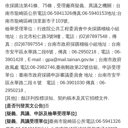
依採購法第41條、75條，受理廠商疑義、異議之機關：台
南市龍崎區公所電話:06-5941326傳真:06-5940153地址:台
南市龍崎區崎頂里新市子103號。
檢舉受理單位：行政院公共工程委員會中央採購稽核小組
地址：台北市松仁路3號9樓，電話：(02)87897548，傳
真：(02)87897554；台南市政府採購稽核小組地址：台南
市安平區永華路二段6號，傳真：06-2950218，電話：06-
3901428，E-mail：gpa@mail.tainan.gov.tw；台南市政府
政風處 電話:06-2982746,臺南郵政第22號信箱。申訴受理
單位：臺南市政府採購申訴審議委員會 地址：台南市安平
區永華路二段６號 電話：06-3901030 傳真：06-
2950218 。
[其他]：餘詳列投標須知、契約稿本及其它招標文件.
[是否刊登英文公告]
否
[疑義、異議、申訴及檢舉受理單位]
[疑義、異議受理單位]
臺南市龍崎區公所電話:06-5941326