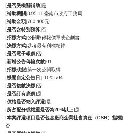
[是否受機關補助]
是
[補助機關]
3.95.11 臺南市政府工務局
[補助金額]
760,400元
[是否含特別預算]
否
[招標方式]
公開取得報價單或企劃書
[決標方式]
參考最有利標精神
[是否電子報價]
否
[新增公告傳輸次數]
01
[招標狀態]
第一次公開取得
[機關自定公告日]
110/01/04
[是否複數決標]
否
[是否訂有底價]
是
[價格是否納入評選]
是
[所占配分或權重是否為20%以上]
是
[本案評選項目是否包含廠商企業社會責任（CSR）指標]
否