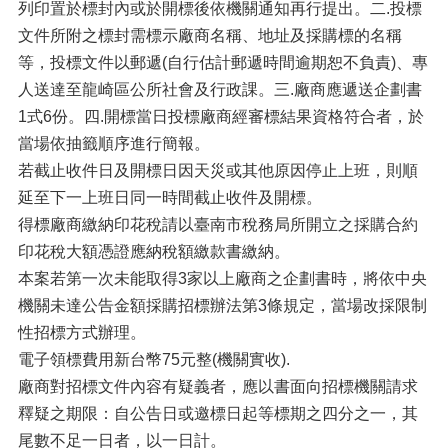
列印置於標封內或於開標後依機關通知再行提出。二.投標
文件所附之標封需標示廠商名稱、地址及採購標的名稱
等，投標文件以郵遞(自行估計郵遞時間逾期恕不負責)、專
人送達至龍崎區公所社會及行政課。三.廠商應遞送企劃書
1式6份。四.開標當日投標廠商經審標結果資格符合者，於
當場依抽籤順序進行簡報。
若截止收件日及開標日因天災或其他原因停止上班，則順
延至下一上班日同一時間截止收件及開標。
得標廠商繳納印花稅請以臺南市稅務局所開立之採購合約
印花稅大額憑證應納稅額繳款書繳納。
本案若第一次未能取得3家以上廠商之企劃書時，將依中央
機關未達公告金額採購招標辦法第3條規定，當場改採限制
性招標方式辦理。
電子領標費用新台幣75元整(機關實收).
廠商對招標文件內容有疑義者，應以書面向招標機關請求
釋疑之期限：自公告日或邀標日起等標期之四分之一，其
尾數不足一日者，以一日計。