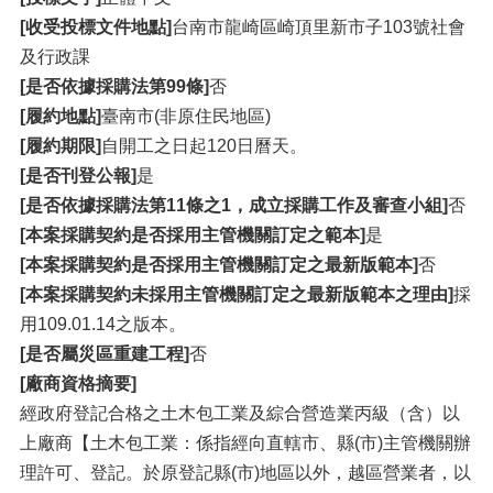
[收受投標文件地點]
台南市龍崎區崎頂里新市子103號社會
及行政課
[是否依據採購法第99條]
否
[履約地點]
臺南市(非原住民地區)
[履約期限]
自開工之日起120日曆天。
[是否刊登公報]
是
[是否依據採購法第11條之1，成立採購工作及審查小組]
否
[本案採購契約是否採用主管機關訂定之範本]
是
[本案採購契約是否採用主管機關訂定之最新版範本]
否
[本案採購契約未採用主管機關訂定之最新版範本之理由]
採
用109.01.14之版本。
[是否屬災區重建工程]
否
[廠商資格摘要]
經政府登記合格之土木包工業及綜合營造業丙級（含）以
上廠商【土木包工業：係指經向直轄市、縣(市)主管機關辦
理許可、登記。於原登記縣(市)地區以外，越區營業者，以