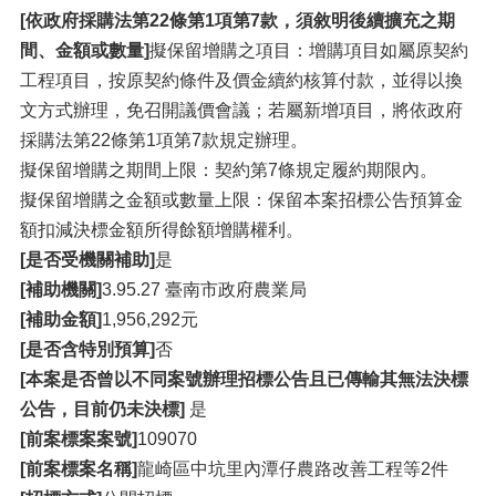
[依政府採購法第22條第1項第7款，須敘明後續擴充之期
間、金額或數量]
擬保留增購之項目：增購項目如屬原契約
工程項目，按原契約條件及價金續約核算付款，並得以換
文方式辦理，免召開議價會議；若屬新增項目，將依政府
採購法第22條第1項第7款規定辦理。
擬保留增購之期間上限：契約第7條規定履約期限內。
擬保留增購之金額或數量上限：保留本案招標公告預算金
額扣減決標金額所得餘額增購權利。
[是否受機關補助]
是
[補助機關]
3.95.27 臺南市政府農業局
[補助金額]
1,956,292元
[是否含特別預算]
否
[本案是否曾以不同案號辦理招標公告且已傳輸其無法決標
公告，目前仍未決標]
是
[前案標案案號]
109070
[前案標案名稱]
龍崎區中坑里內潭仔農路改善工程等2件