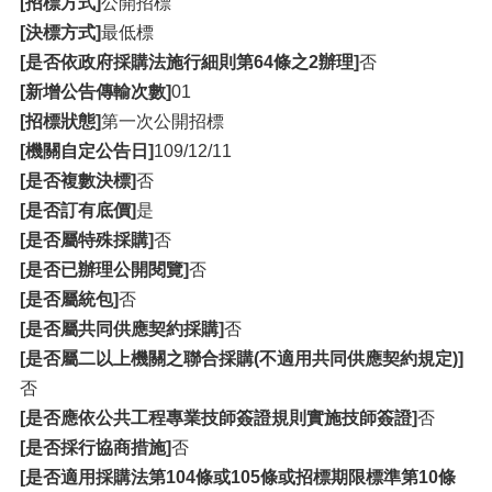
[招標方式]
公開招標
[決標方式]
最低標
[是否依政府採購法施行細則第64條之2辦理]
否
[新增公告傳輸次數]
01
[招標狀態]
第一次公開招標
[機關自定公告日]
109/12/11
[是否複數決標]
否
[是否訂有底價]
是
[是否屬特殊採購]
否
[是否已辦理公開閱覽]
否
[是否屬統包]
否
[是否屬共同供應契約採購]
否
[是否屬二以上機關之聯合採購(不適用共同供應契約規定)]
否
[是否應依公共工程專業技師簽證規則實施技師簽證]
否
[是否採行協商措施]
否
[是否適用採購法第104條或105條或招標期限標準第10條