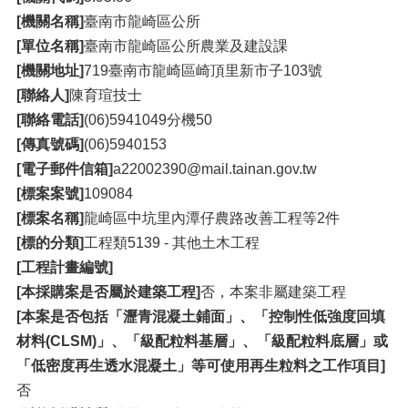
[機關名稱]
臺南市龍崎區公所
[單位名稱]
臺南市龍崎區公所農業及建設課
[機關地址]
719臺南市龍崎區崎頂里新市子103號
[聯絡人]
陳育瑄技士
[聯絡電話]
(06)5941049分機50
[傳真號碼]
(06)5940153
[電子郵件信箱]
a22002390@mail.tainan.gov.tw
[標案案號]
109084
[標案名稱]
龍崎區中坑里內潭仔農路改善工程等2件
[標的分類]
工程類5139 - 其他土木工程
[工程計畫編號]
[本採購案是否屬於建築工程]
否，本案非屬建築工程
[本案是否包括「瀝青混凝土鋪面」、「控制性低強度回填
材料(CLSM)」、「級配粒料基層」、「級配粒料底層」或
「低密度再生透水混凝土」等可使用再生粒料之工作項目]
否