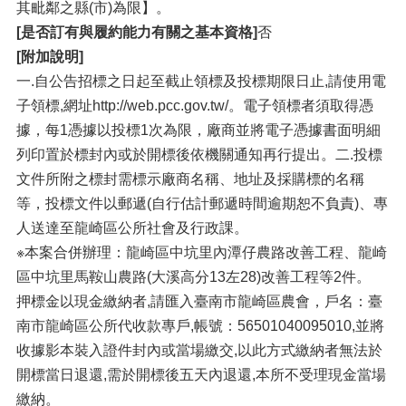
其毗鄰之縣(市)為限】。
[是否訂有與履約能力有關之基本資格]
否
[附加說明]
一.自公告招標之日起至截止領標及投標期限日止,請使用電
子領標,網址http://web.pcc.gov.tw/。電子領標者須取得憑
據，每1憑據以投標1次為限，廠商並將電子憑據書面明細
列印置於標封內或於開標後依機關通知再行提出。二.投標
文件所附之標封需標示廠商名稱、地址及採購標的名稱
等，投標文件以郵遞(自行估計郵遞時間逾期恕不負責)、專
人送達至龍崎區公所社會及行政課。
※本案合併辦理：龍崎區中坑里內潭仔農路改善工程、龍崎
區中坑里馬鞍山農路(大溪高分13左28)改善工程等2件。
押標金以現金繳納者,請匯入臺南市龍崎區農會，戶名：臺
南市龍崎區公所代收款專戶,帳號：56501040095010,並將
收據影本裝入證件封內或當場繳交,以此方式繳納者無法於
開標當日退還,需於開標後五天內退還,本所不受理現金當場
繳納。