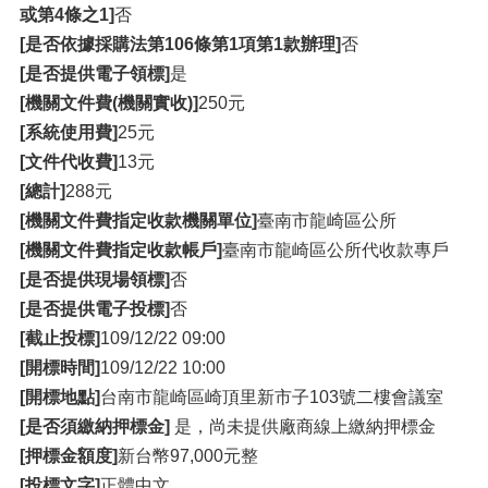
或第4條之1]
否
[是否依據採購法第106條第1項第1款辦理]
否
[是否提供電子領標]
是
[機關文件費(機關實收)]
250元
[系統使用費]
25元
[文件代收費]
13元
[總計]
288元
[機關文件費指定收款機關單位]
臺南市龍崎區公所
[機關文件費指定收款帳戶]
臺南市龍崎區公所代收款專戶
[是否提供現場領標]
否
[是否提供電子投標]
否
[截止投標]
109/12/22 09:00
[開標時間]
109/12/22 10:00
[開標地點]
台南市龍崎區崎頂里新市子103號二樓會議室
[是否須繳納押標金]
是，尚未提供廠商線上繳納押標金
[押標金額度]
新台幣97,000元整
[投標文字]
正體中文