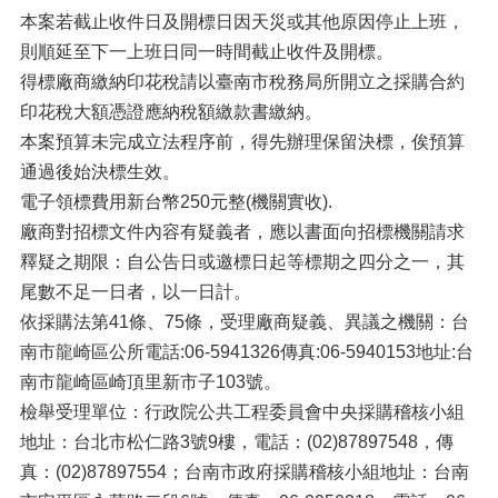
本案若截止收件日及開標日因天災或其他原因停止上班，
則順延至下一上班日同一時間截止收件及開標。
得標廠商繳納印花稅請以臺南市稅務局所開立之採購合約
印花稅大額憑證應納稅額繳款書繳納。
本案預算未完成立法程序前，得先辦理保留決標，俟預算
通過後始決標生效。
電子領標費用新台幣250元整(機關實收).
廠商對招標文件內容有疑義者，應以書面向招標機關請求
釋疑之期限：自公告日或邀標日起等標期之四分之一，其
尾數不足一日者，以一日計。
依採購法第41條、75條，受理廠商疑義、異議之機關：台
南市龍崎區公所電話:06-5941326傳真:06-5940153地址:台
南市龍崎區崎頂里新市子103號。
檢舉受理單位：行政院公共工程委員會中央採購稽核小組
地址：台北市松仁路3號9樓，電話：(02)87897548，傳
真：(02)87897554；台南市政府採購稽核小組地址：台南