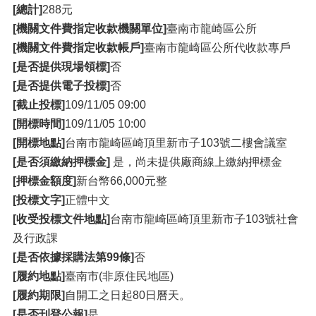
[總計]
288元
[機關文件費指定收款機關單位]
臺南市龍崎區公所
[機關文件費指定收款帳戶]
臺南市龍崎區公所代收款專戶
[是否提供現場領標]
否
[是否提供電子投標]
否
[截止投標]
109/11/05 09:00
[開標時間]
109/11/05 10:00
[開標地點]
台南市龍崎區崎頂里新市子103號二樓會議室
[是否須繳納押標金]
是，尚未提供廠商線上繳納押標金
[押標金額度]
新台幣66,000元整
[投標文字]
正體中文
[收受投標文件地點]
台南市龍崎區崎頂里新市子103號社會
及行政課
[是否依據採購法第99條]
否
[履約地點]
臺南市(非原住民地區)
[履約期限]
自開工之日起80日曆天。
[是否刊登公報]
是