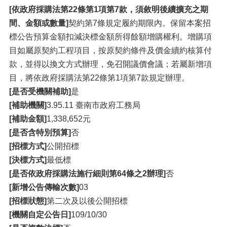
[依政府採購法第22條第1項第7款，須敘明後續擴充之期
間、金額或數量]
契約第7條規定履約期限內。保留本案招
標公告預算金額扣減決標金額所得餘額增購權利。增購項
目如屬原契約工程項目，按原契約條件及價金續約核算付
款，並得以換文方式辦理，免召開議價會議；若屬新增項
目，將依政府採購法第22條第1項第7款規定辦理。
[是否受機關補助]
是
[補助機關]
3.95.11 臺南市政府工務局
[補助金額]
1,338,652元
[是否含特別預算]
否
[招標方式]
公開招標
[決標方式]
最低標
[是否依政府採購法施行細則第64條之2辦理]
否
[新增公告傳輸次數]
03
[招標狀態]
第二次及以後公開招標
[機關自定公告日]
109/10/30