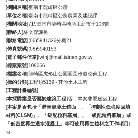
[機關名稱]
臺南市龍崎區公所
[單位名稱]
臺南市龍崎區公所農業及建設課
[機關地址]
719臺南市龍崎區崎頂里新市子103號
[聯絡人]
林文傑課長
[聯絡電話]
(06)5941326分機21
[傳真號碼]
(06)5940153
[電子郵件信箱]
lwinj@mail.tainan.gov.tw
[標案案號]
109066
[標案名稱]
龍崎區虎形山公園園區步道改善工程
[標的分類]
工程類5139 - 其他土木工程
[工程計畫編號]
[本採購案是否屬於建築工程]
否，本案非屬建築工程
[本案是否包括「瀝青混凝土鋪面」、「控制性低強度回填
材料(CLSM)」、「級配粒料基層」、「級配粒料底層」或
「低密度再生透水混凝土」等可使用再生粒料之工作項目]
否