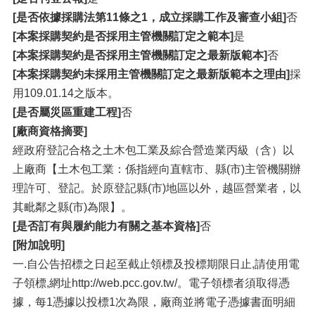
[是否依據採購法第11條之1，成立採購工作及審查小組]
否
[本案採購契約是否採用主管機關訂定之範本]
是
[本案採購契約是否採用主管機關訂定之最新版範本]
否
[本案採購契約未採用主管機關訂定之最新版範本之理由]
採
用109.01.14之版本。
[是否屬災區重建工程]
否
[廠商資格摘要]
經政府登記合格之土木包工業及綜合營造業丙級（含）以
上廠商【土木包工業：係指經向直轄市、縣(市)主管機關辦
理許可、登記。於原登記縣(市)地區以外，越區營業者，以
其毗鄰之縣(市)為限】。
[是否訂有與履約能力有關之基本資格]
否
[附加說明]
一.自公告招標之日起至截止領標及投標期限日止,請使用電
子領標,網址http://web.pcc.gov.tw/。電子領標者須取得憑
據，每1憑據以投標1次為限，廠商並將電子憑據書面明細