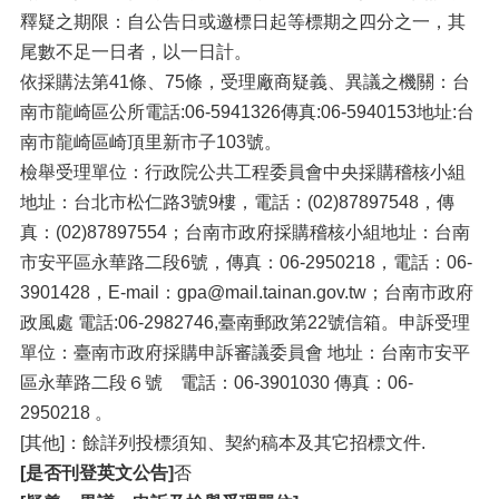
釋疑之期限：自公告日或邀標日起等標期之四分之一，其
尾數不足一日者，以一日計。
依採購法第41條、75條，受理廠商疑義、異議之機關：台
南市龍崎區公所電話:06-5941326傳真:06-5940153地址:台
南市龍崎區崎頂里新市子103號。
檢舉受理單位：行政院公共工程委員會中央採購稽核小組
地址：台北市松仁路3號9樓，電話：(02)87897548，傳
真：(02)87897554；台南市政府採購稽核小組地址：台南
市安平區永華路二段6號，傳真：06-2950218，電話：06-
3901428，E-mail：gpa@mail.tainan.gov.tw；台南市政府
政風處 電話:06-2982746,臺南郵政第22號信箱。申訴受理
單位：臺南市政府採購申訴審議委員會 地址：台南市安平
區永華路二段６號 電話：06-3901030 傳真：06-
2950218 。
[其他]：餘詳列投標須知、契約稿本及其它招標文件.
[是否刊登英文公告]
否