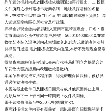
列印置於標封內或於開標後依機關通知再行提出。二.投標
文件所附之標封需標示廠商名稱、地址及採購標的名稱
等，投標文件以郵遞(自行估計郵遞時間逾期恕不負責)、專
人送達至龍崎區公所社會及行政課。
押標金以現金繳納者,請匯入臺南市龍崎區農會，戶名：臺
南市龍崎區公所代收款專戶,帳號：56501040095010,並將
收據影本裝入證件封內或當場繳交,以此方式繳納者無法於
開標當日退還,需於開標後五天內退還,本所不受理現金當場
繳納。
得標廠商繳納印花稅請以臺南市稅務局所開立之採購合約
印花稅大額憑證應納稅額繳款書繳納。
本案預算未完成立法程序前，得先辦理保留決標，俟預算
通過後始決標生效。
本案若截止收件日及開標日因天災或其他原因停止上班，
則順延至下一上班日同一時間截止收件及開標。
電子領標費用新台幣250元整(機關實收).
廠商對招標文件內容有疑義者，應以書面向招標機關請求