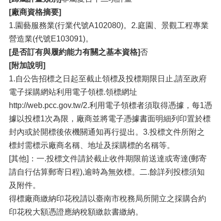
[廠商資格摘要]
1.園藝服務業(行業代號A102080)。2.庭園、景觀工程專業
營造業(代號E103091)。
[是否訂有與履約能力有關之基本資格]
否
[附加說明]
1.自公告招標之日起至截止領標及投標期限日止,請至政府
電子採購網站利用電子領標.領標網址
http://web.pcc.gov.tw/2.利用電子領標者須取得憑據，每1憑
據以投標1次為限，廠商並將電子憑據書面明細列印置於標
封內或於開標後依機關通知再行提出。3.投標文件所附之
標封需標示廠商名稱、地址及採購標的名稱等。
[其他]：一.投標文件請於截止收件期限前送達或寄達(郵寄
請自行估算郵寄日程),逾時為無效標。二.餘詳列投標須知
及附件。
得標廠商繳納印花稅請以臺南市稅務局所開立之採購合約
印花稅大額憑證應納稅額繳款書繳納。