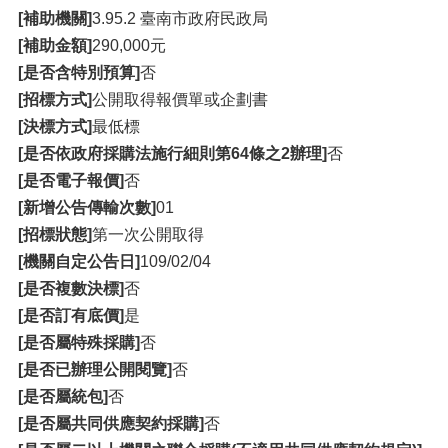
[補助機關]
3.95.2 臺南市政府民政局
[補助金額]
290,000元
[是否含特別預算]
否
[招標方式]
公開取得報價單或企劃書
[決標方式]
最低標
[是否依政府採購法施行細則第64條之2辦理]
否
[是否電子報價]
否
[新增公告傳輸次數]
01
[招標狀態]
第一次公開取得
[機關自定公告日]
109/02/04
[是否複數決標]
否
[是否訂有底價]
是
[是否屬特殊採購]
否
[是否已辦理公開閱覽]
否
[是否屬統包]
否
[是否屬共同供應契約採購]
否