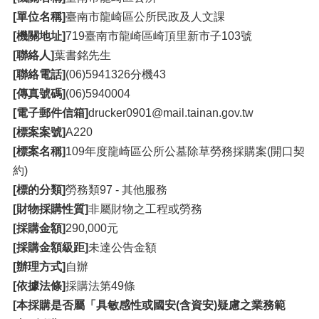
[單位名稱]
臺南市龍崎區公所民政及人文課
[機關地址]
719臺南市龍崎區崎頂里新市子103號
[聯絡人]
葉書銘先生
[聯絡電話]
(06)5941326分機43
[傳真號碼]
(06)5940004
[電子郵件信箱]
drucker0901@mail.tainan.gov.tw
[標案案號]
A220
[標案名稱]
109年度龍崎區公所公墓除草勞務採購案(開口契
約)
[標的分類]
勞務類97 - 其他服務
[財物採購性質]
非屬財物之工程或勞務
[採購金額]
290,000元
[採購金額級距]
未達公告金額
[辦理方式]
自辦
[依據法條]
採購法第49條
[本採購是否屬「具敏感性或國安(含資安)疑慮之業務範