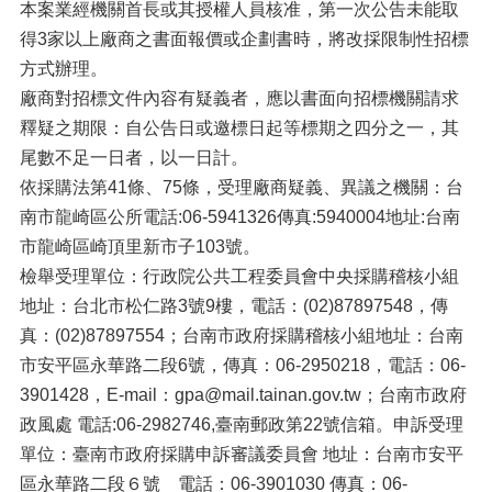
本案業經機關首長或其授權人員核准，第一次公告未能取
得3家以上廠商之書面報價或企劃書時，將改採限制性招標
方式辦理。
廠商對招標文件內容有疑義者，應以書面向招標機關請求
釋疑之期限：自公告日或邀標日起等標期之四分之一，其
尾數不足一日者，以一日計。
依採購法第41條、75條，受理廠商疑義、異議之機關：台
南市龍崎區公所電話:06-5941326傳真:5940004地址:台南
市龍崎區崎頂里新市子103號。
檢舉受理單位：行政院公共工程委員會中央採購稽核小組
地址：台北市松仁路3號9樓，電話：(02)87897548，傳
真：(02)87897554；台南市政府採購稽核小組地址：台南
市安平區永華路二段6號，傳真：06-2950218，電話：06-
3901428，E-mail：gpa@mail.tainan.gov.tw；台南市政府
政風處 電話:06-2982746,臺南郵政第22號信箱。申訴受理
單位：臺南市政府採購申訴審議委員會 地址：台南市安平
區永華路二段６號 電話：06-3901030 傳真：06-