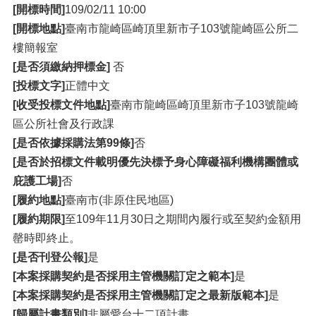
[開標時間]
109/02/11 10:00
[開標地點]
臺南市龍崎區崎頂里新市子103號龍崎區公所二
樓簡報室
[是否須繳納押標金]
否
[投標文字]
正體中文
[收受投標文件地點]
臺南市龍崎區崎頂里新市子103號龍崎
區公所社會及行政課
[是否依據採購法第99條]
否
[是否於招標文件載明優先決標予身心障礙福利機構團體或
庇護工場]
否
[履約地點]
臺南市(非原住民地區)
[履約期限]
至109年11月30日之期間內履行或至契約金額用
罄時即終止。
[是否刊登公報]
是
[本案採購契約是否採用主管機關訂定之範本]
是
[本案採購契約是否採用主管機關訂定之最新版範本]
是
[歸屬計畫類別]
非屬愛台十二項計畫