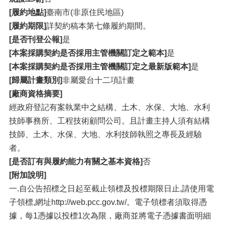
[履約地點]
臺南市(非原住民地區)
[履約期限]
詳契約稿本第七條履約期間。
[是否刊登公報]
是
[本案採購契約是否採用主管機關訂定之範本]
是
[本案採購契約是否採用主管機關訂定之最新版範本]
是
[歸屬計畫類別]
非屬愛台十二項計畫
[廠商資格摘要]
經政府登記有案執業中之結構、土木、水保、大地、水利
技師事務所、工程技術顧問公司。且計畫主持人須有結構
技師、土木、水保、大地、水利技師執照之專長及經驗
者。
[是否訂有與履約能力有關之基本資格]
否
[附加說明]
一.自公告招標之日起至截止領標及投標期限日止,請使用電
子領標,網址http://web.pcc.gov.tw/。電子領標者須取得憑
據，每1憑據以投標1次為限，廠商並將電子憑據書面明細