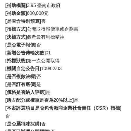
[補助機關]
3.95 臺南市政府
[補助金額]
600,000元
[是否含特別預算]
否
[招標方式]
公開取得報價單或企劃書
[決標方式]
參考最有利標精神
[是否電子報價]
否
[新增公告傳輸次數]
01
[招標狀態]
第一次公開取得
[機關自定公告日]
109/02/03
[是否複數決標]
否
[是否訂有底價]
是
[價格是否納入評選]
是
[所占配分或權重是否為20%以上]
是
[本案評選項目是否包含廠商企業社會責任（CSR）指標]
否
[是否屬特殊採購]
否