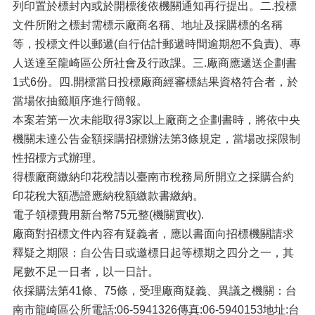
列印置於標封內或於開標後依機關通知再行提出。二.投標
文件所附之標封需標示廠商名稱、地址及採購標的名稱
等，投標文件以郵遞(自行估計郵遞時間逾期恕不負責)、專
人送達至龍崎區公所社會及行政課。三.廠商應遞送企劃書
1式6份。四.開標當日投標廠商經審標結果資格符合者，於
當場依抽籤順序進行簡報。
本案若第一次未能取得3家以上廠商之企劃書時，將依中央
機關未達公告金額採購招標辦法第3條規定，當場改採限制
性招標方式辦理。
得標廠商繳納印花稅請以臺南市稅務局所開立之採購合約
印花稅大額憑證應納稅額繳款書繳納。
電子領標費用新台幣75元整(機關實收).
廠商對招標文件內容有疑義者，應以書面向招標機關請求
釋疑之期限：自公告日或邀標日起等標期之四分之一，其
尾數不足一日者，以一日計。
依採購法第41條、75條，受理廠商疑義、異議之機關：台
南市龍崎區公所電話:06-5941326傳真:06-5940153地址:台