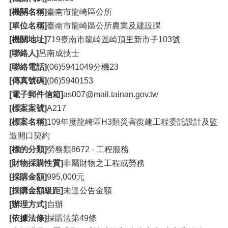
[機關名稱]
臺南市龍崎區公所
[單位名稱]
臺南市龍崎區公所農業及建設課
[機關地址]
719臺南市龍崎區崎頂里新市子103號
[聯絡人]
呂南成技士
[聯絡電話]
(06)5941049分機23
[傳真號碼]
(06)5940153
[電子郵件信箱]
as007@mail.tainan.gov.tw
[標案案號]
A217
[標案名稱]
109年度龍崎區H3類災害復建工程委託設計及監
造開口契約
[標的分類]
勞務類8672 - 工程服務
[財物採購性質]
非屬財物之工程或勞務
[採購金額]
995,000元
[採購金額級距]
未達公告金額
[辦理方式]
自辦
[依據法條]
採購法第49條