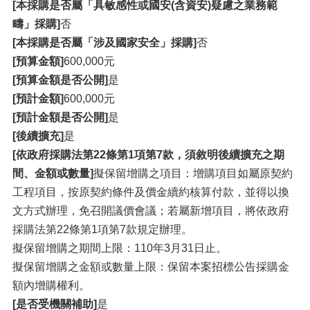
[本採購是否屬「具敏感性或國安(含資安)疑慮之業務範
疇」採購]
否
[本採購是否屬「涉及國家安全」採購]
否
[預算金額]
600,000元
[預算金額是否公開]
是
[預計金額]
600,000元
[預計金額是否公開]
是
[後續擴充]
是
[依政府採購法第22條第1項第7款，須敘明後續擴充之期
間、金額或數量]
擬保留增購之項目：增購項目如屬原契約
工程項目，按原契約條件及價金續約核算付款，並得以換
文方式辦理，免召開議價會議；若屬新增項目，將依政府
採購法第22條第1項第7款規定辦理。
擬保留增購之期間上限：110年3月31日止。
擬保留增購之金額或數量上限：保留本案招標公告採購金
額內增購權利。
[是否受機關補助]
是