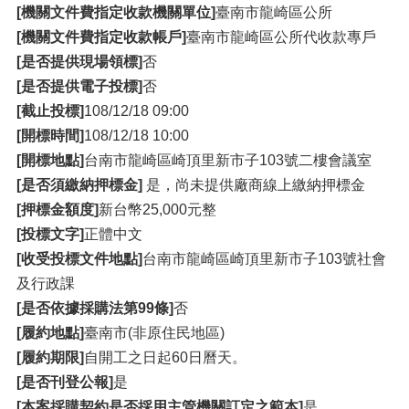
[機關文件費指定收款機關單位]
臺南市龍崎區公所
[機關文件費指定收款帳戶]
臺南市龍崎區公所代收款專戶
[是否提供現場領標]
否
[是否提供電子投標]
否
[截止投標]
108/12/18 09:00
[開標時間]
108/12/18 10:00
[開標地點]
台南市龍崎區崎頂里新市子103號二樓會議室
[是否須繳納押標金]
是，尚未提供廠商線上繳納押標金
[押標金額度]
新台幣25,000元整
[投標文字]
正體中文
[收受投標文件地點]
台南市龍崎區崎頂里新市子103號社會
及行政課
[是否依據採購法第99條]
否
[履約地點]
臺南市(非原住民地區)
[履約期限]
自開工之日起60日曆天。
[是否刊登公報]
是
[本案採購契約是否採用主管機關訂定之範本]
是