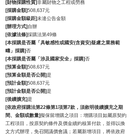
[財物採購性質]
非屬財物之工程或勞務
[採購金額]
508,637元
[採購金額級距]
未達公告金額
[辦理方式]
自辦
[依據法條]
採購法第49條
[本採購是否屬「具敏感性或國安(含資安)疑慮之業務範
疇」採購]
否
[本採購是否屬「涉及國家安全」採購]
否
[預算金額]
508,637元
[預算金額是否公開]
是
[預計金額]
508,637元
[預計金額是否公開]
是
[後續擴充]
是
[依政府採購法第22條第1項第7款，須敘明後續擴充之期
間、金額或數量]
擬保留增購之項目：增購項目如屬原契約
工程項目，按原契約條件及價金續約核算付款，並得以換
文方式辦理，免召開議價會議；若屬新增項目，將依政府