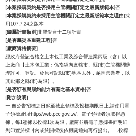
[本案採購契約是否採用主管機關訂定之最新版範本]
否
[本案採購契約未採用主管機關訂定之最新版範本之理由]
採
用107.7.24之版本
[歸屬計畫類別]
非屬愛台十二項計畫
[是否屬災區重建工程]
否
[廠商資格摘要]
經政府登記合格之土木包工業及綜合營造業丙級（含）以
上廠商【土木包工業：係指經向直轄市、縣(市)主管機關辦
理許可、登記。於原登記縣(市)地區以外，越區營業者，以
其毗鄰之縣(市)為限】。
[是否訂有與履約能力有關之基本資格]
否
[附加說明]
一.自公告招標之日起至截止領標及投標期限日止,請使用電
子領標,網址http://web.pcc.gov.tw/。電子領標者須取得憑
據，每1憑據以投標1次為限，廠商並將電子憑據書面明細
列印置於標封內或於開標後依機關通知再行提出。二.投標