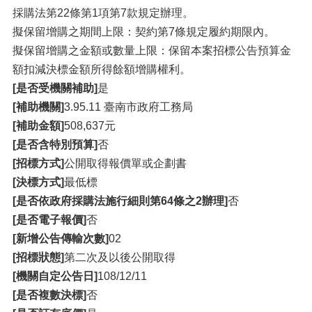
採購法第22條第1項第7款規定辦理。
擬保留增購之期間上限：契約第7條規定履約期限內。
擬保留增購之金額或數量上限：保留本案招標公告預算金
額扣減決標金額所得餘額增購權利。
[是否受機關補助]
是
[補助機關]
3.95.11 臺南市政府工務局
[補助金額]
508,637元
[是否含特別預算]
否
[招標方式]
公開取得報價單或企劃書
[決標方式]
最低標
[是否依政府採購法施行細則第64條之2辦理]
否
[是否電子報價]
否
[新增公告傳輸次數]
02
[招標狀態]
第二次及以後公開取得
[機關自定公告日]
108/12/11
[是否複數決標]
否