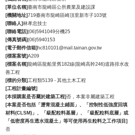
[單位名稱]
臺南市龍崎區公所農業及建設課
[機關地址]
719臺南市龍崎區崎頂里新市子103號
[聯絡人]
林孝忠技士
[聯絡電話]
(06)5941049分機25
[傳真號碼]
(06)5940153
[電子郵件信箱]
hc810101@mail.tainan.gov.tw
[標案案號]
A209
[標案名稱]
龍崎區龍船里舊182線(龍崎高幹246)道路排水改
善工程
[標的分類]
工程類5139 - 其他土木工程
[工程計畫編號]
[本採購案是否屬於建築工程]
否，本案非屬建築工程
[本案是否包括「瀝青混凝土鋪面」、「控制性低強度回填
材料(CLSM)」、「級配粒料基層」、「級配粒料底層」或
「低密度再生透水混凝土」等可使用再生粒料之工作項目]
否