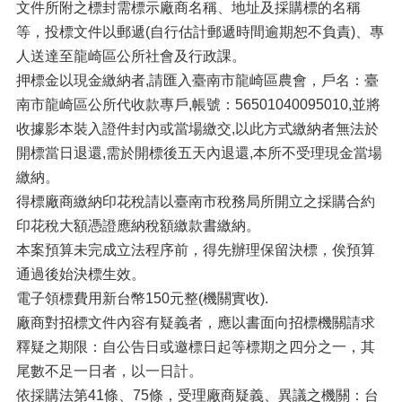
文件所附之標封需標示廠商名稱、地址及採購標的名稱
等，投標文件以郵遞(自行估計郵遞時間逾期恕不負責)、專
人送達至龍崎區公所社會及行政課。
押標金以現金繳納者,請匯入臺南市龍崎區農會，戶名：臺
南市龍崎區公所代收款專戶,帳號：56501040095010,並將
收據影本裝入證件封內或當場繳交,以此方式繳納者無法於
開標當日退還,需於開標後五天內退還,本所不受理現金當場
繳納。
得標廠商繳納印花稅請以臺南市稅務局所開立之採購合約
印花稅大額憑證應納稅額繳款書繳納。
本案預算未完成立法程序前，得先辦理保留決標，俟預算
通過後始決標生效。
電子領標費用新台幣150元整(機關實收).
廠商對招標文件內容有疑義者，應以書面向招標機關請求
釋疑之期限：自公告日或邀標日起等標期之四分之一，其
尾數不足一日者，以一日計。
依採購法第41條、75條，受理廠商疑義、異議之機關：台