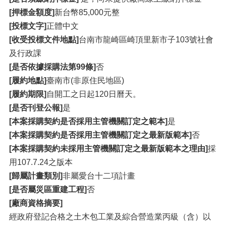
[押標金額度]
新台幣85,000元整
[投標文字]
正體中文
[收受投標文件地點]
台南市龍崎區崎頂里新市子103號社會
及行政課
[是否依據採購法第99條]
否
[履約地點]
臺南市(非原住民地區)
[履約期限]
自開工之日起120日曆天。
[是否刊登公報]
是
[本案採購契約是否採用主管機關訂定之範本]
是
[本案採購契約是否採用主管機關訂定之最新版範本]
否
[本案採購契約未採用主管機關訂定之最新版範本之理由]
採
用107.7.24之版本
[歸屬計畫類別]
非屬愛台十二項計畫
[是否屬災區重建工程]
否
[廠商資格摘要]
經政府登記合格之土木包工業及綜合營造業丙級（含）以