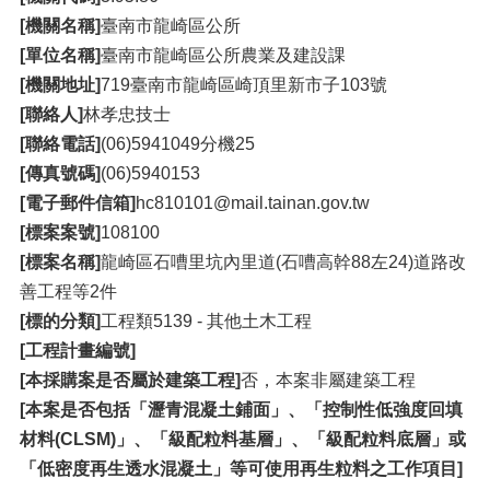
[機關名稱]
臺南市龍崎區公所
[單位名稱]
臺南市龍崎區公所農業及建設課
[機關地址]
719臺南市龍崎區崎頂里新市子103號
[聯絡人]
林孝忠技士
[聯絡電話]
(06)5941049分機25
[傳真號碼]
(06)5940153
[電子郵件信箱]
hc810101@mail.tainan.gov.tw
[標案案號]
108100
[標案名稱]
龍崎區石嘈里坑內里道(石嘈高幹88左24)道路改
善工程等2件
[標的分類]
工程類5139 - 其他土木工程
[工程計畫編號]
[本採購案是否屬於建築工程]
否，本案非屬建築工程
[本案是否包括「瀝青混凝土鋪面」、「控制性低強度回填
材料(CLSM)」、「級配粒料基層」、「級配粒料底層」或
「低密度再生透水混凝土」等可使用再生粒料之工作項目]