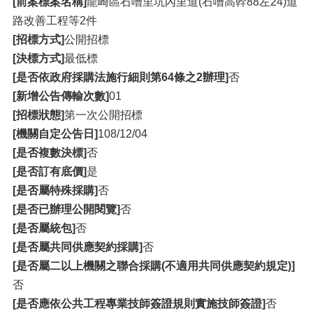
[前案標案名稱]
龍崎區石嘈里坑內里道(石嘈高幹88左24)道
路改善工程等2件
[招標方式]
公開招標
[決標方式]
最低標
[是否依政府採購法施行細則第64條之2辦理]
否
[新增公告傳輸次數]
01
[招標狀態]
第一次公開招標
[機關自定公告日]
108/12/04
[是否複數決標]
否
[是否訂有底價]
是
[是否屬特殊採購]
否
[是否已辦理公開閱覽]
否
[是否屬統包]
否
[是否屬共同供應契約採購]
否
[是否屬二以上機關之聯合採購(不適用共同供應契約規定)]
否
[是否應依公共工程專業技師簽證規則實施技師簽證]
否