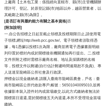
上廠商【土木包工業：係指經向直轄市、縣(市)主管機關辦
理許可、登記。於原登記縣(市)地區以外，越區營業者，以
其毗鄰之縣(市)為限】。
[是否訂有與履約能力有關之基本資格]
否
[附加說明]
一.自公告招標之日起至截止領標及投標期限日止,請使用電
子領標,網址http://web.pcc.gov.tw/。電子領標者須取得憑
據，每1憑據以投標1次為限，廠商並將電子憑據書面明細
列印置於標封內或於開標後依機關通知再行提出。二.投標
文件所附之標封需標示廠商名稱、地址及採購標的名稱
等，投標文件以郵遞(自行估計郵遞時間逾期恕不負責)、專
人送達至龍崎區公所社會及行政課。
押標金以現金繳納者,請匯入臺南市龍崎區農會，戶名：臺
南市龍崎區公所代收款專戶,帳號：56501040095010,並將
收據影本裝入證件封內或當場繳交,以此方式繳納者無法於
開標當日退還,需於開標後五天內退還,本所不受理現金當場
繳納。