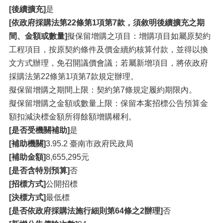
[後續擴充]
是
[依政府採購法第22條第1項第7款，須敘明後續擴充之期
間、金額或數量]
擬保留增購之項目：增購項目如屬原契約
工程項目，按原契約條件及價金續約核算付款，並得以換
文方式辦理，免召開議價會議；若屬新增項目，將依政府
採購法第22條第1項第7款規定辦理。
擬保留增購之期間上限：契約第7條規定履約期限內。
擬保留增購之金額或數量上限：保留本案招標公告預算金
額扣減決標金額所得餘額增購權利。
[是否受機關補助]
是
[補助機關]
3.95.2 臺南市政府民政局
[補助金額]
8,655,295元
[是否含特別預算]
否
[招標方式]
公開招標
[決標方式]
最低標
[是否依政府採購法施行細則第64條之2辦理]
否