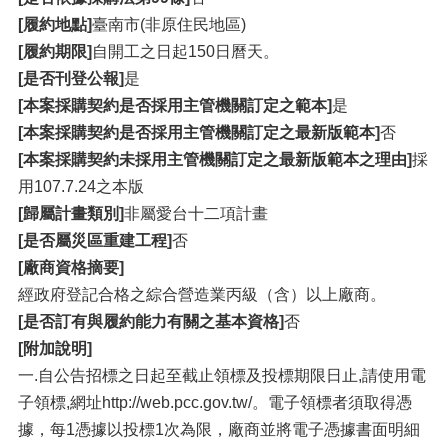
[履約地點]
臺南市(非原住民地區)
[履約期限]
自開工之日起150日曆天。
[是否刊登公報]
是
[本案採購契約是否採用主管機關訂定之範本]
是
[本案採購契約是否採用主管機關訂定之最新版範本]
否
[本案採購契約未採用主管機關訂定之最新版範本之理由]
採
用107.7.24之本版
[歸屬計畫類別]
非屬愛台十二項計畫
[是否屬災區重建工程]
否
[廠商資格摘要]
經政府登記合格之綜合營造業丙級（含）以上廠商。
[是否訂有與履約能力有關之基本資格]
否
[附加說明]
一.自公告招標之日起至截止領標及投標期限日止,請使用電
子領標,網址http://web.pcc.gov.tw/。電子領標者須取得憑
據，每1憑據以投標1次為限，廠商並將電子憑據書面明細