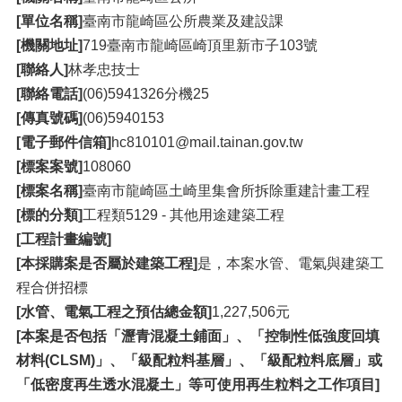
[單位名稱]
臺南市龍崎區公所農業及建設課
[機關地址]
719臺南市龍崎區崎頂里新市子103號
[聯絡人]
林孝忠技士
[聯絡電話]
(06)5941326分機25
[傳真號碼]
(06)5940153
[電子郵件信箱]
hc810101@mail.tainan.gov.tw
[標案案號]
108060
[標案名稱]
臺南市龍崎區土崎里集會所拆除重建計畫工程
[標的分類]
工程類5129 - 其他用途建築工程
[工程計畫編號]
[本採購案是否屬於建築工程]
是，本案水管、電氣與建築工
程合併招標
[水管、電氣工程之預估總金額]
1,227,506元
[本案是否包括「瀝青混凝土鋪面」、「控制性低強度回填
材料(CLSM)」、「級配粒料基層」、「級配粒料底層」或
「低密度再生透水混凝土」等可使用再生粒料之工作項目]