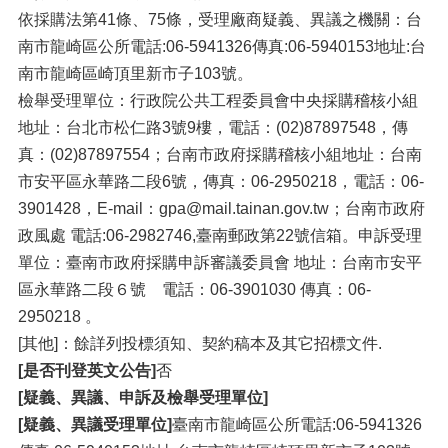
依採購法第41條、75條，受理廠商疑義、異議之機關：台
南市龍崎區公所電話:06-5941326傳真:06-5940153地址:台
南市龍崎區崎頂里新市子103號。
檢舉受理單位：行政院公共工程委員會中央採購稽核小組
地址：台北市松仁路3號9樓，電話：(02)87897548，傳
真：(02)87897554；台南市政府採購稽核小組地址：台南
市安平區永華路二段6號，傳真：06-2950218，電話：06-
3901428，E-mail：gpa@mail.tainan.gov.tw；台南市政府
政風處 電話:06-2982746,臺南郵政第22號信箱。申訴受理
單位：臺南市政府採購申訴審議委員會 地址：台南市安平
區永華路二段６號 電話：06-3901030 傳真：06-
2950218 。
[其他]：餘詳列投標須知、契約稿本及其它招標文件.
[是否刊登英文公告]
否
[疑義、異議、申訴及檢舉受理單位]
[疑義、異議受理單位]
臺南市龍崎區公所電話:06-5941326