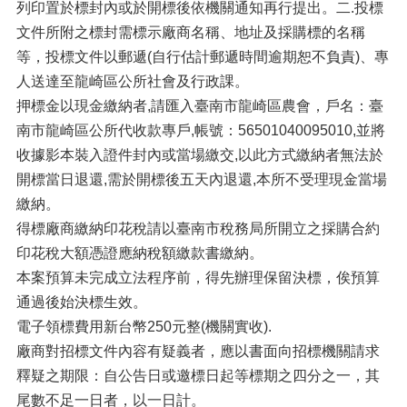
列印置於標封內或於開標後依機關通知再行提出。二.投標
文件所附之標封需標示廠商名稱、地址及採購標的名稱
等，投標文件以郵遞(自行估計郵遞時間逾期恕不負責)、專
人送達至龍崎區公所社會及行政課。
押標金以現金繳納者,請匯入臺南市龍崎區農會，戶名：臺
南市龍崎區公所代收款專戶,帳號：56501040095010,並將
收據影本裝入證件封內或當場繳交,以此方式繳納者無法於
開標當日退還,需於開標後五天內退還,本所不受理現金當場
繳納。
得標廠商繳納印花稅請以臺南市稅務局所開立之採購合約
印花稅大額憑證應納稅額繳款書繳納。
本案預算未完成立法程序前，得先辦理保留決標，俟預算
通過後始決標生效。
電子領標費用新台幣250元整(機關實收).
廠商對招標文件內容有疑義者，應以書面向招標機關請求
釋疑之期限：自公告日或邀標日起等標期之四分之一，其
尾數不足一日者，以一日計。