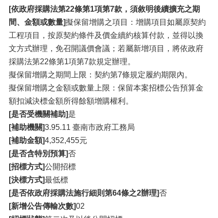
[依政府採購法第22條第1項第7款，須敘明後續擴充之期
間、金額或數量]
擬保留增購之項目：增購項目如屬原契約
工程項目，按原契約條件及價金續約核算付款，並得以換
文方式辦理，免召開議價會議；若屬新增項目，將依政府
採購法第22條第1項第7款規定辦理。
擬保留增購之期間上限：契約第7條規定履約期限內。
擬保留增購之金額或數量上限：保留本案招標公告預算金
額扣減決標金額所得餘額增購權利。
[是否受機關補助]
是
[補助機關]
3.95.11 臺南市政府工務局
[補助金額]
4,352,455元
[是否含特別預算]
否
[招標方式]
公開招標
[決標方式]
最低標
[是否依政府採購法施行細則第64條之2辦理]
否
[新增公告傳輸次數]
02