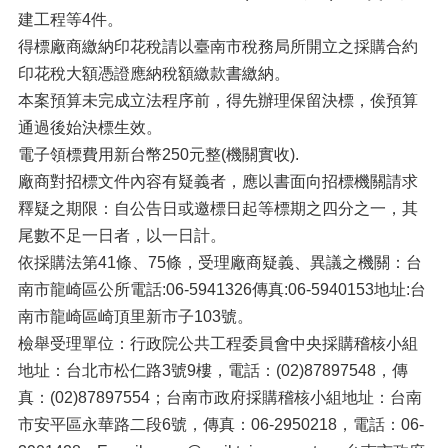
建工程等4件。
得標廠商繳納印花稅請以臺南市稅務局所開立之採購合約
印花稅大額憑證應納稅額繳款書繳納。
本案預算未完成立法程序前，得先辦理保留決標，俟預算
通過後始決標生效。
電子領標費用新台幣250元整(機關實收).
廠商對招標文件內容有疑義者，應以書面向招標機關請求
釋疑之期限：自公告日或邀標日起等標期之四分之一，其
尾數不足一日者，以一日計。
依採購法第41條、75條，受理廠商疑義、異議之機關：台
南市龍崎區公所電話:06-5941326傳真:06-5940153地址:台
南市龍崎區崎頂里新市子103號。
檢舉受理單位：行政院公共工程委員會中央採購稽核小組
地址：台北市松仁路3號9樓，電話：(02)87897548，傳
真：(02)87897554；台南市政府採購稽核小組地址：台南
市安平區永華路二段6號，傳真：06-2950218，電話：06-