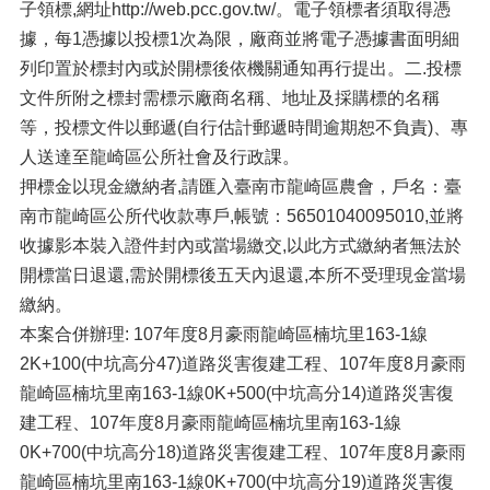
子領標,網址http://web.pcc.gov.tw/。電子領標者須取得憑
據，每1憑據以投標1次為限，廠商並將電子憑據書面明細
列印置於標封內或於開標後依機關通知再行提出。二.投標
文件所附之標封需標示廠商名稱、地址及採購標的名稱
等，投標文件以郵遞(自行估計郵遞時間逾期恕不負責)、專
人送達至龍崎區公所社會及行政課。
押標金以現金繳納者,請匯入臺南市龍崎區農會，戶名：臺
南市龍崎區公所代收款專戶,帳號：56501040095010,並將
收據影本裝入證件封內或當場繳交,以此方式繳納者無法於
開標當日退還,需於開標後五天內退還,本所不受理現金當場
繳納。
本案合併辦理: 107年度8月豪雨龍崎區楠坑里163-1線
2K+100(中坑高分47)道路災害復建工程、107年度8月豪雨
龍崎區楠坑里南163-1線0K+500(中坑高分14)道路災害復
建工程、107年度8月豪雨龍崎區楠坑里南163-1線
0K+700(中坑高分18)道路災害復建工程、107年度8月豪雨
龍崎區楠坑里南163-1線0K+700(中坑高分19)道路災害復