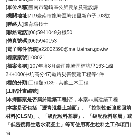
[單位名稱]
臺南市龍崎區公所農業及建設課
[機關地址]
719臺南市龍崎區崎頂里新市子103號
[聯絡人]
陳育瑄技士
[聯絡電話]
(06)5941049分機50
[傳真號碼]
(06)5940153
[電子郵件信箱]
a22002390@mail.tainan.gov.tw
[標案案號]
108021
[標案名稱]
107年度8月豪雨龍崎區楠坑里163-1線
2K+100(中坑高分47)道路災害復建工程等4件
[標的分類]
工程類5139 - 其他土木工程
[工程計畫編號]
[本採購案是否屬於建築工程]
否，本案非屬建築工程
[本案是否包括「瀝青混凝土鋪面」、「控制性低強度回填
材料(CLSM)」、「級配粒料基層」、「級配粒料底層」或
「低密度再生透水混凝土」等可使用再生粒料之工作項目]
否