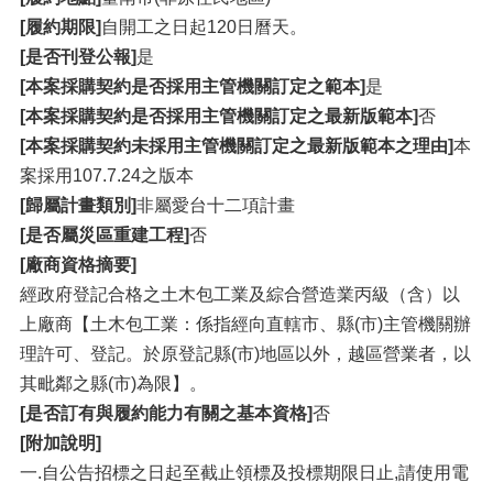
[履約期限]
自開工之日起120日曆天。
[是否刊登公報]
是
[本案採購契約是否採用主管機關訂定之範本]
是
[本案採購契約是否採用主管機關訂定之最新版範本]
否
[本案採購契約未採用主管機關訂定之最新版範本之理由]
本
案採用107.7.24之版本
[歸屬計畫類別]
非屬愛台十二項計畫
[是否屬災區重建工程]
否
[廠商資格摘要]
經政府登記合格之土木包工業及綜合營造業丙級（含）以
上廠商【土木包工業：係指經向直轄市、縣(市)主管機關辦
理許可、登記。於原登記縣(市)地區以外，越區營業者，以
其毗鄰之縣(市)為限】。
[是否訂有與履約能力有關之基本資格]
否
[附加說明]
一.自公告招標之日起至截止領標及投標期限日止,請使用電