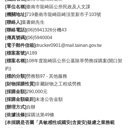
[單位名稱]
臺南市龍崎區公所民政及人文課
[機關地址]
719臺南市龍崎區崎頂里新市子103號
[聯絡人]
葉書銘先生
[聯絡電話]
(06)5941326分機43
[傳真號碼]
(06)5940004
[電子郵件信箱]
drucker0901@mail.tainan.gov.tw
[標案案號]
A189
[標案名稱]
108年度龍崎區公所公墓除草勞務採購案(開口契
約)
[標的分類]
勞務類97 - 其他服務
[財物採購性質]
非屬財物之工程或勞務
[採購金額]
290,000元
[採購金額級距]
未達公告金額
[辦理方式]
自辦
[依據法條]
採購法第49條
[本採購是否屬「具敏感性或國安(含資安)疑慮之業務範