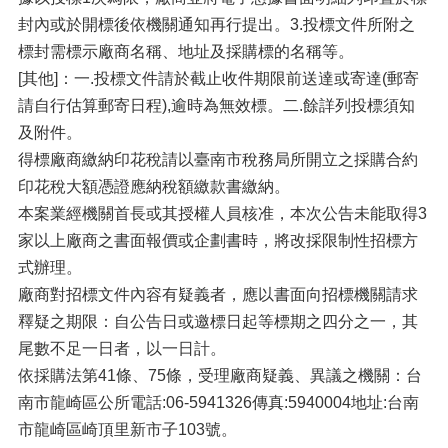
封內或於開標後依機關通知再行提出。3.投標文件所附之
標封需標示廠商名稱、地址及採購標的名稱等。
[其他]：一.投標文件請於截止收件期限前送達或寄達(郵寄
請自行估算郵寄日程),逾時為無效標。二.餘詳列投標須知
及附件。
得標廠商繳納印花稅請以臺南市稅務局所開立之採購合約
印花稅大額憑證應納稅額繳款書繳納。
本案業經機關首長或其授權人員核准，本次公告未能取得3
家以上廠商之書面報價或企劃書時，將改採限制性招標方
式辦理。
廠商對招標文件內容有疑義者，應以書面向招標機關請求
釋疑之期限：自公告日或邀標日起等標期之四分之一，其
尾數不足一日者，以一日計。
依採購法第41條、75條，受理廠商疑義、異議之機關：台
南市龍崎區公所電話:06-5941326傳真:5940004地址:台南
市龍崎區崎頂里新市子103號。