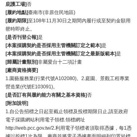
庇護工場]
否
[履約地點]
臺南市(非原住民地區)
[履約期限]
至108年11月30日之期間內履行或至契約金額用
罄時即終止。
[是否刊登公報]
是
[本案採購契約是否採用主管機關訂定之範本]
是
[本案採購契約是否採用主管機關訂定之最新版範本]
是
[歸屬計畫類別]
非屬愛台十二項計畫
[廠商資格摘要]
1.園藝服務業(行業代號A102080)。2.庭園、景觀工程專業
營造業(代號E103091)。
[是否訂有與履約能力有關之基本資格]
否
[附加說明]
1.自公告招標之日起至截止領標及投標期限日止,請至政府
電子採購網站利用電子領標.領標網址
http://web.pcc.gov.tw/2.利用電子領標者須取得憑據，每1憑
據以投標1次為限，廠商並將電子憑據書面明細列印置於標