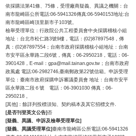
依採購法第41條、75條，受理廠商疑義、異議之機關：台
南市龍崎區公所電話:06-5941326傳真:06-5940153地址:台
南市龍崎區崎頂里新市子103號。
檢舉受理單位：行政院公共工程委員會中央採購稽核小組
地址：台北市松仁路3號9樓，電話：(02)87897548，傳
真：(02)87897554；台南市政府採購稽核小組地址：台南
市安平區永華路二段6號，傳真：06-2950218，電話：06-
3901428，E-mail：gpa@mail.tainan.gov.tw；台南市政府
政風處 電話:06-2982746,臺南郵政第22號信箱。申訴受理
單位：臺南市政府採購申訴審議委員會 地址：台南市安平
區永華路二段６號 電話：06-3901030 傳真：06-
2950218 。
[其他]：餘詳列投標須知、契約稿本及其它招標文件.
[是否刊登英文公告]
否
[疑義、異議、申訴及檢舉受理單位]
[疑義、異議受理單位]
臺南市龍崎區公所電話:06-5941326