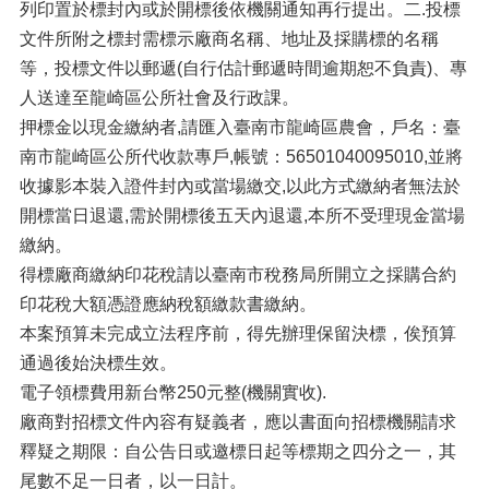
列印置於標封內或於開標後依機關通知再行提出。二.投標
文件所附之標封需標示廠商名稱、地址及採購標的名稱
等，投標文件以郵遞(自行估計郵遞時間逾期恕不負責)、專
人送達至龍崎區公所社會及行政課。
押標金以現金繳納者,請匯入臺南市龍崎區農會，戶名：臺
南市龍崎區公所代收款專戶,帳號：56501040095010,並將
收據影本裝入證件封內或當場繳交,以此方式繳納者無法於
開標當日退還,需於開標後五天內退還,本所不受理現金當場
繳納。
得標廠商繳納印花稅請以臺南市稅務局所開立之採購合約
印花稅大額憑證應納稅額繳款書繳納。
本案預算未完成立法程序前，得先辦理保留決標，俟預算
通過後始決標生效。
電子領標費用新台幣250元整(機關實收).
廠商對招標文件內容有疑義者，應以書面向招標機關請求
釋疑之期限：自公告日或邀標日起等標期之四分之一，其
尾數不足一日者，以一日計。