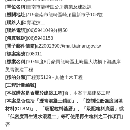
[單位名稱]
臺南市龍崎區公所農業及建設課
[機關地址]
719臺南市龍崎區崎頂里新市子103號
[聯絡人]
陳育瑄技士
[聯絡電話]
(06)5941049分機50
[傳真號碼]
(06)5940153
[電子郵件信箱]
a22002390@mail.tainan.gov.tw
[標案案號]
108011
[標案名稱]
107年度8月豪雨龍崎區土崎里大坑橋下游護岸
災害復建工程
[標的分類]
工程類5139 - 其他土木工程
[工程計畫編號]
[本採購案是否屬於建築工程]
否，本案非屬建築工程
[本案是否包括「瀝青混凝土鋪面」、「控制性低強度回填
材料(CLSM)」、「級配粒料基層」、「級配粒料底層」或
「低密度再生透水混凝土」等可使用再生粒料之工作項目]
否