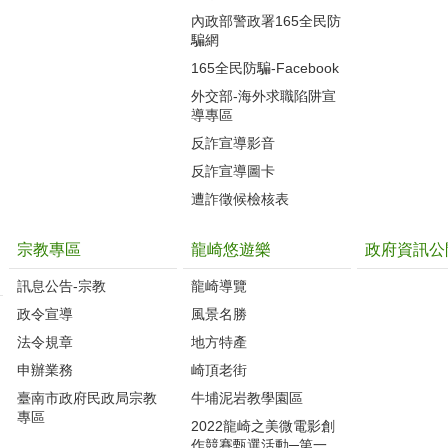
內政部警政署165全民防
騙網
165全民防騙-Facebook
外交部-海外求職陷阱宣
導專區
反詐宣導影音
反詐宣導圖卡
遭詐徵候檢核表
宗教專區
龍崎悠遊樂
政府資訊公
訊息公告-宗教
龍崎導覽
政令宣導
風景名勝
法令規章
地方特產
申辦業務
崎頂老街
臺南市政府民政局宗教
牛埔泥岩教學園區
專區
2022龍崎之美微電影創
作競賽甄選活動─第一