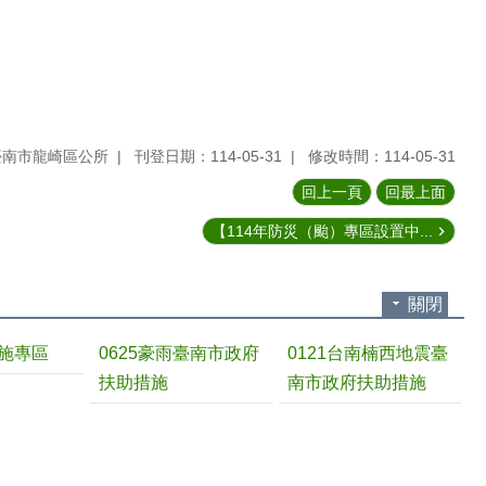
臺南市龍崎區公所
刊登日期：114-05-31
修改時間：114-05-31
回上一頁
回最上面
【114年防災（颱）專區設置中...
關閉
施專區
0625豪雨臺南市政府
0121台南楠西地震臺
扶助措施
南市政府扶助措施