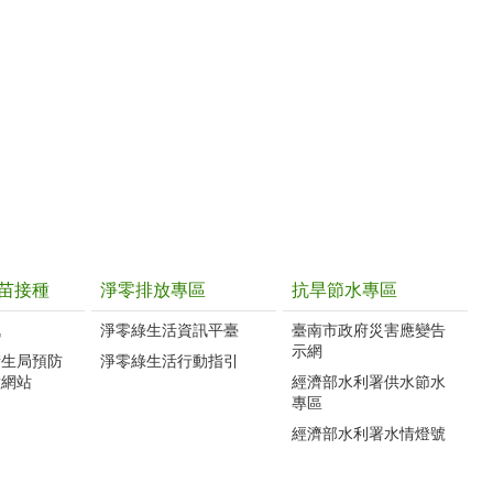
苗接種
淨零排放專區
抗旱節水專區
訊
淨零綠生活資訊平臺
臺南市政府災害應變告
示網
衛生局預防
淨零綠生活行動指引
種網站
經濟部水利署供水節水
專區
經濟部水利署水情燈號