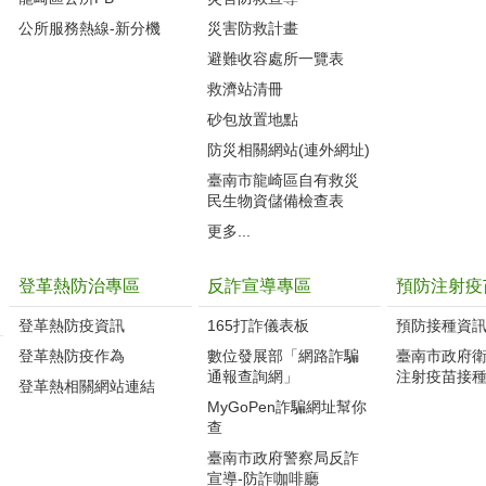
公所服務熱線-新分機
災害防救計畫
避難收容處所一覽表
救濟站清冊
砂包放置地點
防災相關網站(連外網址)
臺南市龍崎區自有救災
民生物資儲備檢查表
更多...
登革熱防治專區
反詐宣導專區
預防注射疫
登革熱防疫資訊
165打詐儀表板
預防接種資
登革熱防疫作為
數位發展部「網路詐騙
臺南市政府
通報查詢網」
注射疫苗接
登革熱相關網站連結
MyGoPen詐騙網址幫你
查
臺南市政府警察局反詐
宣導-防詐咖啡廳