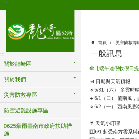
:::
跳到主要內容區塊
:::
首頁
災害防救專
一般訊息
:::
關於龍崎區
🎋【端午連假收假日
關於我們
📅 日期與天氣預報
🔹5/31（六） 多雲時
災害防救專區
🔹6/1（日） 偏南風
🔹6/2（一） 西南風
防空避難設施專區
☔ 天氣小叮嚀
0625豪雨臺南市政府扶助措
1️⃣6/1 起受南方
施