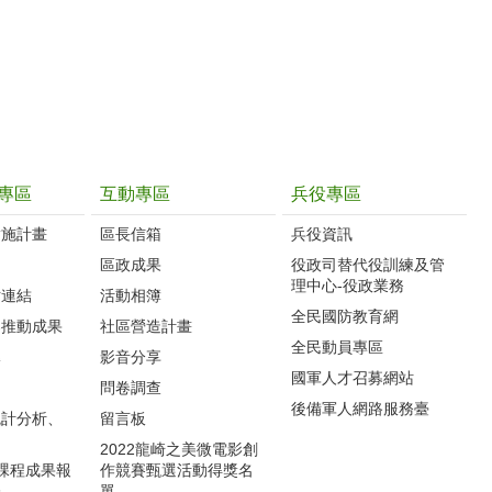
專區
互動專區
兵役專區
實施計畫
區長信箱
兵役資訊
制
區政成果
役政司替代役訓練及管
理中心-役政業務
站連結
活動相簿
全民國防教育網
案推動成果
社區營造計畫
全民動員專區
導
影音分享
國軍人才召募網站
力
問卷調查
後備軍人網路服務臺
統計分析、
留言板
2022龍崎之美微電影創
體課程成果報
作競賽甄選活動得獎名
表
單