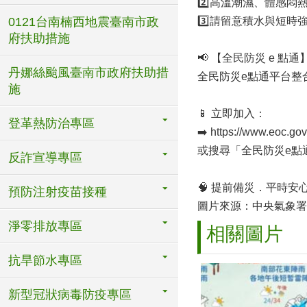
2️⃣高溫潮濕、體感
0121台南楠西地震臺南市政
3️⃣請留意積水與短
府扶助措施
📢 【全民防災 e 
丹娜絲颱風臺南市政府扶助措
全民防災e點通平台整
施
📱 立即加入：
登革熱防治專區
➡️ https://www.eoc.gov
或搜尋「全民防災e點
反詐宣導專區
🧠 提前備災．平時安
預防注射疫苗接種
圖片來源：中央氣象署
淨零排放專區
相關圖片
抗旱節水專區
新型冠狀病毒防疫專區