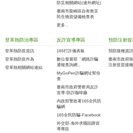
防災相關網站(連外網址)
臺南市龍崎區自有救災
民生物資儲備檢查表
更多...
登革熱防治專區
反詐宣導專區
預防注射疫
登革熱防疫資訊
165打詐儀表板
預防接種資
登革熱防疫作為
數位發展部「網路詐騙
臺南市政府
通報查詢網」
注射疫苗接
登革熱相關網站連結
MyGoPen詐騙網址幫你
查
臺南市政府警察局反詐
宣導-防詐咖啡廳
內政部警政署165全民防
騙網
165全民防騙-Facebook
外交部-海外求職陷阱宣
導專區