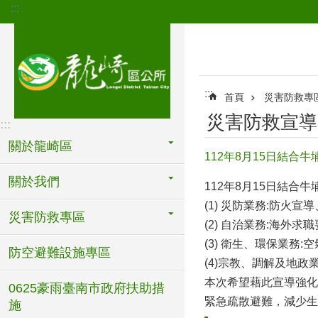
:::
跳到主要內容區塊
:::
首頁
災害防救專
災害防救宣導
:::
關於龍崎區
112年8月15日結合
關於我們
112年8月15日結合
(1) 災防業務:防
災害防救專區
(2) 自治業務:海外
(3) 衛生、環保業
防空避難設施專區
(4)宗教、調解及地
本次希望藉此宣導強化
0625豪雨臺南市政府扶助措
緊急疏散避難，減少生
施