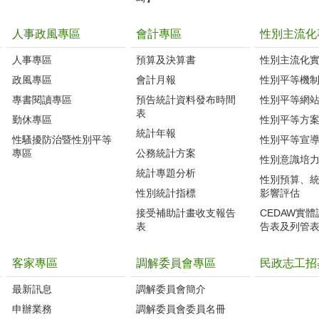
人事政風專區
會計專區
性別主流化
人事專區
預算及決算書
性別主流化
政風專區
會計月報
性別平等機
專書閱讀專區
預告統計資料發布時間
性別平等網
表
勤休專區
性別平等方
統計年報
性騷擾防治暨性別平等
性別平等宣
專區
公務統計方案
性別意識培
統計專題分析
性別預算、
性別統計指標
影響評估
接受補助計畫收支報告
CEDAW實
表
告表及列管
客家專區
調解委員會專區
民政志工招
最新訊息
調解委員會簡介
申辦業務
調解委員會委員名冊