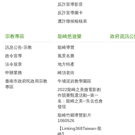
反詐宣導影音
反詐宣導圖卡
遭詐徵候檢核表
宗教專區
龍崎悠遊樂
政府資訊公
訊息公告-宗教
龍崎導覽
政令宣導
風景名勝
法令規章
地方特產
申辦業務
崎頂老街
臺南市政府民政局宗教
牛埔泥岩教學園區
專區
2022龍崎之美微電影創
作競賽甄選活動─第一
名：龍崎之美─失去也會
發現
龍崎竹鄉導覽影片
1060526
【Linking368Taiwan-龍
崎】