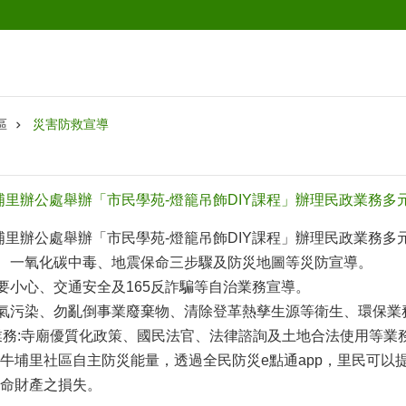
區
災害防救宣導
牛埔里辦公處舉辦「市民學苑-燈籠吊飾DIY課程」辦理民政業務多
牛埔里辦公處舉辦「市民學苑-燈籠吊飾DIY課程」辦理民政業務多
火宣導、一氧化碳中毒、地震保命三步驟及防災地圖等災防宣導。
求職要小心、交通安全及165反詐騙等自治業務宣導。
務:空氣污染、勿亂倒事業廢棄物、清除登革熱孳生源等衛生、環保業
政業務:寺廟優質化政策、國民法官、法律諮詢及土地合法使用等業
牛埔里社區自主防災能量，透過全民防災e點通app，里民可以
命財產之損失。