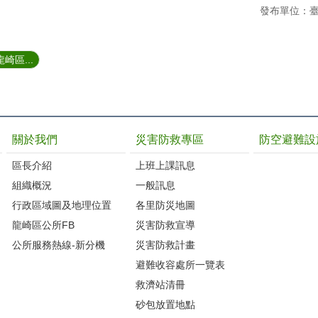
發布單位：
崎區...
關於我們
災害防救專區
防空避難設
區長介紹
上班上課訊息
組織概況
一般訊息
行政區域圖及地理位置
各里防災地圖
龍崎區公所FB
災害防救宣導
公所服務熱線-新分機
災害防救計畫
避難收容處所一覽表
救濟站清冊
砂包放置地點