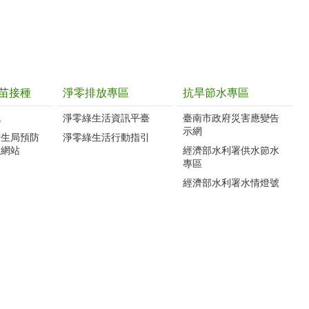
苗接種
淨零排放專區
抗旱節水專區
訊
淨零綠生活資訊平臺
臺南市政府災害應變告
示網
衛生局預防
淨零綠生活行動指引
種網站
經濟部水利署供水節水
專區
經濟部水利署水情燈號