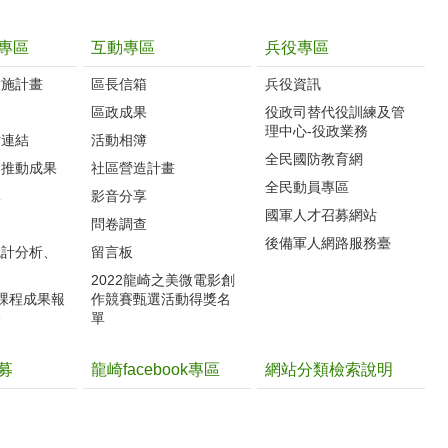
專區
互動專區
兵役專區
實施計畫
區長信箱
兵役資訊
制
區政成果
役政司替代役訓練及管
理中心-役政業務
站連結
活動相簿
全民國防教育網
案推動成果
社區營造計畫
全民動員專區
導
影音分享
國軍人才召募網站
力
問卷調查
後備軍人網路服務臺
統計分析、
留言板
2022龍崎之美微電影創
體課程成果報
作競賽甄選活動得獎名
表
單
募
龍崎facebook專區
網站分類檢索說明