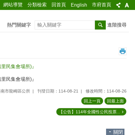
網站導覽
分類檢索
回首頁
市府首頁
English
搜尋
熱門關鍵字
進階搜尋
船里民集會場所)』
船里民集會場所)』
臺南市龍崎區公所
刊登日期：114-08-21
修改時間：114-08-26
回上一頁
回最上面
【公告】114年全國性公民投票...
關閉