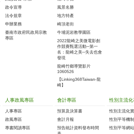
政令宣導
風景名勝
法令規章
地方特產
申辦業務
崎頂老街
臺南市政府民政局宗教
牛埔泥岩教學園區
專區
2022龍崎之美微電影創
作競賽甄選活動─第一
名：龍崎之美─失去也會
發現
龍崎竹鄉導覽影片
1060526
【Linking368Taiwan-龍
崎】
人事政風專區
會計專區
性別主流化
人事專區
預算及決算書
性別主流化
政風專區
會計月報
性別平等機
專書閱讀專區
預告統計資料發布時間
性別平等網
表