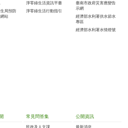
訊
淨零綠生活資訊平臺
臺南市政府災害應變告
示網
衛生局預防
淨零綠生活行動指引
種網站
經濟部水利署供水節水
專區
經濟部水利署水情燈號
開
常見問答集
公開資訊
民政及人文課
最新消息