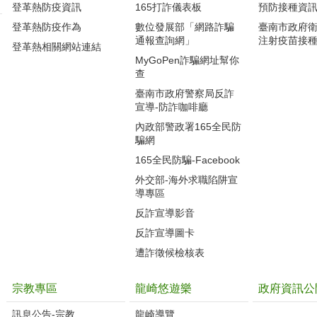
登革熱防疫資訊
165打詐儀表板
預防接種資
登革熱防疫作為
數位發展部「網路詐騙
臺南市政府
通報查詢網」
注射疫苗接
登革熱相關網站連結
MyGoPen詐騙網址幫你
查
臺南市政府警察局反詐
宣導-防詐咖啡廳
內政部警政署165全民防
騙網
165全民防騙-Facebook
外交部-海外求職陷阱宣
導專區
反詐宣導影音
反詐宣導圖卡
遭詐徵候檢核表
宗教專區
龍崎悠遊樂
政府資訊公
訊息公告-宗教
龍崎導覽