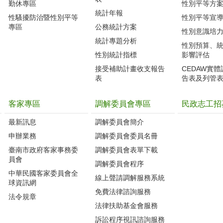
勤休專區
性別平等方
統計年報
性騷擾防治暨性別平等
性別平等宣
專區
公務統計方案
性別意識培
統計專題分析
性別預算、
性別統計指標
影響評估
接受補助計畫收支報告
CEDAW實
表
告表及列管
客家專區
調解委員會專區
民政志工招
最新訊息
調解委員會簡介
申辦業務
調解委員會委員名冊
臺南市政府客家事務委
調解委員會表單下載
員會
調解委員會程序
中華民國客家委員會全
線上聲請調解服務系統
球資訊網
免費法律諮詢服務
法令規章
法律扶助基金會服務
訴訟程序視訊諮詢服務