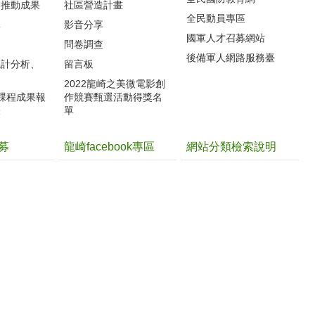
案推動成果
社區營造計畫
全民動員專區
導
影音分享
國軍人才召募網站
力
問卷調查
後備軍人網路服務臺
統計分析、
留言板
2022龍崎之美微電影創
體課程成果報
作競賽甄選活動得獎名
表
單
募
龍崎facebook專區
網站分類檢索說明