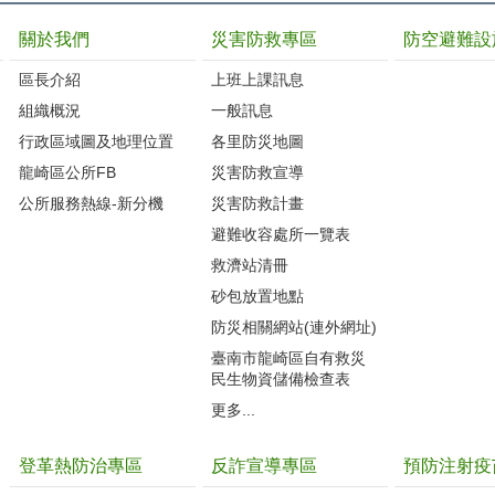
關於我們
災害防救專區
防空避難設
區長介紹
上班上課訊息
組織概況
一般訊息
行政區域圖及地理位置
各里防災地圖
龍崎區公所FB
災害防救宣導
公所服務熱線-新分機
災害防救計畫
避難收容處所一覽表
救濟站清冊
砂包放置地點
防災相關網站(連外網址)
臺南市龍崎區自有救災
民生物資儲備檢查表
更多...
登革熱防治專區
反詐宣導專區
預防注射疫