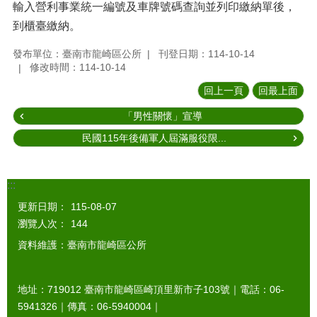
輸入營利事業統一編號及車牌號碼查詢並列印繳納單後，
到櫃臺繳納。
發布單位：臺南市龍崎區公所
刊登日期：114-10-14
修改時間：114-10-14
回上一頁
回最上面
「男性關懷」宣導
民國115年後備軍人屆滿服役限...
:::
更新日期：
115-08-07
瀏覽人次：
144
資料維護：臺南市龍崎區公所
地址：719012 臺南市龍崎區崎頂里新市子103號｜電話：06-
5941326｜傳真：06-5940004｜