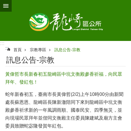
跳到主要內容區塊
:::
:::
首頁
宗教專區
訊息公告-宗教
訊息公告-宗教
黃偉哲市長新春初五龍崎區中坑文衡殿參香祈福，向民眾
拜年、發紅包！
蛇年新春初五，臺南市長黃偉哲(2/2)上午10時00分由新聞
處長蘇恩恩、龍崎區長陳新澈陪同下來到龍崎區中坑文衡
殿參香祈求新的一年風調雨順、國泰民安、四季無災，並
向現場民眾拜年並偕同文衡殿主任委員陳建斌及廟方主會
委員致贈蛇宓隆發賀年紅包。