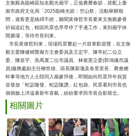
文衡殿為龍崎區知名觀光廟宇，正值農曆春節，搭配上臺
南市政府文化局「2025龍崎光節：空山祭」活動舉辦期
間，遊客更是絡繹不絶，聽聞黃偉哲市長要來文衡殿參香
祈福送紅包，轄區民眾也早早停了手邊工作，來到廟宇休
閒廣場，等待市長到來。
市長黃偉哲到來，現場民眾響起一片鼓掌歡迎聲，在文衡
殿主委陳健斌暨廟方主會委員及王定宇、陳亭妃二位立
委、陳皇宇、吳禹寰二位市議員、林俊憲立委(郭鴻儀市議
員)服務處副主任柳世雄、區長陳新澈及各里里長、農會總
幹事等地方人士陪同入廟參拜後，即開始向民眾拜年祝賀
並發放「蛇宓隆發、蛇宓隆讚」紅包袋。民眾看到市長也
個個臉上洋溢著新年喜氣，紛紛要求與市長合影留念。
相關圖片