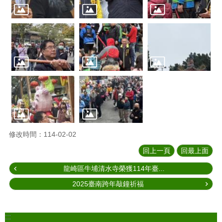
修改時間：114-02-02
回上一頁
回最上面
龍崎區牛埔清水寺榮獲114年臺...
2025臺南跨年敲鐘祈福
:::