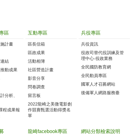
專區
互動專區
兵役專區
實施計畫
區長信箱
兵役資訊
制
區政成果
役政司替代役訓練及管
理中心-役政業務
站連結
活動相簿
全民國防教育網
案推動成果
社區營造計畫
全民動員專區
導
影音分享
國軍人才召募網站
力
問卷調查
後備軍人網路服務臺
統計分析、
留言板
2022龍崎之美微電影創
體課程成果報
作競賽甄選活動得獎名
表
單
募
龍崎facebook專區
網站分類檢索說明