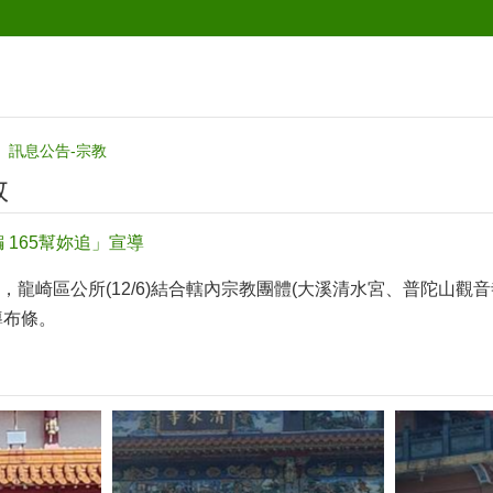
訊息公告-宗教
教
 165幫妳追」宣導
，龍崎區公所(12/6)結合轄內宗教團體(大溪清水宮、普陀山觀
導布條。