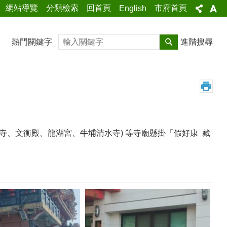
網站導覽
分類檢索
回首頁
市府首頁
English
搜尋
熱門關鍵字
進階搜尋
音寺、文衡殿、龍湖宮、牛埔清水寺) 等寺廟懸掛「假好康 藏