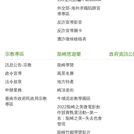
外交部-海外求職陷阱宣
導專區
反詐宣導影音
反詐宣導圖卡
遭詐徵候檢核表
宗教專區
龍崎悠遊樂
政府資訊公
訊息公告-宗教
龍崎導覽
政令宣導
風景名勝
法令規章
地方特產
申辦業務
崎頂老街
臺南市政府民政局宗教
牛埔泥岩教學園區
專區
2022龍崎之美微電影創
作競賽甄選活動─第一
名：龍崎之美─失去也會
發現
龍崎竹鄉導覽影片