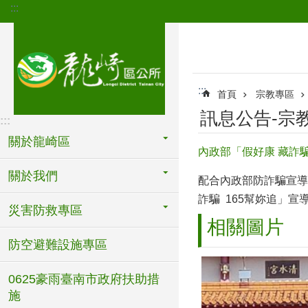
:::
跳到主要內容區塊
:::
首頁
宗教專區
訊息公告-宗
:::
關於龍崎區
內政部「假好康 藏詐騙
關於我們
配合內政部防詐騙宣導
詐騙 165幫妳追」宣
災害防救專區
相關圖片
防空避難設施專區
0625豪雨臺南市政府扶助措
施