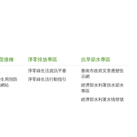
苗接種
淨零排放專區
抗旱節水專區
訊
淨零綠生活資訊平臺
臺南市政府災害應變告
示網
衛生局預防
淨零綠生活行動指引
種網站
經濟部水利署供水節水
專區
經濟部水利署水情燈號