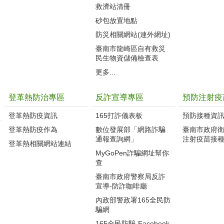
救濟站清冊
砂包放置地點
防災相關網站(連外網址)
臺南市龍崎區自有救災
民生物資儲備檢查表
更多...
登革熱防治專區
反詐宣導專區
預防注射疫
登革熱防疫資訊
165打詐儀表板
預防接種資
登革熱防疫作為
數位發展部「網路詐騙
臺南市政府
通報查詢網」
注射疫苗接
登革熱相關網站連結
MyGoPen詐騙網址幫你
查
臺南市政府警察局反詐
宣導-防詐咖啡廳
內政部警政署165全民防
騙網
165全民防騙-Facebook