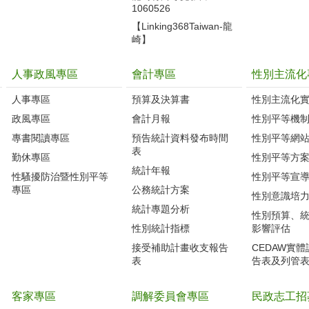
1060526
【Linking368Taiwan-龍
崎】
人事政風專區
會計專區
性別主流化
人事專區
預算及決算書
性別主流化
政風專區
會計月報
性別平等機
專書閱讀專區
預告統計資料發布時間
性別平等網
表
勤休專區
性別平等方
統計年報
性騷擾防治暨性別平等
性別平等宣
專區
公務統計方案
性別意識培
統計專題分析
性別預算、
性別統計指標
影響評估
接受補助計畫收支報告
CEDAW實
表
告表及列管
客家專區
調解委員會專區
民政志工招