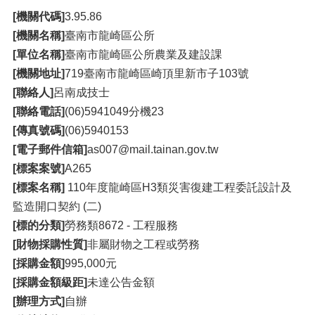
[機關代碼]
3.95.86
[機關名稱]
臺南市龍崎區公所
[單位名稱]
臺南市龍崎區公所農業及建設課
[機關地址]
719臺南市龍崎區崎頂里新市子103號
[聯絡人]
呂南成技士
[聯絡電話]
(06)5941049分機23
[傳真號碼]
(06)5940153
[電子郵件信箱]
as007@mail.tainan.gov.tw
[標案案號]
A265
[標案名稱]
110年度龍崎區H3類災害復建工程委託設計及
監造開口契約 (二)
[標的分類]
勞務類8672 - 工程服務
[財物採購性質]
非屬財物之工程或勞務
[採購金額]
995,000元
[採購金額級距]
未達公告金額
[辦理方式]
自辦