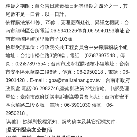
釋疑之期限：自公告日或邀標日起等標期之四分之一，其
尾數不足一日者，以一日計。
依採購法第41條、75條，受理廠商疑義、異議之機關：台
南市龍崎區公所電話:06-5941326傳真:06-5940153地址:台
南市龍崎區崎頂里新市子103號。
檢舉受理單位：行政院公共工程委員會中央採購稽核小組
地址：台北市松仁路3號9樓，電話：(02)87897548，傳
真：(02)87897554；台南市政府採購稽核小組地址：台南
市安平區永華路二段6號，傳真：06-2950218，電話：06-
3901428，E-mail：gpa@mail.tainan.gov.tw；台南市政府
政風處 電話:06-2982746,臺南郵政第22號信箱。申訴受理
單位：臺南市政府採購申訴審議委員會 地址：台南市安平
區永華路二段６號 電話：06-3901030 傳真：06-
2950218 。
[其他]：餘詳列投標須知、契約稿本及其它招標文件.
[是否刊登英文公告]
否