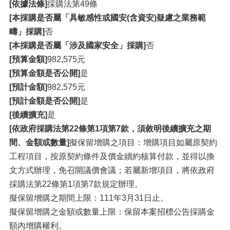
[依據法條]
採購法第49條
[本採購是否屬「具敏感性或國安(含資安)疑慮之業務範
疇」採購]
否
[本採購是否屬「涉及國家安全」採購]
否
[預算金額]
982,575元
[預算金額是否公開]
是
[預計金額]
982,575元
[預計金額是否公開]
是
[後續擴充]
是
[依政府採購法第22條第1項第7款，須敘明後續擴充之期
間、金額或數量]
擬保留增購之項目：增購項目如屬原契約
工程項目，按原契約條件及價金續約核算付款，並得以換
文方式辦理，免召開議價會議；若屬新增項目，將依政府
採購法第22條第1項第7款規定辦理。
擬保留增購之期間上限：111年3月31日止。
擬保留增購之金額或數量上限：保留本案招標公告採購金
額內增購權利。