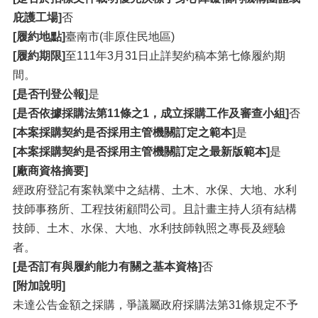
庇護工場]
否
[履約地點]
臺南市(非原住民地區)
[履約期限]
至111年3月31日止詳契約稿本第七條履約期
間。
[是否刊登公報]
是
[是否依據採購法第11條之1，成立採購工作及審查小組]
否
[本案採購契約是否採用主管機關訂定之範本]
是
[本案採購契約是否採用主管機關訂定之最新版範本]
是
[廠商資格摘要]
經政府登記有案執業中之結構、土木、水保、大地、水利
技師事務所、工程技術顧問公司。且計畫主持人須有結構
技師、土木、水保、大地、水利技師執照之專長及經驗
者。
[是否訂有與履約能力有關之基本資格]
否
[附加說明]
未達公告金額之採購，爭議屬政府採購法第31條規定不予