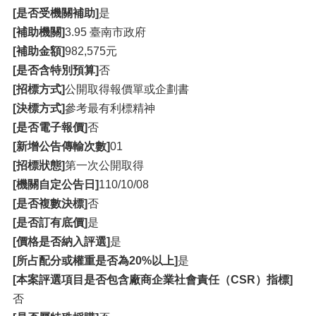
[是否受機關補助]
是
[補助機關]
3.95 臺南市政府
[補助金額]
982,575元
[是否含特別預算]
否
[招標方式]
公開取得報價單或企劃書
[決標方式]
參考最有利標精神
[是否電子報價]
否
[新增公告傳輸次數]
01
[招標狀態]
第一次公開取得
[機關自定公告日]
110/10/08
[是否複數決標]
否
[是否訂有底價]
是
[價格是否納入評選]
是
[所占配分或權重是否為20%以上]
是
[本案評選項目是否包含廠商企業社會責任（CSR）指標]
否