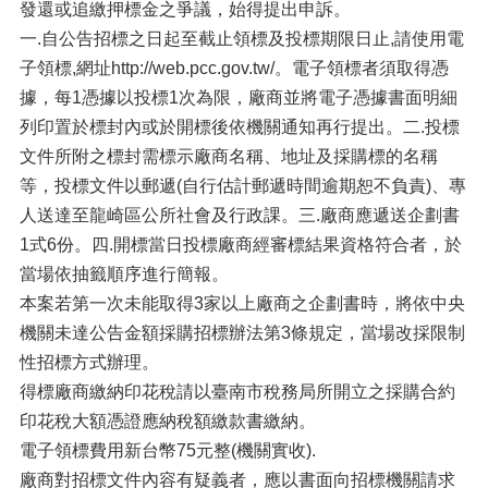
發還或追繳押標金之爭議，始得提出申訴。
一.自公告招標之日起至截止領標及投標期限日止,請使用電
子領標,網址http://web.pcc.gov.tw/。電子領標者須取得憑
據，每1憑據以投標1次為限，廠商並將電子憑據書面明細
列印置於標封內或於開標後依機關通知再行提出。二.投標
文件所附之標封需標示廠商名稱、地址及採購標的名稱
等，投標文件以郵遞(自行估計郵遞時間逾期恕不負責)、專
人送達至龍崎區公所社會及行政課。三.廠商應遞送企劃書
1式6份。四.開標當日投標廠商經審標結果資格符合者，於
當場依抽籤順序進行簡報。
本案若第一次未能取得3家以上廠商之企劃書時，將依中央
機關未達公告金額採購招標辦法第3條規定，當場改採限制
性招標方式辦理。
得標廠商繳納印花稅請以臺南市稅務局所開立之採購合約
印花稅大額憑證應納稅額繳款書繳納。
電子領標費用新台幣75元整(機關實收).
廠商對招標文件內容有疑義者，應以書面向招標機關請求