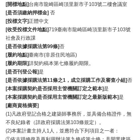
[開標地點]
台南市龍崎區崎頂里新市子103號二樓會議室
[是否須繳納押標金]
否
[投標文字]
正體中文
[收受投標文件地點]
719臺南市龍崎區崎頂里新市子103號
社會及行政課
[是否依據採購法第99條]
否
[履約地點]
臺南市(非原住民地區)
[履約期限]
詳契約稿本第七條履約期限。
[是否刊登公報]
是
[是否依據採購法第11條之1，成立採購工作及審查小組]
否
[本案採購契約是否採用主管機關訂定之範本]
是
[本案採購契約是否採用主管機關訂定之最新版範本]
是
[廠商資格摘要]
(1)凡政府登記合格之建築師事務所，並具備合格證件，無
不良紀錄者（詳政府採購法第103條規定）。
(2)本案計畫主持人1人，並應符合下列項目之一者：
①依古蹟修復及再利用辦法第九條或第十條：具開業建築