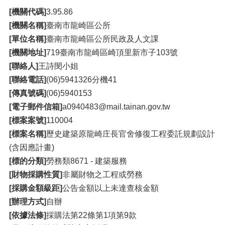
[機關代碼]
3.95.86
[機關名稱]
臺南市龍崎區公所
[單位名稱]
臺南市龍崎區公所民政及人文課
[機關地址]
719臺南市龍崎區崎頂里新市子103號
[聯絡人]
王詩閔小姐
[聯絡電話]
(06)5941326分機41
[傳真號碼]
(06)5940153
[電子郵件信箱]
a0940483@mail.tainan.gov.tw
[標案案號]
110004
[標案名稱]
歷史建築原龍崎庄長官舍修復工程委託規劃設計
(含因應計畫)
[標的分類]
勞務類8671 - 建築服務
[財物採購性質]
非屬財物之工程或勞務
[採購金額級距]
公告金額以上未達查核金額
[辦理方式]
自辦
[依據法條]
採購法第22條第1項第9款