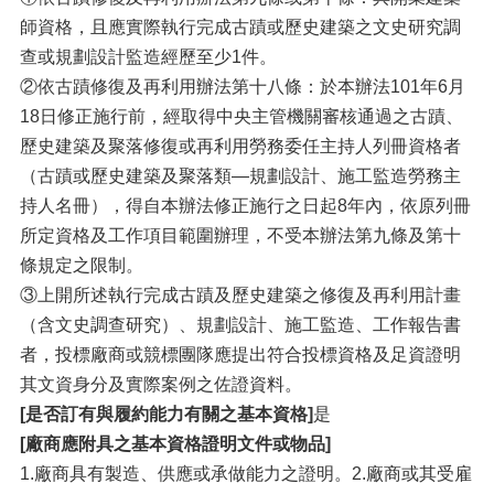
師資格，且應實際執行完成古蹟或歷史建築之文史研究調
查或規劃設計監造經歷至少1件。
②依古蹟修復及再利用辦法第十八條：於本辦法101年6月
18日修正施行前，經取得中央主管機關審核通過之古蹟、
歷史建築及聚落修復或再利用勞務委任主持人列冊資格者
（古蹟或歷史建築及聚落類—規劃設計、施工監造勞務主
持人名冊），得自本辦法修正施行之日起8年內，依原列冊
所定資格及工作項目範圍辦理，不受本辦法第九條及第十
條規定之限制。
③上開所述執行完成古蹟及歷史建築之修復及再利用計畫
（含文史調查研究）、規劃設計、施工監造、工作報告書
者，投標廠商或競標團隊應提出符合投標資格及足資證明
其文資身分及實際案例之佐證資料。
[是否訂有與履約能力有關之基本資格]
是
[廠商應附具之基本資格證明文件或物品]
1.廠商具有製造、供應或承做能力之證明。2.廠商或其受雇