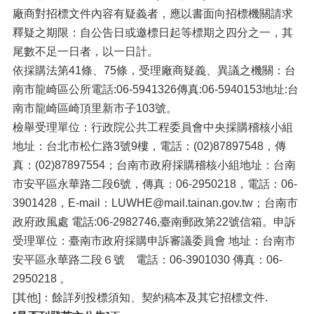
廠商對招標文件內容有疑義者，應以書面向招標機關請求
釋疑之期限：自公告日或邀標日起等標期之四分之一，其
尾數不足一日者，以一日計。
依採購法第41條、75條，受理廠商疑義、異議之機關：台
南市龍崎區公所電話:06-5941326傳真:06-5940153地址:台
南市龍崎區崎頂里新市子103號。
檢舉受理單位：行政院公共工程委員會中央採購稽核小組
地址：台北市松仁路3號9樓，電話：(02)87897548，傳
真：(02)87897554；台南市政府採購稽核小組地址：台南
市安平區永華路二段6號，傳真：06-2950218，電話：06-
3901428，E-mail：LUWHE@mail.tainan.gov.tw；台南市
政府政風處 電話:06-2982746,臺南郵政第22號信箱。申訴
受理單位：臺南市政府採購申訴審議委員會 地址：台南市
安平區永華路二段６號 電話：06-3901030 傳真：06-
2950218 。
[其他]：餘詳列投標須知、契約稿本及其它招標文件.