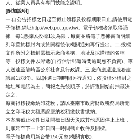
人、從業人員具有專門技能之證明。
[附加說明]
一.自公告招標之日起至截止領標及投標期限日止,請使用電
子領標,網址http://web.pcc.gov.tw/。電子領標者須取得憑
據，每1憑據以投標1次為限，廠商並將電子憑據書面明細
列印置於標封內或於開標後依機關通知再行提出。二.投標
文件所附之標封需標示廠商名稱、地址及採購標的名稱
等，投標文件以郵遞(自行估計郵遞時間逾期恕不負責)、專
人送達至龍崎區公所社會及行政課。三.廠商應遞送服務建
議書1式8份。四.評選日期時間另行通知，依投標外標封之
地址和電話為主，簡報之先後順序，於評選開始前抽籤決
定之。
廠商得標後繳納印花稅，請以臺南市政府財政稅務局所開
立之印花稅大額憑證應納稅額繳款書繳納。
本案若截止收件日及開標日因天災或其他原因停止上班，
則順延至下一上班日同一時間截止收件及開標。
電子領標費用新台幣150元整(機關實收).