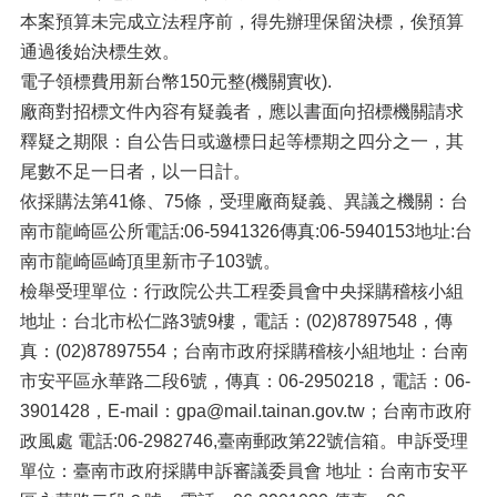
本案預算未完成立法程序前，得先辦理保留決標，俟預算
通過後始決標生效。
電子領標費用新台幣150元整(機關實收).
廠商對招標文件內容有疑義者，應以書面向招標機關請求
釋疑之期限：自公告日或邀標日起等標期之四分之一，其
尾數不足一日者，以一日計。
依採購法第41條、75條，受理廠商疑義、異議之機關：台
南市龍崎區公所電話:06-5941326傳真:06-5940153地址:台
南市龍崎區崎頂里新市子103號。
檢舉受理單位：行政院公共工程委員會中央採購稽核小組
地址：台北市松仁路3號9樓，電話：(02)87897548，傳
真：(02)87897554；台南市政府採購稽核小組地址：台南
市安平區永華路二段6號，傳真：06-2950218，電話：06-
3901428，E-mail：gpa@mail.tainan.gov.tw；台南市政府
政風處 電話:06-2982746,臺南郵政第22號信箱。申訴受理
單位：臺南市政府採購申訴審議委員會 地址：台南市安平