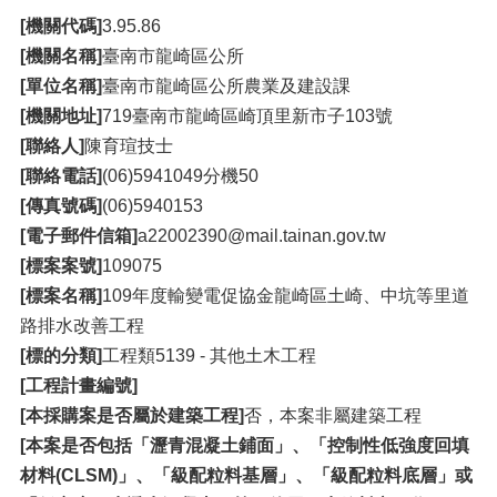
[機關代碼]
3.95.86
[機關名稱]
臺南市龍崎區公所
[單位名稱]
臺南市龍崎區公所農業及建設課
[機關地址]
719臺南市龍崎區崎頂里新市子103號
[聯絡人]
陳育瑄技士
[聯絡電話]
(06)5941049分機50
[傳真號碼]
(06)5940153
[電子郵件信箱]
a22002390@mail.tainan.gov.tw
[標案案號]
109075
[標案名稱]
109年度輸變電促協金龍崎區土崎、中坑等里道
路排水改善工程
[標的分類]
工程類5139 - 其他土木工程
[工程計畫編號]
[本採購案是否屬於建築工程]
否，本案非屬建築工程
[本案是否包括「瀝青混凝土鋪面」、「控制性低強度回填
材料(CLSM)」、「級配粒料基層」、「級配粒料底層」或