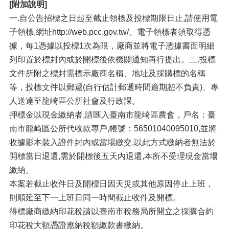
[附加說明]
一.自公告招標之日起至截止領標及投標期限日止,請使用電
子領標,網址http://web.pcc.gov.tw/。電子領標者須取得憑
據，每1憑據以投標1次為限，廠商並將電子憑據書面明細
列印置於標封內或於開標後依機關通知再行提出。二.投標
文件所附之標封需標示廠商名稱、地址及採購標的名稱
等，投標文件以郵遞(自行估計郵遞時間逾期恕不負責)、專
人送達至龍崎區公所社會及行政課。
押標金以現金繳納者,請匯入臺南市龍崎區農會，戶名：臺
南市龍崎區公所代收款專戶,帳號：56501040095010,並將
收據影本裝入證件封內或當場繳交,以此方式繳納者無法於
開標當日退還,需於開標後五天內退還,本所不受理現金當場
繳納。
本案若截止收件日及開標日因天災或其他原因停止上班，
則順延至下一上班日同一時間截止收件及開標。
得標廠商繳納印花稅請以臺南市稅務局所開立之採購合約
印花稅大額憑證應納稅額繳款書繳納。