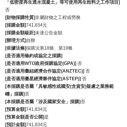
「低密度再生透水混凝土」等可使用再生粒料之工作項目]
否
[財物採購性質]
非屬財物之工程或勞務
[採購金額]
741,834元
[採購金額級距]
未達公告金額
[辦理方式]
自辦
[依據法條]
採購法第18條、第19條
[是否適用條約或協定之採購]
[是否適用WTO政府採購協定(GPA)]
否
[是否適用臺紐經濟合作協定(ANZTEC)]
否
[是否適用臺星經濟夥伴協定(ASTEP)]
否
[本採購是否屬「具敏感性或國安(含資安)疑慮之業務範
疇」採購]
否
[本採購是否屬「涉及國家安全」採購]
否
[預算金額]
741,834元
[預算金額是否公開]
是
[預計金額]
741,834元