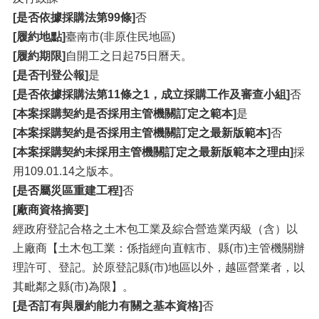
[是否依據採購法第99條]
否
[履約地點]
臺南市(非原住民地區)
[履約期限]
自開工之日起75日曆天。
[是否刊登公報]
是
[是否依據採購法第11條之1，成立採購工作及審查小組]
否
[本案採購契約是否採用主管機關訂定之範本]
是
[本案採購契約是否採用主管機關訂定之最新版範本]
否
[本案採購契約未採用主管機關訂定之最新版範本之理由]
採
用109.01.14之版本。
[是否屬災區重建工程]
否
[廠商資格摘要]
經政府登記合格之土木包工業及綜合營造業丙級（含）以
上廠商【土木包工業：係指經向直轄市、縣(市)主管機關辦
理許可、登記。於原登記縣(市)地區以外，越區營業者，以
其毗鄰之縣(市)為限】。
[是否訂有與履約能力有關之基本資格]
否