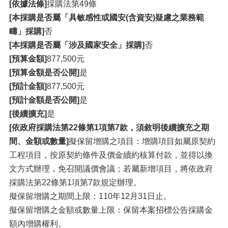
[依據法條]
採購法第49條
[本採購是否屬「具敏感性或國安(含資安)疑慮之業務範
疇」採購]
否
[本採購是否屬「涉及國家安全」採購]
否
[預算金額]
877,500元
[預算金額是否公開]
是
[預計金額]
877,500元
[預計金額是否公開]
是
[後續擴充]
是
[依政府採購法第22條第1項第7款，須敘明後續擴充之期
間、金額或數量]
擬保留增購之項目：增購項目如屬原契約
工程項目，按原契約條件及價金續約核算付款，並得以換
文方式辦理，免召開議價會議；若屬新增項目，將依政府
採購法第22條第1項第7款規定辦理。
擬保留增購之期間上限：110年12月31日止。
擬保留增購之金額或數量上限：保留本案招標公告採購金
額內增購權利。