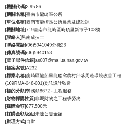
[機關代碼]
3.95.86
[機關名稱]
臺南市龍崎區公所
[單位名稱]
臺南市龍崎區公所農業及建設課
[機關地址]
719臺南市龍崎區崎頂里新市子103號
[聯絡人]
呂南成技士
[聯絡電話]
(06)5941049分機23
[傳真號碼]
(06)5940153
[電子郵件信箱]
as007@mail.tainan.gov.tw
[標案案號]
A232
[標案名稱]
龍崎區龍船里龍船窩農村部落周邊環境改善工程
(109RMA-048-001)委託設計監造
[標的分類]
勞務類8672 - 工程服務
[財物採購性質]
非屬財物之工程或勞務
[採購金額]
877,500元
[採購金額級距]
未達公告金額
[辦理方式]
自辦