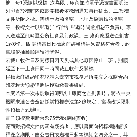
據，每1憑據以投標1次為限，廠商並將電子憑據書面明細
列印置於標封內或於開標後依機關通知再行提出。二.投標
文件所附之標封需標示廠商名稱、地址及採購標的名稱
等，投標文件以郵遞(自行估計郵遞時間逾期恕不負責)、專
人送達至龍崎區公所社會及行政課。三.廠商應遞送企劃書
1式6份。四.開標當日投標廠商經審標結果資格符合者，於
當場依抽籤順序進行簡報。
若截止收件日及開標日因天災或其他原因停止上班，則順
延至下一上班日同一時間截止收件及開標。
得標廠商繳納印花稅請以臺南市稅務局所開立之採購合約
印花稅大額憑證應納稅額繳款書繳納。
本案若第一次未能取得3家以上廠商之企劃書時，將依中央
機關未達公告金額採購招標辦法第3條規定，當場改採限制
性招標方式辦理。
電子領標費用新台幣75元整(機關實收).
廠商對招標文件內容有疑義者，應以書面向招標機關請求
釋疑之期限：自公告日或邀標日起等標期之四分之一，其