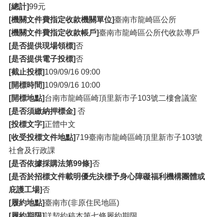
[總計]
99元
[機關文件費指定收款機關單位]
臺南市龍崎區公所
[機關文件費指定收款帳戶]
臺南市龍崎區公所代收款專戶
[是否提供現場領標]
否
[是否提供電子投標]
否
[截止投標]
109/09/16 09:00
[開標時間]
109/09/16 10:00
[開標地點]
台南市龍崎區崎頂里新市子103號二樓會議室
[是否須繳納押標金]
否
[投標文字]
正體中文
[收受投標文件地點]
719臺南市龍崎區崎頂里新市子103號
社會及行政課
[是否依據採購法第99條]
否
[是否於招標文件載明優先決標予身心障礙福利機構團體或
庇護工場]
否
[履約地點]
臺南市(非原住民地區)
[履約期限]
詳契約稿本第七條履約期限。