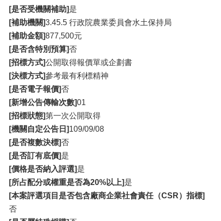
[是否受機關補助]
是
[補助機關]
3.45.5 行政院農業委員會水土保持局
[補助金額]
877,500元
[是否含特別預算]
否
[招標方式]
公開取得報價單或企劃書
[決標方式]
參考最有利標精神
[是否電子報價]
否
[新增公告傳輸次數]
01
[招標狀態]
第一次公開取得
[機關自定公告日]
109/09/08
[是否複數決標]
否
[是否訂有底價]
是
[價格是否納入評選]
是
[所占配分或權重是否為20%以上]
是
[本案評選項目是否包含廠商企業社會責任（CSR）指標]
否