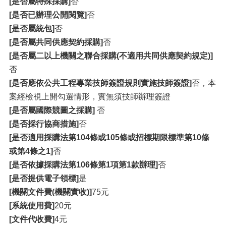
[是否屬特殊採購]
否
[是否已辦理公開閱覽]
否
[是否屬統包]
否
[是否屬共同供應契約採購]
否
[是否屬二以上機關之聯合採購(不適用共同供應契約規定)]
否
[是否應依公共工程專業技師簽證規則實施技師簽證]
否，本
案經檢視上開勾選情形，實無須技師辦理簽證
[是否屬國際競圖之採購]
否
[是否採行協商措施]
否
[是否適用採購法第104條或105條或招標期限標準第10條
或第4條之1]
否
[是否依據採購法第106條第1項第1款辦理]
否
[是否提供電子領標]
是
[機關文件費(機關實收)]
75元
[系統使用費]
20元
[文件代收費]
4元