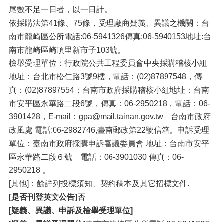
尾數不足一日者，以一日計。
依採購法第41條、75條，受理廠商疑義、異議之機關：台
南市龍崎區公所電話:06-5941326傳真:06-5940153地址:台
南市龍崎區崎頂里新市子103號。
檢舉受理單位：行政院公共工程委員會中央採購稽核小組
地址：台北市松仁路3號9樓，電話：(02)87897548，傳
真：(02)87897554；台南市政府採購稽核小組地址：台南
市安平區永華路二段6號，傳真：06-2950218，電話：06-
3901428，E-mail：gpa@mail.tainan.gov.tw；台南市政府
政風處 電話:06-2982746,臺南郵政第22號信箱。申訴受理
單位：臺南市政府採購申訴審議委員會 地址：台南市安平
區永華路二段６號 電話：06-3901030 傳真：06-
2950218 。
[其他]：餘詳列投標須知、契約稿本及其它招標文件.
[是否刊登英文公告]
否
[疑義、異議、申訴及檢舉受理單位]