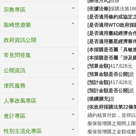
[辦理方式]
自辦
[依據法條]
採購法第18
宗教專區
[是否適用條約或協定之
龍崎悠遊樂
[是否適用WTO政府採購
[是否適用臺紐經濟合作協
政府資訊公開
[是否適用臺星經濟夥伴協
[本採購是否屬「具敏
常見問答集
[本採購是否屬「涉及
[預算金額]
417,628元
公開資訊
[預算金額是否公開]
是
[預計金額]
417,628元
便民服務
[預計金額是否公開]
是
[後續擴充]
是
人事政風專區
[依政府採購法第22
續約核算付款，並得以
會計專區
擬保留增購之期間上限
性別主流化專區
擬保留增購之金額或數