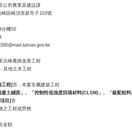
區公所農業及建設課
龍崎區崎頂里新市子103號
49分機50
3
390@mail.tainan.gov.tw
里尖峰農路改善工程
 - 其他土木工程
工程]
否，本案非屬建築工程
混凝土鋪面」、「控制性低強度回填材料(CLSM)」、「級配
項目]
否
物之工程或勞務
告金額