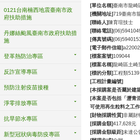
[單位名稱]
臺南市龍崎
0121台南楠西地震臺南市政
[機關地址]
719臺南市
府扶助措施
[聯絡人]
陳育瑄技士
[聯絡電話]
(06)59410
丹娜絲颱風臺南市政府扶助措
[傳真號碼]
(06)594015
施
[電子郵件信箱]
a22002
登革熱防治專區
[標案案號]
109044
[標案名稱]
龍崎區土崎
反詐宣導專區
[標的分類]
工程類5139
[工程計畫編號]
預防注射疫苗接種
[本採購案是否屬於建築
[本案是否包括「瀝青
淨零排放專區
可使用再生粒料之工作
[財物採購性質]
非屬財
抗旱節水專區
[採購金額]
417,628元
[採購金額級距]
未達公
新型冠狀病毒防疫專區