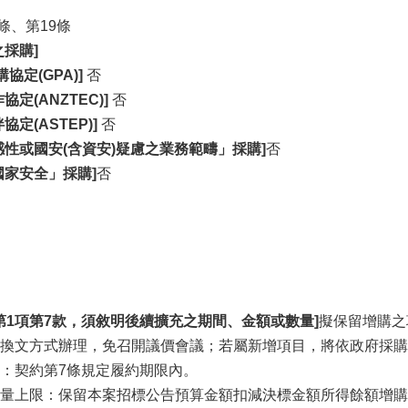
條、第19條
採購]
協定(GPA)]
否
定(ANZTEC)]
否
定(ASTEP)]
否
感性或國安(含資安)疑慮之業務範疇」採購]
否
國家安全」採購]
否
條第1項第7款，須敘明後續擴充之期間、金額或數量]
擬保留增購之
換文方式辦理，免召開議價會議；若屬新增項目，將依政府採購法
：契約第7條規定履約期限內。
量上限：保留本案招標公告預算金額扣減決標金額所得餘額增購