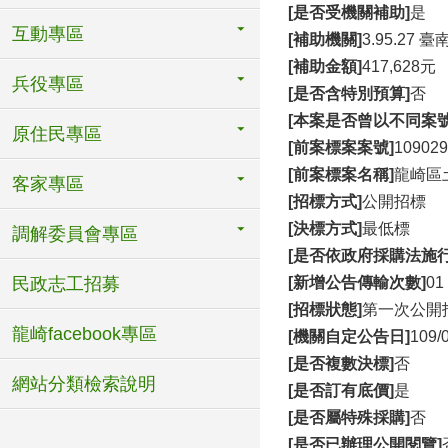
[是否受機關補助]
是
互動專區
[補助機關]
3.95.27
[補助金額]
417,628元
兵役專區
[是否含特別預算]
否
[本案是否曾以不同案
原住民專區
[前案標案案號]
109029
[前案標案名稱]
龍崎區
客家專區
[招標方式]
公開招標
[決標方式]
最低標
調解委員會專區
[是否依政府採購法施行
民政志工招募
[新增公告傳輸次數]
01
[招標狀態]
第一次公開
龍崎facebook專區
[機關自定公告日]
109/
[是否複數決標]
否
網站分類檢索說明
[是否訂有底價]
是
[是否屬特殊採購]
否
[是否已辦理公開閱覽]