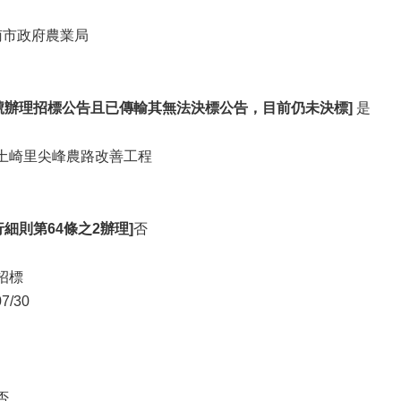
 臺南市政府農業局
號辦理招標公告且已傳輸其無法決標公告，目前仍未決標]
是
土崎里尖峰農路改善工程
細則第64條之2辦理]
否
招標
07/30
否