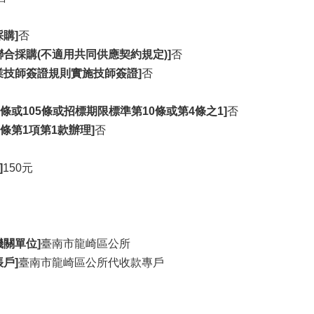
購]
否
合採購(不適用共同供應契約規定)]
否
業技師簽證規則實施技師簽證]
否
4條或105條或招標期限標準第10條或第4條之1]
否
6條第1項第1款辦理]
否
]
150元
關單位]
臺南市龍崎區公所
戶]
臺南市龍崎區公所代收款專戶