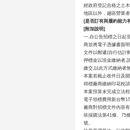
經政府登記合格之土木
地區以外，越區營業者
[是否訂有與履約能力
[附加說明]
一.自公告招標之日起至截
商並將電子憑據書面明
文件以郵遞(自行估計
押標金以現金繳納者,請
繳交,以此方式繳納者
本案若截止收件日及開
得標廠商繳納印花稅請
本案預算未完成立法程
電子領標費用新台幣15
廠商對招標文件內容有
依採購法第41條、75條
號。