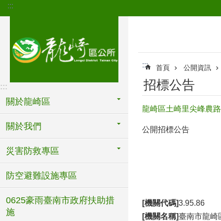
:::
跳到主要內容區塊
:::
首頁
公開資訊
招標公告
:::
關於龍崎區
龍崎區土崎里尖峰農路
關於我們
公開招標公告
災害防救專區
防空避難設施專區
0625豪雨臺南市政府扶助措
[機關代碼]
3.95.86
施
[機關名稱]
臺南市龍崎