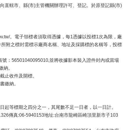
直轄市、縣(市)主管機關辦理許可、登記。於原登記縣(市)
.gov.tw/。電子領標者須取得憑據，每1憑據以投標1次為限，廠
件所附之標封需標示廠商名稱、地址及採購標的名稱等，投標
6501040095010,並將收據影本裝入證件封內或當場
繳納。
截止收件及開標。
書繳納。
日起等標期之四分之一，其尾數不足一日者，以一日計。
6傳真:06-5940153地址:台南市龍崎區崎頂里新市子103