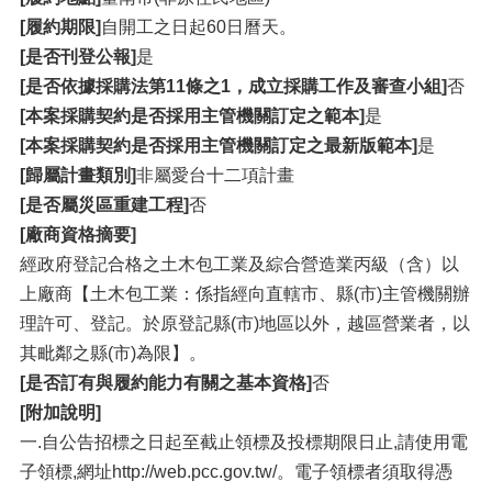
[履約期限]
自開工之日起60日曆天。
[是否刊登公報]
是
[是否依據採購法第11條之1，成立採購工作及審查小組]
否
[本案採購契約是否採用主管機關訂定之範本]
是
[本案採購契約是否採用主管機關訂定之最新版範本]
是
[歸屬計畫類別]
非屬愛台十二項計畫
[是否屬災區重建工程]
否
[廠商資格摘要]
經政府登記合格之土木包工業及綜合營造業丙級（含）以
上廠商【土木包工業：係指經向直轄市、縣(市)主管機關辦
理許可、登記。於原登記縣(市)地區以外，越區營業者，以
其毗鄰之縣(市)為限】。
[是否訂有與履約能力有關之基本資格]
否
[附加說明]
一.自公告招標之日起至截止領標及投標期限日止,請使用電
子領標,網址http://web.pcc.gov.tw/。電子領標者須取得憑