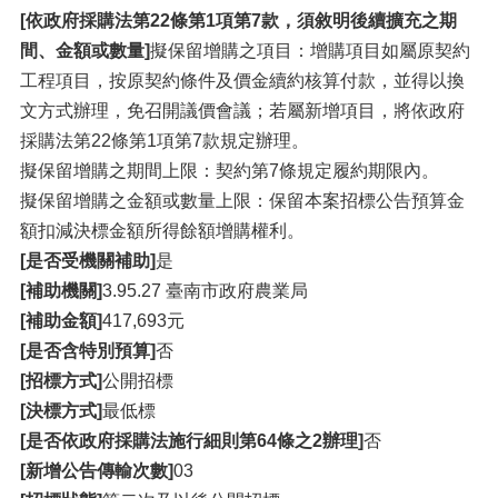
[依政府採購法第22條第1項第7款，須敘明後續擴充之期
間、金額或數量]
擬保留增購之項目：增購項目如屬原契約
工程項目，按原契約條件及價金續約核算付款，並得以換
文方式辦理，免召開議價會議；若屬新增項目，將依政府
採購法第22條第1項第7款規定辦理。
擬保留增購之期間上限：契約第7條規定履約期限內。
擬保留增購之金額或數量上限：保留本案招標公告預算金
額扣減決標金額所得餘額增購權利。
[是否受機關補助]
是
[補助機關]
3.95.27 臺南市政府農業局
[補助金額]
417,693元
[是否含特別預算]
否
[招標方式]
公開招標
[決標方式]
最低標
[是否依政府採購法施行細則第64條之2辦理]
否
[新增公告傳輸次數]
03