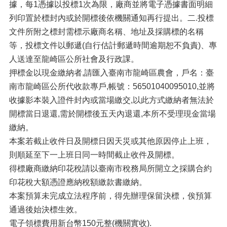
據，每1憑據以投標1次為限，廠商並將電子憑據書面明細
列印置於標封內或於開標後依機關通知再行提出。二.投標
文件所附之標封需標示廠商名稱、地址及採購標的名稱
等，投標文件以郵遞(自行估計郵遞時間逾期恕不負責)、專
人送達至龍崎區公所社會及行政課。
押標金以現金繳納者,請匯入臺南市龍崎區農會，戶名：臺
南市龍崎區公所代收款專戶,帳號：56501040095010,並將
收據影本裝入證件封內或當場繳交,以此方式繳納者無法於
開標當日退還,需於開標後五天內退還,本所不受理現金當場
繳納。
本案若截止收件日及開標日因天災或其他原因停止上班，
則順延至下一上班日同一時間截止收件及開標。
得標廠商繳納印花稅請以臺南市稅務局所開立之採購合約
印花稅大額憑證應納稅額繳款書繳納。
本案預算未完成立法程序前，得先辦理保留決標，俟預算
通過後始決標生效。
電子領標費用新台幣150元整(機關實收).