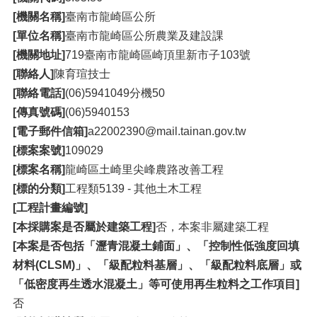
[機關名稱]
臺南市龍崎區公所
[單位名稱]
臺南市龍崎區公所農業及建設課
[機關地址]
719臺南市龍崎區崎頂里新市子103號
[聯絡人]
陳育瑄技士
[聯絡電話]
(06)5941049分機50
[傳真號碼]
(06)5940153
[電子郵件信箱]
a22002390@mail.tainan.gov.tw
[標案案號]
109029
[標案名稱]
龍崎區土崎里尖峰農路改善工程
[標的分類]
工程類5139 - 其他土木工程
[工程計畫編號]
[本採購案是否屬於建築工程]
否，本案非屬建築工程
[本案是否包括「瀝青混凝土鋪面」、「控制性低強度回填
材料(CLSM)」、「級配粒料基層」、「級配粒料底層」或
「低密度再生透水混凝土」等可使用再生粒料之工作項目]
否