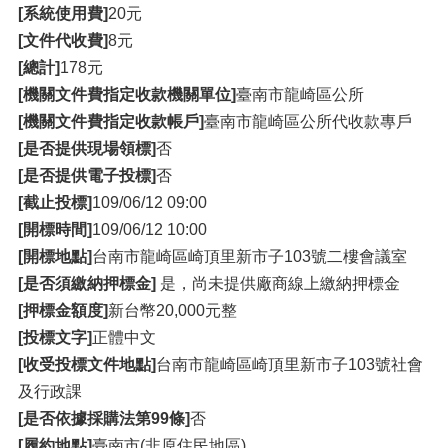
[系統使用費]
20元
[文件代收費]
8元
[總計]
178元
[機關文件費指定收款機關單位]
臺南市龍崎區公所
[機關文件費指定收款帳戶]
臺南市龍崎區公所代收款專戶
[是否提供現場領標]
否
[是否提供電子投標]
否
[截止投標]
109/06/12 09:00
[開標時間]
109/06/12 10:00
[開標地點]
台南市龍崎區崎頂里新市子103號二樓會議室
[是否須繳納押標金]
是，尚未提供廠商線上繳納押標金
[押標金額度]
新台幣20,000元整
[投標文字]
正體中文
[收受投標文件地點]
台南市龍崎區崎頂里新市子103號社會
及行政課
[是否依據採購法第99條]
否
[履約地點]
臺南市(非原住民地區)