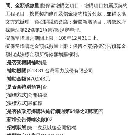
間、金額或數量]
擬保留增購之項目：增購項目如屬原契約
工程項目，按原契約條件及價金續約核算付款，並得以換
文方式辦理，免召開議價會議；若屬新增項目，將依政府
採購法第22條第1項第7款規定辦理。
擬保留增購之期間上限：108年12月31日止。
擬保留增購之金額或數量上限：保留本案招標公告預算金
額扣減決標金額所得餘額增購權利。
[是否受機關補助]
是
[補助機關]
3.13.31 台灣電力股份有限公司
[補助金額]
470,243元
[是否含特別預算]
否
[招標方式]
公開招標
[決標方式]
最低標
[是否依政府採購法施行細則第64條之2辦理]
否
[新增公告傳輸次數]
02
[招標狀態]
第二次及以後公開招標