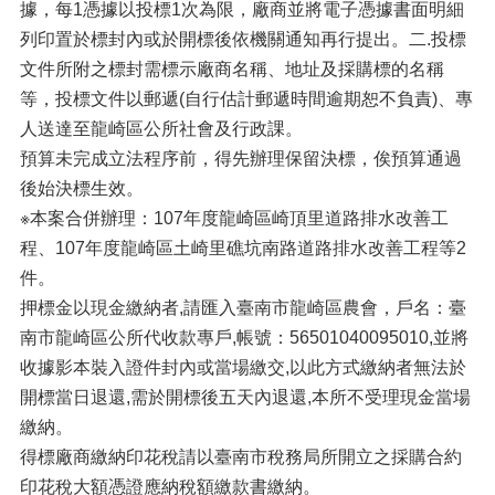
據，每1憑據以投標1次為限，廠商並將電子憑據書面明細
列印置於標封內或於開標後依機關通知再行提出。二.投標
文件所附之標封需標示廠商名稱、地址及採購標的名稱
等，投標文件以郵遞(自行估計郵遞時間逾期恕不負責)、專
人送達至龍崎區公所社會及行政課。
預算未完成立法程序前，得先辦理保留決標，俟預算通過
後始決標生效。
※本案合併辦理：107年度龍崎區崎頂里道路排水改善工
程、107年度龍崎區土崎里礁坑南路道路排水改善工程等2
件。
押標金以現金繳納者,請匯入臺南市龍崎區農會，戶名：臺
南市龍崎區公所代收款專戶,帳號：56501040095010,並將
收據影本裝入證件封內或當場繳交,以此方式繳納者無法於
開標當日退還,需於開標後五天內退還,本所不受理現金當場
繳納。
得標廠商繳納印花稅請以臺南市稅務局所開立之採購合約
印花稅大額憑證應納稅額繳款書繳納。