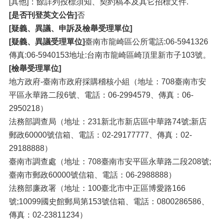
[其他]：餘詳列投標須知、契約稿本及其它招標文件.
[是否刊登英文公告]
否
[疑義、異議、申訴及檢舉受理單位]
[疑義、異議受理單位]
臺南市龍崎區公所電話:06-5941326
傳真:06-5940153地址:台南市龍崎區崎頂里新市子103號。
[檢舉受理單位]
地方政府-臺南市政府採購稽核小組（地址：708臺南市安
平區永華路二段6號、電話：06-2994579、傳真：06-
2950218）
法務部調查局（地址：231新北市新店區中華路74號;新店
郵政60000號信箱、電話：02-29177777、傳真：02-
29188888）
臺南市調查處（地址：708臺南市安平區永華路二段208號;
臺南市郵政60000號信箱、電話：06-2988888）
法務部廉政署（地址：100臺北市中正區博愛路166
號;10099國史館郵局第153號信箱、電話：0800286586、
傳真：02-23811234）