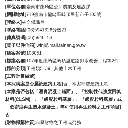
[單位名稱]
臺南市龍崎區公所農業及建設課
[機關地址]
719臺南市龍崎區崎頂里新市子103號
[聯絡人]
林文傑課長
[聯絡電話]
(06)5941326分機21
[傳真號碼]
(06)5940153
[電子郵件信箱]
lwinj@mail.tainan.gov.tw
[標案案號]
108051
[標案名稱]
107年度龍崎區崎頂里道路排水改善工程等2件
[標的分類]
工程類5139 - 其他土木工程
[工程計畫編號]
[本採購案是否屬於建築工程]
否，本案非屬建築工程
[本案是否包括「瀝青混凝土鋪面」、「控制性低強度回填
材料(CLSM)」、「級配粒料基層」、「級配粒料底層」或
「低密度再生透水混凝土」等可使用再生粒料之工作項目]
否
[財物採購性質]
非屬財物之工程或勞務