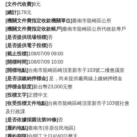
[文件代收費]
8元
[總計]
178元
[機關文件費指定收款機關單位]
臺南市龍崎區公所
[機關文件費指定收款帳戶]
臺南市龍崎區公所代收款專戶
[是否提供現場領標]
否
[是否提供電子投標]
否
[截止投標]
108/07/09 09:00
[開標時間]
108/07/09 10:00
[開標地點]
台南市龍崎區崎頂里新市子103號二樓會議室
[是否須繳納押標金]
是，尚未提供廠商線上繳納押標金
[押標金額度]
新台幣23,000元整
[投標文字]
正體中文
[收受投標文件地點]
台南市龍崎區崎頂里新市子103號社會
及行政課
[是否依據採購法第99條]
否
[履約地點]
臺南市(非原住民地區)
[履約期限]
自開工之日起60日曆天。