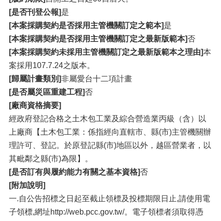
[是否刊登公報]
是
[本案採購契約是否採用主管機關訂定之範本]
是
[本案採購契約是否採用主管機關訂定之最新版範本]
否
[本案採購契約未採用主管機關訂定之最新版範本之理由]
本
案採用107.7.24之版本。
[歸屬計畫類別]
非屬愛台十二項計畫
[是否屬災區重建工程]
否
[廠商資格摘要]
經政府登記合格之土木包工業及綜合營造業丙級（含）以
上廠商【土木包工業：係指經向直轄市、縣(市)主管機關辦
理許可、登記。於原登記縣(市)地區以外，越區營業者，以
其毗鄰之縣(市)為限】。
[是否訂有與履約能力有關之基本資格]
否
[附加說明]
一.自公告招標之日起至截止領標及投標期限日止,請使用電
子領標,網址http://web.pcc.gov.tw/。電子領標者須取得憑