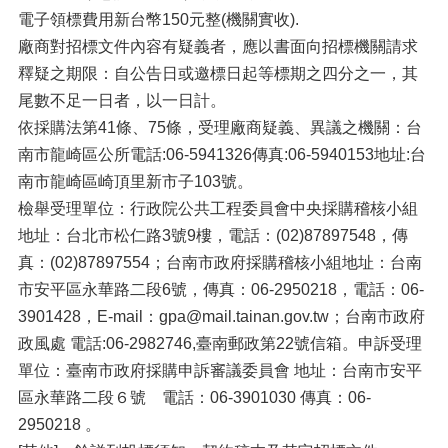
電子領標費用新台幣150元整(機關實收).
廠商對招標文件內容有疑義者，應以書面向招標機關請求
釋疑之期限：自公告日或邀標日起等標期之四分之一，其
尾數不足一日者，以一日計。
依採購法第41條、75條，受理廠商疑義、異議之機關：台
南市龍崎區公所電話:06-5941326傳真:06-5940153地址:台
南市龍崎區崎頂里新市子103號。
檢舉受理單位：行政院公共工程委員會中央採購稽核小組
地址：台北市松仁路3號9樓，電話：(02)87897548，傳
真：(02)87897554；台南市政府採購稽核小組地址：台南
市安平區永華路二段6號，傳真：06-2950218，電話：06-
3901428，E-mail：gpa@mail.tainan.gov.tw；台南市政府
政風處 電話:06-2982746,臺南郵政第22號信箱。申訴受理
單位：臺南市政府採購申訴審議委員會 地址：台南市安平
區永華路二段６號 電話：06-3901030 傳真：06-
2950218 。