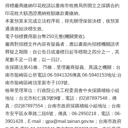
得標廠商繳納印花稅請以臺南市稅務局所開立之採購合約
印花稅大額憑證應納稅額繳款書繳納。
本案預算未完成立法程序前，得先辦理保留決標，俟預算
通過後始決標生效。
電子領標費用新台幣250元整(機關實收).
廠商對招標文件內容有疑義者，應以書面向招標機關請求
釋疑之期限：自公告日或邀標日起等標期之四分之一，其
尾數不足一日者，以一日計。
依採購法第41條、75條，受理廠商疑義、異議之機關：台
南市龍崎區公所電話:06-5941326傳真:06-5940153地址:台
南市龍崎區崎頂里新市子103號。
檢舉受理單位：行政院公共工程委員會中央採購稽核小組
地址：台北市松仁路3號9樓，電話：(02)87897548，傳
真：(02)87897554；台南市政府採購稽核小組地址：台南
市安平區永華路二段6號，傳真：06-2950218，電話：06-
3901428，E-mail：gpa@mail.tainan.gov.tw；台南市政府