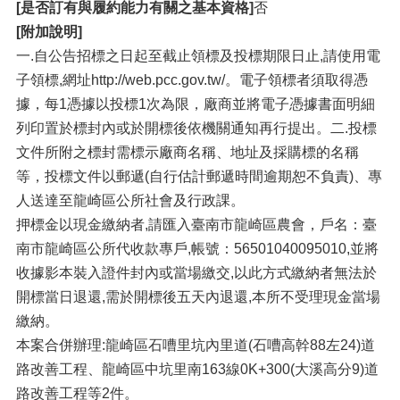
[是否訂有與履約能力有關之基本資格]
否
[附加說明]
一.自公告招標之日起至截止領標及投標期限日止,請使用電
子領標,網址http://web.pcc.gov.tw/。電子領標者須取得憑
據，每1憑據以投標1次為限，廠商並將電子憑據書面明細
列印置於標封內或於開標後依機關通知再行提出。二.投標
文件所附之標封需標示廠商名稱、地址及採購標的名稱
等，投標文件以郵遞(自行估計郵遞時間逾期恕不負責)、專
人送達至龍崎區公所社會及行政課。
押標金以現金繳納者,請匯入臺南市龍崎區農會，戶名：臺
南市龍崎區公所代收款專戶,帳號：56501040095010,並將
收據影本裝入證件封內或當場繳交,以此方式繳納者無法於
開標當日退還,需於開標後五天內退還,本所不受理現金當場
繳納。
本案合併辦理:龍崎區石嘈里坑內里道(石嘈高幹88左24)道
路改善工程、龍崎區中坑里南163線0K+300(大溪高分9)道
路改善工程等2件。