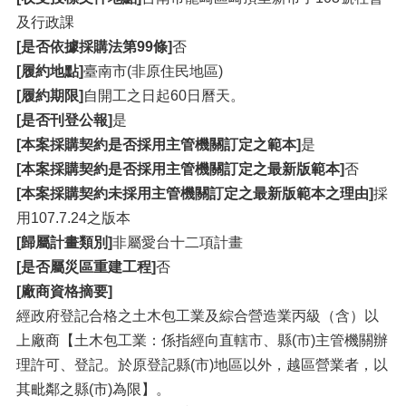
及行政課
[是否依據採購法第99條]
否
[履約地點]
臺南市(非原住民地區)
[履約期限]
自開工之日起60日曆天。
[是否刊登公報]
是
[本案採購契約是否採用主管機關訂定之範本]
是
[本案採購契約是否採用主管機關訂定之最新版範本]
否
[本案採購契約未採用主管機關訂定之最新版範本之理由]
採
用107.7.24之版本
[歸屬計畫類別]
非屬愛台十二項計畫
[是否屬災區重建工程]
否
[廠商資格摘要]
經政府登記合格之土木包工業及綜合營造業丙級（含）以
上廠商【土木包工業：係指經向直轄市、縣(市)主管機關辦
理許可、登記。於原登記縣(市)地區以外，越區營業者，以
其毗鄰之縣(市)為限】。