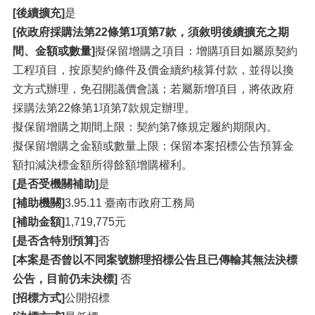
[後續擴充]
是
[依政府採購法第22條第1項第7款，須敘明後續擴充之期
間、金額或數量]
擬保留增購之項目：增購項目如屬原契約
工程項目，按原契約條件及價金續約核算付款，並得以換
文方式辦理，免召開議價會議；若屬新增項目，將依政府
採購法第22條第1項第7款規定辦理。
擬保留增購之期間上限：契約第7條規定履約期限內。
擬保留增購之金額或數量上限：保留本案招標公告預算金
額扣減決標金額所得餘額增購權利。
[是否受機關補助]
是
[補助機關]
3.95.11 臺南市政府工務局
[補助金額]
1,719,775元
[是否含特別預算]
否
[本案是否曾以不同案號辦理招標公告且已傳輸其無法決標
公告，目前仍未決標]
否
[招標方式]
公開招標