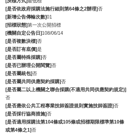
[決標方式]
最低標
[是否依政府採購法施行細則第64條之2辦理]
否
[新增公告傳輸次數]
01
[招標狀態]
第一次公開招標
[機關自定公告日]
108/06/14
[是否複數決標]
否
[是否訂有底價]
是
[是否屬特殊採購]
否
[是否已辦理公開閱覽]
否
[是否屬統包]
否
[是否屬共同供應契約採購]
否
[是否屬二以上機關之聯合採購(不適用共同供應契約規定)]
否
[是否應依公共工程專業技師簽證規則實施技師簽證]
否
[是否採行協商措施]
否
[是否適用採購法第104條或105條或招標期限標準第10條
或第4條之1]
否