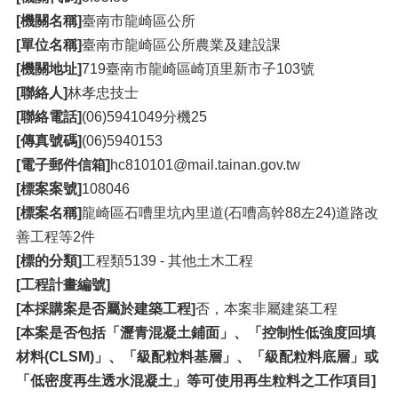
[機關名稱]
臺南市龍崎區公所
[單位名稱]
臺南市龍崎區公所農業及建設課
[機關地址]
719臺南市龍崎區崎頂里新市子103號
[聯絡人]
林孝忠技士
[聯絡電話]
(06)5941049分機25
[傳真號碼]
(06)5940153
[電子郵件信箱]
hc810101@mail.tainan.gov.tw
[標案案號]
108046
[標案名稱]
龍崎區石嘈里坑內里道(石嘈高幹88左24)道路改
善工程等2件
[標的分類]
工程類5139 - 其他土木工程
[工程計畫編號]
[本採購案是否屬於建築工程]
否，本案非屬建築工程
[本案是否包括「瀝青混凝土鋪面」、「控制性低強度回填
材料(CLSM)」、「級配粒料基層」、「級配粒料底層」或
「低密度再生透水混凝土」等可使用再生粒料之工作項目]