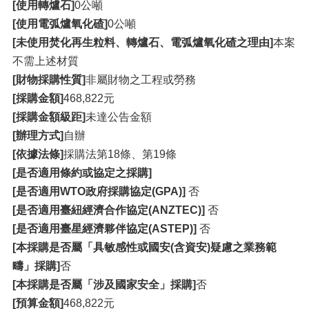
[使用轉爐石]
0公噸
[使用電弧爐氧化碴]
0公噸
[未使用焚化再生粒料、轉爐石、電弧爐氧化碴之理由]
本案
不需上述材質
[財物採購性質]
非屬財物之工程或勞務
[採購金額]
468,822元
[採購金額級距]
未達公告金額
[辦理方式]
自辦
[依據法條]
採購法第18條、第19條
[是否適用條約或協定之採購]
[是否適用WTO政府採購協定(GPA)]
否
[是否適用臺紐經濟合作協定(ANZTEC)]
否
[是否適用臺星經濟夥伴協定(ASTEP)]
否
[本採購是否屬「具敏感性或國安(含資安)疑慮之業務範
疇」採購]
否
[本採購是否屬「涉及國家安全」採購]
否
[預算金額]
468,822元