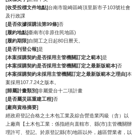
[收受投標文件地點]
台南市龍崎區崎頂里新市子103號社會
及行政課
[是否依據採購法第99條]
否
[履約地點]
臺南市(非原住民地區)
[履約期限]
自開工之日起80日曆天。
[是否刊登公報]
是
[本案採購契約是否採用主管機關訂定之範本]
是
[本案採購契約是否採用主管機關訂定之最新版範本]
否
[本案採購契約未採用主管機關訂定之最新版範本之理由]
本
案採用107.7.24之版本。
[歸屬計畫類別]
非屬愛台十二項計畫
[是否屬災區重建工程]
否
[廠商資格摘要]
經政府登記合格之土木包工業及綜合營造業丙級（含）以
上廠商【土木包工業：係指經向直轄市、縣(市)主管機關辦
理許可、登記。於原登記縣(市)地區以外，越區營業者，以