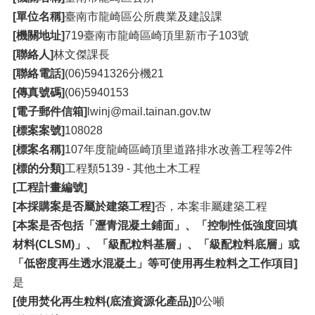
[單位名稱]
臺南市龍崎區公所農業及建設課
[機關地址]
719臺南市龍崎區崎頂里新市子103號
[聯絡人]
林文傑課長
[聯絡電話]
(06)5941326分機21
[傳真號碼]
(06)5940153
[電子郵件信箱]
lwinj@mail.tainan.gov.tw
[標案案號]
108028
[標案名稱]
107年度龍崎區崎頂里道路排水改善工程等2件
[標的分類]
工程類5139 - 其他土木工程
[工程計畫編號]
[本採購案是否屬於建築工程]
否，本案非屬建築工程
[本案是否包括「瀝青混凝土鋪面」、「控制性低強度回填
材料(CLSM)」、「級配粒料基層」、「級配粒料底層」或
「低密度再生透水混凝土」等可使用再生粒料之工作項目]
是
[使用焚化再生粒料(底渣資源化產品)]
0公噸