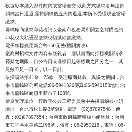
收據影本裝入證件封內或當場繳交,以此方式繳納者無法於
開標當日退還,需於開標後五天內退還,本所不受理現金當場
繳納。
得標廠商繳納印花稅請以臺南市稅務局所開立之採購合約
印花稅大額憑證應納稅額繳款書繳納。
電子領標費用新台幣150元整(機關實收).
廠商對招標文件內容有疑義者，應以書面向招標機關請求
釋疑之期限：自公告日或邀標日起等標期之四分之一，其
尾數不足一日者，以一日計。
依採購法第41條、75條，受理廠商疑義、異議之機關：台
南市龍崎區公所電話:06-5941326傳真:06-5940153地址:台
南市龍崎區崎頂里新市子103號。
檢舉受理單位：行政院公共工程委員會中央採購稽核小組
地址：台北市松仁路3號9樓，電話：(02)87897548，傳
真：(02)87897554；台南市政府採購稽核小組地址：台南
市安平區永華路二段6號，傳真：06-2950218，電話：06-