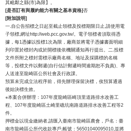
其毗鄰之縣(市)為限】。
[是否訂有與履約能力有關之基本資格]
否
[附加說明]
一.自公告招標之日起至截止領標及投標期限日止,請使用電
子領標,網址http://web.pcc.gov.tw/。電子領標者須取得憑
據，每1憑據以投標1次為限，廠商並將電子憑據書面明細
列印置於標封內或於開標後依機關通知再行提出。二.投標
文件所附之標封需標示廠商名稱、地址及採購標的名稱
等，投標文件以郵遞(自行估計郵遞時間逾期恕不負責)、專
人送達至龍崎區公所社會及行政課。
預算未完成立法程序前，得先辦理保留決標，俟預算通過
後始決標生效。
※本案合併辦理：107年度龍崎區崎頂里道路排水改善工
程、107年度龍崎區土崎里礁坑南路道路排水改善工程等2
件。
押標金以現金繳納者,請匯入臺南市龍崎區農會，戶名：臺
南市龍崎區公所代收款專戶,帳號：56501040095010,並將