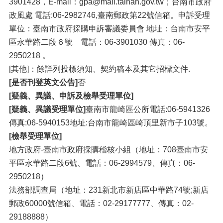
3901428，E-mail：gpa@mail.tainan.gov.tw；台南市政府
政風處 電話:06-2982746,臺南郵政第22號信箱。申訴受理
單位：臺南市政府採購申訴審議委員會 地址：台南市安平
區永華路二段６號 電話：06-3901030 傳真：06-
2950218 。
[其他]：餘詳列投標須知、契約稿本及其它招標文件.
[是否刊登英文公告]
否
[疑義、異議、申訴及檢舉受理單位]
[疑義、異議受理單位]
臺南市龍崎區公所電話:06-5941326
傳真:06-5940153地址:台南市龍崎區崎頂里新市子103號。
[檢舉受理單位]
地方政府-臺南市政府採購稽核小組（地址：708臺南市安
平區永華路二段6號、電話：06-2994579、傳真：06-
2950218）
法務部調查局（地址：231新北市新店區中華路74號;新店
郵政60000號信箱、電話：02-29177777、傳真：02-
29188888）