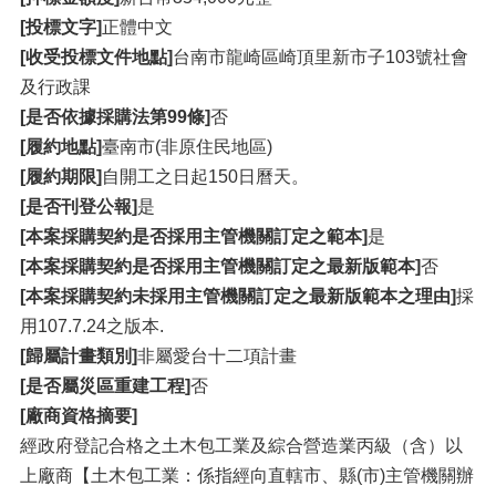
[投標文字]
正體中文
[收受投標文件地點]
台南市龍崎區崎頂里新市子103號社會
及行政課
[是否依據採購法第99條]
否
[履約地點]
臺南市(非原住民地區)
[履約期限]
自開工之日起150日曆天。
[是否刊登公報]
是
[本案採購契約是否採用主管機關訂定之範本]
是
[本案採購契約是否採用主管機關訂定之最新版範本]
否
[本案採購契約未採用主管機關訂定之最新版範本之理由]
採
用107.7.24之版本.
[歸屬計畫類別]
非屬愛台十二項計畫
[是否屬災區重建工程]
否
[廠商資格摘要]
經政府登記合格之土木包工業及綜合營造業丙級（含）以
上廠商【土木包工業：係指經向直轄市、縣(市)主管機關辦