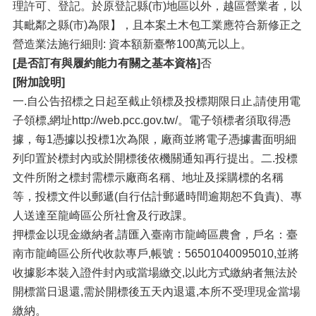
理許可、登記。於原登記縣(市)地區以外，越區營業者，以
其毗鄰之縣(市)為限】，且本案土木包工業應符合新修正之
營造業法施行細則: 資本額新臺幣100萬元以上。
[是否訂有與履約能力有關之基本資格]
否
[附加說明]
一.自公告招標之日起至截止領標及投標期限日止,請使用電
子領標,網址http://web.pcc.gov.tw/。電子領標者須取得憑
據，每1憑據以投標1次為限，廠商並將電子憑據書面明細
列印置於標封內或於開標後依機關通知再行提出。二.投標
文件所附之標封需標示廠商名稱、地址及採購標的名稱
等，投標文件以郵遞(自行估計郵遞時間逾期恕不負責)、專
人送達至龍崎區公所社會及行政課。
押標金以現金繳納者,請匯入臺南市龍崎區農會，戶名：臺
南市龍崎區公所代收款專戶,帳號：56501040095010,並將
收據影本裝入證件封內或當場繳交,以此方式繳納者無法於
開標當日退還,需於開標後五天內退還,本所不受理現金當場
繳納。