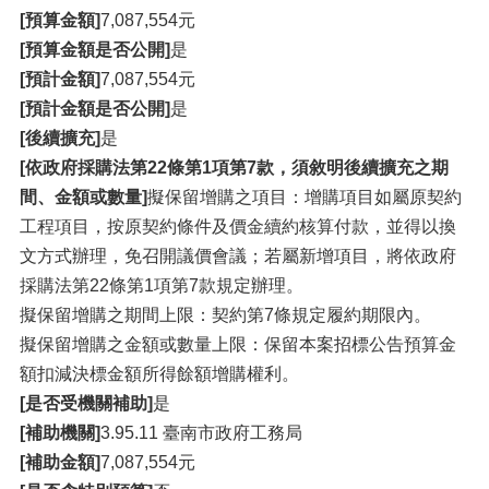
[預算金額]
7,087,554元
[預算金額是否公開]
是
[預計金額]
7,087,554元
[預計金額是否公開]
是
[後續擴充]
是
[依政府採購法第22條第1項第7款，須敘明後續擴充之期
間、金額或數量]
擬保留增購之項目：增購項目如屬原契約
工程項目，按原契約條件及價金續約核算付款，並得以換
文方式辦理，免召開議價會議；若屬新增項目，將依政府
採購法第22條第1項第7款規定辦理。
擬保留增購之期間上限：契約第7條規定履約期限內。
擬保留增購之金額或數量上限：保留本案招標公告預算金
額扣減決標金額所得餘額增購權利。
[是否受機關補助]
是
[補助機關]
3.95.11 臺南市政府工務局
[補助金額]
7,087,554元