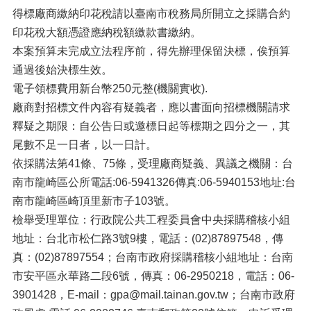
得標廠商繳納印花稅請以臺南市稅務局所開立之採購合約
印花稅大額憑證應納稅額繳款書繳納。
本案預算未完成立法程序前，得先辦理保留決標，俟預算
通過後始決標生效。
電子領標費用新台幣250元整(機關實收).
廠商對招標文件內容有疑義者，應以書面向招標機關請求
釋疑之期限：自公告日或邀標日起等標期之四分之一，其
尾數不足一日者，以一日計。
依採購法第41條、75條，受理廠商疑義、異議之機關：台
南市龍崎區公所電話:06-5941326傳真:06-5940153地址:台
南市龍崎區崎頂里新市子103號。
檢舉受理單位：行政院公共工程委員會中央採購稽核小組
地址：台北市松仁路3號9樓，電話：(02)87897548，傳
真：(02)87897554；台南市政府採購稽核小組地址：台南
市安平區永華路二段6號，傳真：06-2950218，電話：06-
3901428，E-mail：gpa@mail.tainan.gov.tw；台南市政府