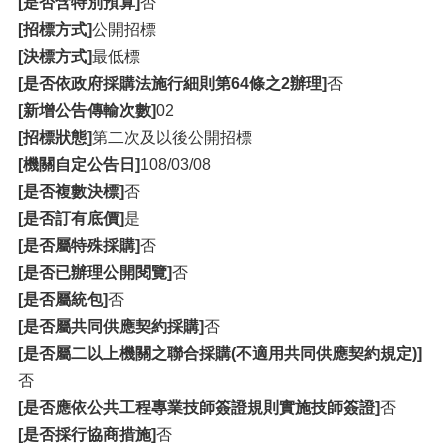
[是否含特別預算]
否
[招標方式]
公開招標
[決標方式]
最低標
[是否依政府採購法施行細則第64條之2辦理]
否
[新增公告傳輸次數]
02
[招標狀態]
第二次及以後公開招標
[機關自定公告日]
108/03/08
[是否複數決標]
否
[是否訂有底價]
是
[是否屬特殊採購]
否
[是否已辦理公開閱覽]
否
[是否屬統包]
否
[是否屬共同供應契約採購]
否
[是否屬二以上機關之聯合採購(不適用共同供應契約規定)]
否
[是否應依公共工程專業技師簽證規則實施技師簽證]
否
[是否採行協商措施]
否