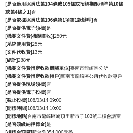
[是否適用採購法第104條或105條或招標期限標準第10條
或第4條之1]
否
[是否依據採購法第106條第1項第1款辦理]
否
[是否提供電子領標]
是
[機關文件費(機關實收)]
250元
[系統使用費]
25元
[文件代收費]
13元
[總計]
288元
[機關文件費指定收款機關單位]
臺南市龍崎區公所
[機關文件費指定收款帳戶]
臺南市龍崎區公所代收款專戶
[是否提供現場領標]
否
[是否提供電子投標]
否
[截止投標]
108/03/14 09:00
[開標時間]
108/03/14 10:00
[開標地點]
台南市龍崎區崎頂里新市子103號二樓會議室
[是否須繳納押標金]
是
[押標金額度]
新台幣354,000元整