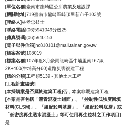
[單位名稱]
臺南市龍崎區公所農業及建設課
[機關地址]
719臺南市龍崎區崎頂里新市子103號
[聯絡人]
林孝忠技士
[聯絡電話]
(06)5941049分機25
[傳真號碼]
(06)5940153
[電子郵件信箱]
hc810101@mail.tainan.gov.tw
[標案案號]
108019
[標案名稱]
107年度8月豪雨龍崎區牛埔里南167線
2K+400(牛埔高分60)道路災害復建工程
[標的分類]
工程類5139 - 其他土木工程
[工程計畫編號]
[本採購案是否屬於建築工程]
否，本案非屬建築工程
[本案是否包括「瀝青混凝土鋪面」、「控制性低強度回填
材料(CLSM)」、「級配粒料基層」、「級配粒料底層」或
「低密度再生透水混凝土」等可使用再生粒料之工作項目]
是