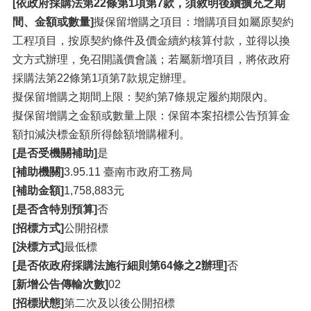
[依政府採購法第22條第1項第7款，須敘明後續擴充之期
間、金額或數量]
擬保留增購之項目：增購項目如屬原契約
工程項目，按原契約條件及價金續約核算付款，並得以換
文方式辦理，免召開議價會議；若屬新增項目，將依政府
採購法第22條第1項第7款規定辦理。
擬保留增購之期間上限：契約第7條規定履約期限內。
擬保留增購之金額或數量上限：保留本案招標公告預算金
額扣減決標金額所得餘額增購權利。
[是否受機關補助]
是
[補助機關]
3.95.11 臺南市政府工務局
[補助金額]
1,758,883元
[是否含特別預算]
否
[招標方式]
公開招標
[決標方式]
最低標
[是否依政府採購法施行細則第64條之2辦理]
否
[新增公告傳輸次數]
02
[招標狀態]
第二次及以後公開招標