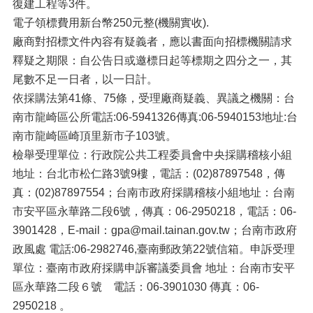
復建工程等3件。
電子領標費用新台幣250元整(機關實收).
廠商對招標文件內容有疑義者，應以書面向招標機關請求
釋疑之期限：自公告日或邀標日起等標期之四分之一，其
尾數不足一日者，以一日計。
依採購法第41條、75條，受理廠商疑義、異議之機關：台
南市龍崎區公所電話:06-5941326傳真:06-5940153地址:台
南市龍崎區崎頂里新市子103號。
檢舉受理單位：行政院公共工程委員會中央採購稽核小組
地址：台北市松仁路3號9樓，電話：(02)87897548，傳
真：(02)87897554；台南市政府採購稽核小組地址：台南
市安平區永華路二段6號，傳真：06-2950218，電話：06-
3901428，E-mail：gpa@mail.tainan.gov.tw；台南市政府
政風處 電話:06-2982746,臺南郵政第22號信箱。申訴受理
單位：臺南市政府採購申訴審議委員會 地址：台南市安平
區永華路二段６號 電話：06-3901030 傳真：06-
2950218 。