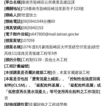
[單位名稱]
臺南市龍崎區公所農業及建設課
[機關地址]
719臺南市龍崎區崎頂里新市子103號
[聯絡人]
鄭世盟技士
[聯絡電話]
(06)5941049分機60
[傳真號碼]
(06)5940153
[電子郵件信箱]
js647800@mail.tainan.gov.tw
[標案案號]
107059
[標案名稱]
107年度8月豪雨龍崎區大坪里磅空仔里道(磅空
高枝11)道路災害復建工程等3件
[標的分類]
工程類5139 - 其他土木工程
[工程計畫編號]
[本採購案是否屬於建築工程]
否，本案非屬建築工程
[本案是否包括「瀝青混凝土鋪面」、「控制性低強度回填
材料(CLSM)」、「級配粒料基層」、「級配粒料底層」或
「低密度再生透水混凝土」等可使用再生粒料之工作項目]
否
[財物採購性質]
非屬財物之工程或勞務