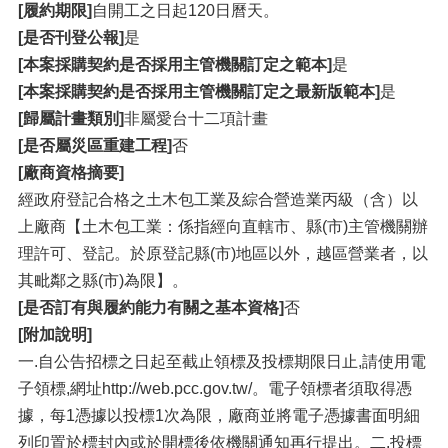
[履約期限]
自開工之日起120日曆天。
[是否刊登公報]
是
[本案採購契約是否採用主管機關訂定之範本]
是
[本案採購契約是否採用主管機關訂定之最新版範本]
是
[歸屬計畫類別]
非屬愛台十二項計畫
[是否屬災區重建工程]
否
[廠商資格摘要]
經政府登記合格之土木包工業及綜合營造業丙級（含）以
上廠商【土木包工業：係指經向直轄市、縣(市)主管機關辦
理許可、登記。於原登記縣(市)地區以外，越區營業者，以
其毗鄰之縣(市)為限】。
[是否訂有與履約能力有關之基本資格]
否
[附加說明]
一.自公告招標之日起至截止領標及投標期限日止,請使用電
子領標,網址http://web.pcc.gov.tw/。電子領標者須取得憑
據，每1憑據以投標1次為限，廠商並將電子憑據書面明細
列印置於標封內或於開標後依機關通知再行提出。二.投標