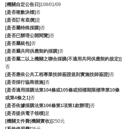
[機關自定公告日]
108/01/09
[是否複數決標]
否
[是否訂有底價]
是
[是否屬特殊採購]
否
[是否已辦理公開閱覽]
否
[是否屬統包]
否
[是否屬共同供應契約採購]
否
[是否屬二以上機關之聯合採購(不適用共同供應契約規定)]
否
[是否應依公共工程專業技師簽證規則實施技師簽證]
否
[是否採行協商措施]
否
[是否適用採購法第104條或105條或招標期限標準第10條
或第4條之1]
否
[是否依據採購法第106條第1項第1款辦理]
否
[是否提供電子領標]
是
[機關文件費(機關實收)]
250元
[系統使用費]
25元