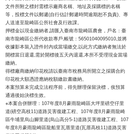
文件所附之標封需標示廠商名稱、地址及採購標的名稱
等，投標文件以郵遞(自行估計郵遞時間逾期恕不負責)、專
人送達至龍崎區公所社會及行政課。
押標金以現金繳納者,請匯入臺南市龍崎區農會，戶名：臺
南市龍崎區公所代收款專戶,帳號：56501040095010,並將
收據影本裝入證件封內或當場繳交,以此方式繳納者無法於
開標當日退還,需於開標後五天內退還,本所不受理現金當場
繳納。
得標廠商繳納印花稅請以臺南市稅務局所開立之採購合約
印花稅大額憑證應納稅額繳款書繳納。
本案預算未完成立法程序前，得先辦理保留決標，俟預算
通過後始決標生效。
※本案合併辦理：107年度8月豪雨龍崎區大坪里磅空仔里
道(磅空高枝11)道路災害復建工程、107年度8月豪雨龍崎
區牛埔里烏山腳里道(烏山高分5-1)道路災害復建工程、107
年度8月豪雨龍崎區龍船里瓦厝里道(瓦厝高枝11)道路災害