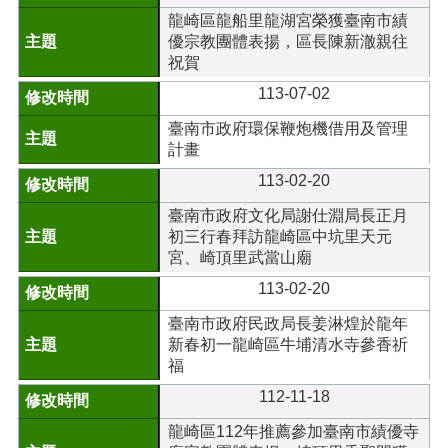
龍崎區龍船里龍湖宮榮獲臺南市績
優宗教團體表揚，區長陳新澈親往
祝賀
113-07-02
臺南市政府環保鞭炮機借用及管理
計畫
113-02-20
臺南市政府文化局謝仕淵局長正月
初三行春拜訪龍崎區中坑里天元
宮、崎頂里武當山廟
113-02-20
臺南市政府民政局長姜淋煌於龍年
新春初一龍崎區牛埔清水寺參香祈
福
112-11-18
龍崎區112年推薦參加臺南市績優寺