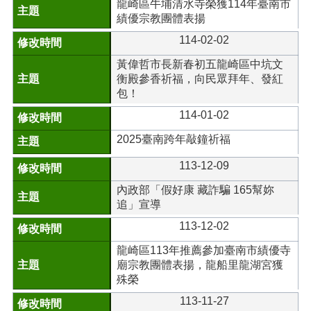
龍崎區牛埔清水寺榮獲114年臺南市
績優宗教團體表揚
114-02-02
黃偉哲市長新春初五龍崎區中坑文
衡殿參香祈福，向民眾拜年、發紅
包！
114-01-02
2025臺南跨年敲鐘祈福
113-12-09
內政部「假好康 藏詐騙 165幫妳
追」宣導
113-12-02
龍崎區113年推薦參加臺南市績優寺
廟宗教團體表揚，龍船里龍湖宮獲
殊榮
113-11-27